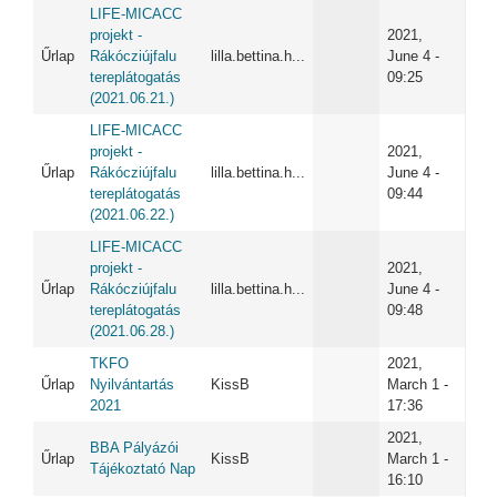
LIFE-MICACC
projekt -
2021,
Űrlap
Rákócziújfalu
lilla.bettina.h...
June 4 -
tereplátogatás
09:25
(2021.06.21.)
LIFE-MICACC
projekt -
2021,
Űrlap
Rákócziújfalu
lilla.bettina.h...
June 4 -
tereplátogatás
09:44
(2021.06.22.)
LIFE-MICACC
projekt -
2021,
Űrlap
Rákócziújfalu
lilla.bettina.h...
June 4 -
tereplátogatás
09:48
(2021.06.28.)
TKFO
2021,
Űrlap
Nyilvántartás
KissB
March 1 -
2021
17:36
2021,
BBA Pályázói
Űrlap
KissB
March 1 -
Tájékoztató Nap
16:10