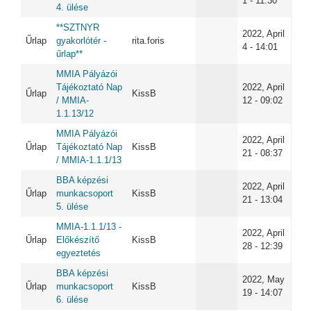
1 - 11:30
4. ülése
**SZTNYR
2022, April
Űrlap
gyakorlótér -
rita.foris
4 - 14:01
űrlap**
MMIA Pályázói
Tájékoztató Nap
2022, April
Űrlap
KissB
/ MMIA-
12 - 09:02
1.1.13/12
MMIA Pályázói
2022, April
Űrlap
Tájékoztató Nap
KissB
21 - 08:37
/ MMIA-1.1.1/13
BBA képzési
2022, April
Űrlap
munkacsoport
KissB
21 - 13:04
5. ülése
MMIA-1.1.1/13 -
2022, April
Űrlap
Előkészítő
KissB
28 - 12:39
egyeztetés
BBA képzési
2022, May
Űrlap
munkacsoport
KissB
19 - 14:07
6. ülése