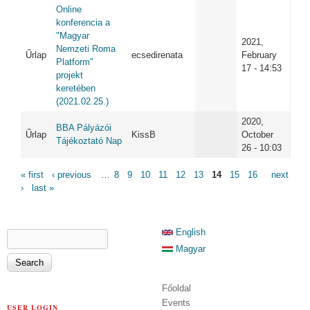
Online
konferencia a
"Magyar
2021,
Nemzeti Roma
Űrlap
ecsedirenata
February
Platform"
17 - 14:53
projekt
keretében
(2021.02.25.)
2020,
BBA Pályázói
Űrlap
KissB
October
Tájékoztató Nap
26 - 10:03
PAGES
« first
‹ previous
…
8
9
10
11
12
13
14
15
16
next
›
last »
SEARCH FORM
English
Search
Magyar
Főoldal
Events
USER LOGIN