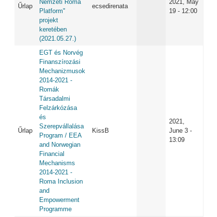
Nemzeti Roma
2021, May
Űrlap
ecsedirenata
Platform"
19 - 12:00
projekt
keretében
(2021.05.27.)
EGT és Norvég
Finanszírozási
Mechanizmusok
2014-2021 -
Romák
Társadalmi
Felzárkózása
és
2021,
Szerepvállalása
Űrlap
KissB
June 3 -
Program / EEA
13:09
and Norwegian
Financial
Mechanisms
2014-2021 -
Roma Inclusion
and
Empowerment
Programme