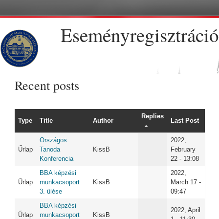
Skip to main content
Eseményregisztráció
Recent posts
Replies
Type
Title
Author
Last Post
Országos
2022,
Űrlap
Tanoda
KissB
February
Konferencia
22 - 13:08
BBA képzési
2022,
Űrlap
munkacsoport
KissB
March 17 -
3. ülése
09:47
BBA képzési
2022, April
Űrlap
munkacsoport
KissB