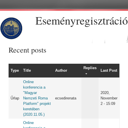
Skip to main content
Eseményregisztráció
Recent posts
Replies
Type
Title
Author
Last Post
Online
konferencia a
"Magyar
2020,
Űrlap
Nemzeti Roma
ecsedirenata
November
Platform" projekt
2 - 15:09
keretében
(2020.11.05.)
Online