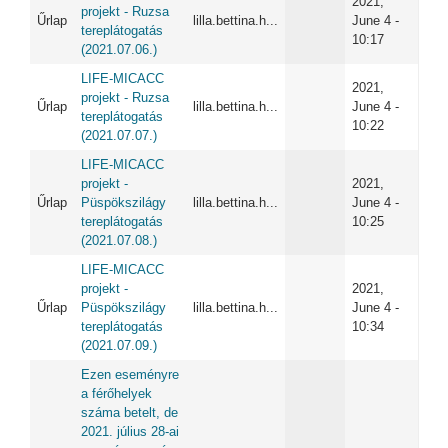
2021,
projekt - Ruzsa
Űrlap
lilla.bettina.h...
June 4 -
tereplátogatás
10:17
(2021.07.06.)
LIFE-MICACC
2021,
projekt - Ruzsa
Űrlap
lilla.bettina.h...
June 4 -
tereplátogatás
10:22
(2021.07.07.)
LIFE-MICACC
projekt -
2021,
Űrlap
Püspökszilágy
lilla.bettina.h...
June 4 -
tereplátogatás
10:25
(2021.07.08.)
LIFE-MICACC
projekt -
2021,
Űrlap
Püspökszilágy
lilla.bettina.h...
June 4 -
tereplátogatás
10:34
(2021.07.09.)
Ezen eseményre
a férőhelyek
száma betelt, de
2021. július 28-ai