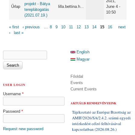
2021,
projekt - Bátya
Űrlap
lilla.bettina.h...
June 4 -
tereplátogatás
10:50
(2021.07.19.)
PAGES
« first
‹ previous
…
8
9
10
11
12
13
14
15
16
next
›
last »
SEARCH FORM
English
Search
Magyar
Főoldal
Events
USER LOGIN
Current Events
Username
*
AKTUÁLIS RENDEZVÉNYEINK
Password
*
Tájékoztató az Európai Bizottság az
AMIF/2026/SA/2.4.2. számú egyedi
intézkedést célzó felhívásával
Request new password
kapcsolatban (2026.08.26.)