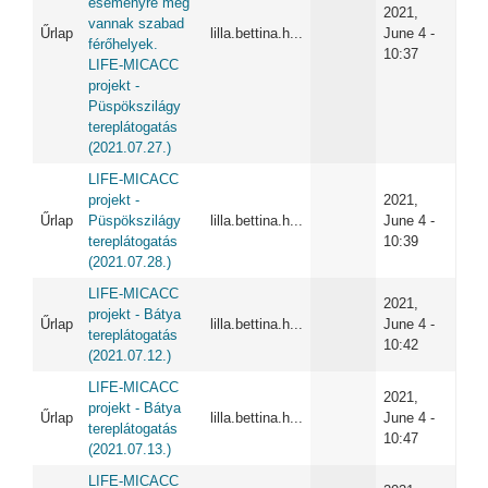
eseményre még
2021,
vannak szabad
Űrlap
lilla.bettina.h...
June 4 -
férőhelyek.
10:37
LIFE-MICACC
projekt -
Püspökszilágy
tereplátogatás
(2021.07.27.)
LIFE-MICACC
projekt -
2021,
Űrlap
Püspökszilágy
lilla.bettina.h...
June 4 -
tereplátogatás
10:39
(2021.07.28.)
LIFE-MICACC
2021,
projekt - Bátya
Űrlap
lilla.bettina.h...
June 4 -
tereplátogatás
10:42
(2021.07.12.)
LIFE-MICACC
2021,
projekt - Bátya
Űrlap
lilla.bettina.h...
June 4 -
tereplátogatás
10:47
(2021.07.13.)
LIFE-MICACC