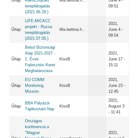
Űrlap
Rákócziújfalu
lilla.bettina.h...
June 4 -
tereplátogatás
09:51
(2021.06.29.)
LIFE-MICACC
2021,
projekt - Ruzsa
Űrlap
lilla.bettina.h...
June 4 -
tereplátogatás
09:54
(2021.07.05.)
Belső Biztonsági
Alap 2021-2027 -
2021,
Űrlap
1. Éves
KissB
June 17 -
Fejlesztési Keret
15:11
Meghatározása
EU COMM
2021,
Űrlap
Monitoring
KissB
June 23 -
Mission
12:45
2021,
BBA Pályázói
Űrlap
KissB
August 3
Tájékoztató Nap
- 11:41
Országos
konferencia a
"Magyar
2021,