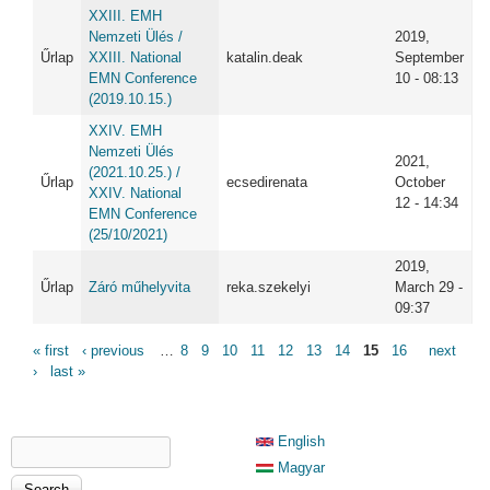
XXIII. EMH
Nemzeti Ülés /
2019,
Űrlap
XXIII. National
katalin.deak
September
EMN Conference
10 - 08:13
(2019.10.15.)
XXIV. EMH
Nemzeti Ülés
2021,
(2021.10.25.) /
Űrlap
ecsedirenata
October
XXIV. National
12 - 14:34
EMN Conference
(25/10/2021)
2019,
Űrlap
Záró műhelyvita
reka.szekelyi
March 29 -
09:37
PAGES
« first
‹ previous
…
8
9
10
11
12
13
14
15
16
next
›
last »
SEARCH FORM
English
Search
Magyar