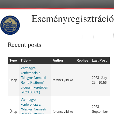
Skip to main content
Eseményregisztráció
Recent posts
Type
Title
Author
Replies
Last Post
Vármegyei
konferencia a
"Magyar Nemzeti
2023, July
Űrlap
ferenczyildiko
Roma Platform"
25 - 10:56
program keretében
(2023.08.03.)
Vármegyei
konferencia a
2023,
"Magyar Nemzeti
Űrlap
ferenczyildiko
September