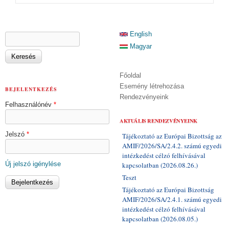
KERESÉS ŰRLAP
English
Keresés
Magyar
Főoldal
Esemény létrehozása
BEJELENTKEZÉS
Rendezvényeink
Felhasználónév
*
AKTUÁLIS RENDEZVÉNYEINK
Jelszó
*
Tájékoztató az Európai Bizottság az
AMIF/2026/SA/2.4.2. számú egyedi
intézkedést célzó felhívásával
Új jelszó igénylése
kapcsolatban (2026.08.26.)
Teszt
Tájékoztató az Európai Bizottság
AMIF/2026/SA/2.4.1. számú egyedi
intézkedést célzó felhívásával
kapcsolatban (2026.08.05.)