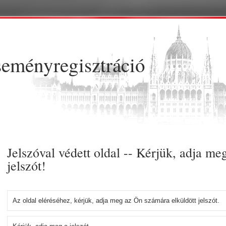
Ugrás a tartalomra
eményregisztráció
Jelszóval védett oldal -- Kérjük, adja me
jelszót!
Az oldal eléréséhez, kérjük, adja meg az Ön számára elküldött jelszót.