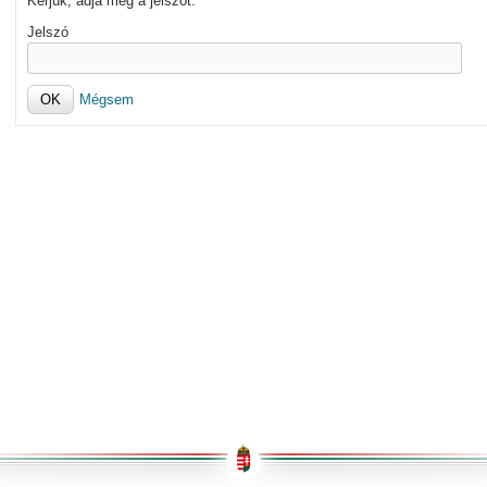
Kérjük, adja meg a jelszót.
Jelszó
Mégsem