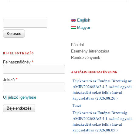
KERESÉS ŰRLAP
English
Keresés
Magyar
Főoldal
Esemény létrehozása
BEJELENTKEZÉS
Rendezvényeink
Felhasználónév
*
AKTUÁLIS RENDEZVÉNYEINK
Jelszó
*
Tájékoztató az Európai Bizottság az
AMIF/2026/SA/2.4.2. számú egyedi
intézkedést célzó felhívásával
Új jelszó igénylése
kapcsolatban (2026.08.26.)
Teszt
Tájékoztató az Európai Bizottság
AMIF/2026/SA/2.4.1. számú egyedi
intézkedést célzó felhívásával
kapcsolatban (2026.08.05.)