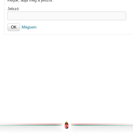
Kérjük, adja meg a jelszót.
Jelszó
Mégsem