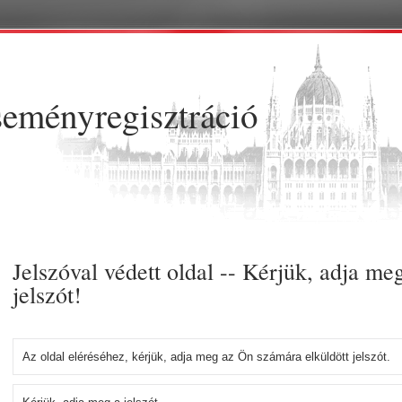
Ugrás a tartalomra
eményregisztráció
Jelszóval védett oldal -- Kérjük, adja me
jelszót!
Az oldal eléréséhez, kérjük, adja meg az Ön számára elküldött jelszót.