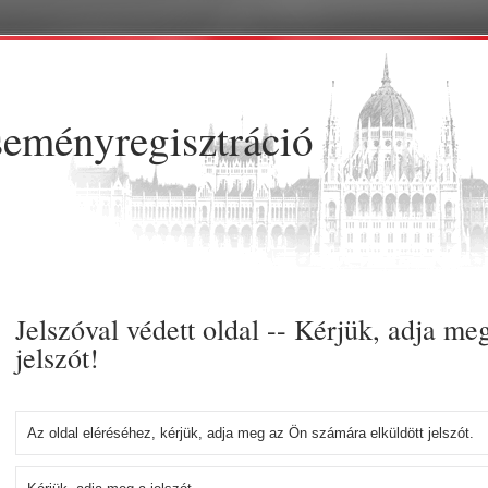
Ugrás a tartalomra
eményregisztráció
Jelszóval védett oldal -- Kérjük, adja me
jelszót!
Az oldal eléréséhez, kérjük, adja meg az Ön számára elküldött jelszót.