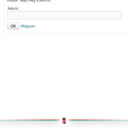
Kérjük, adja meg a jelszót.
Jelszó
Mégsem