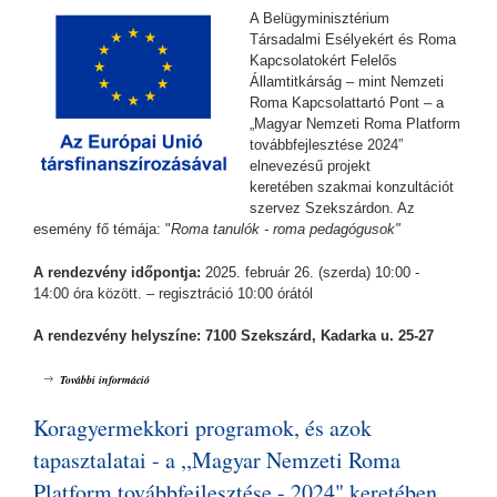
A Belügyminisztérium
Társadalmi Esélyekért és Roma
Kapcsolatokért Felelős
Államtitkárság – mint Nemzeti
Roma Kapcsolattartó Pont – a
„Magyar Nemzeti Roma Platform
továbbfejlesztése 2024”
elnevezésű projekt
keretében szakmai konzultációt
szervez Szekszárdon. Az
esemény fő témája: "
Roma tanulók - roma pedagógusok"
A rendezvény időpontja:
2025. február 26. (szerda) 10:00 -
14:00 óra között. – regisztráció 10:00 órától
A rendezvény helyszíne: 7100 Szekszárd, Kadarka u. 25-27
Roma tanulók - roma pedagógusok - a ,,Magyar Nemzeti Roma Platform
További információ
továbbfejlesztése - 2024" keretében tartalommal kapcsolatosan
Koragyermekkori programok, és azok
tapasztalatai - a ,,Magyar Nemzeti Roma
Platform továbbfejlesztése - 2024" keretében