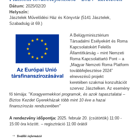
Dátum:
2025/02/20
Helyszín:
Jásztelek Művelődési Ház és Könyvtár (5141 Jásztelek,
Szabadság út 69.)
A Belügyminisztérium
Társadalmi Esélyekért és Roma
Kapcsolatokért Felelős
Államtitkárság – mint Nemzeti
Roma Kapcsolattartó Pont – a
„Magyar Nemzeti Roma Platform
továbbfejlesztése 2024”
elnevezésű projekt
keretében szakmai konzultációt
szervez Jásztelken. Az esemény
fő témája: "
Koragyermekkori programok, és azok tapasztalatai –
Biztos Kezdet Gyerekházak több mint 10 éve a hazai
finanszírozás rendszerében"
A rendezvény időpontja:
2025. február 20. (csütörtök) 11:00 -
15:00 óra között. – regisztráció 11:00 órától
Koragyermekkori programok, és azok tapasztalatai - a ,,Magyar Nemzeti
További információ