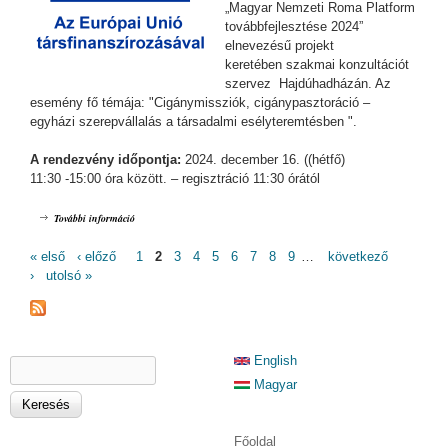
„Magyar Nemzeti Roma Platform
továbbfejlesztése 2024”
elnevezésű projekt
keretében szakmai konzultációt
szervez Hajdúhadházán. Az
esemény fő témája: "Cigánymissziók, cigánypasztoráció –
egyházi szerepvállalás a társadalmi esélyteremtésben ".
A rendezvény időpontja:
2024. december 16. ((hétfő)
11:30 -15:00 óra között. – regisztráció 11:30 órától
Cigánymissziók, cigánypasztoráció – egyházi szerepvállalás a társadalmi
További információ
esélyteremtésben - konzultáció a ,,Magyar Nemzeti Roma Platform
továbbfejlesztése - 2024" keretében tartalommal kapcsolatosan
OLDALAK
« első
‹ előző
1
2
3
4
5
6
7
8
9
…
következő
›
utolsó »
KERESÉS ŰRLAP
English
Keresés
Magyar
Főoldal