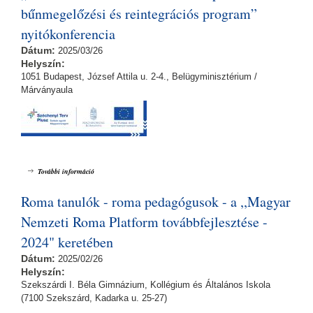
bűnmegelőzési és reintegrációs program”
nyitókonferencia
Dátum:
2025/03/26
Helyszín:
1051 Budapest, József Attila u. 2-4., Belügyminisztérium /
Márványaula
EFOP_PLUSZ-3.1.1-24-2024-00001 „Társadalmi kohéziót erősítő komplex
További információ
bűnmegelőzési és reintegrációs program” nyitókonferencia tartalommal
kapcsolatosan
Roma tanulók - roma pedagógusok - a ,,Magyar
Nemzeti Roma Platform továbbfejlesztése -
2024" keretében
Dátum:
2025/02/26
Helyszín:
Szekszárdi I. Béla Gimnázium, Kollégium és Általános Iskola
(7100 Szekszárd, Kadarka u. 25-27)