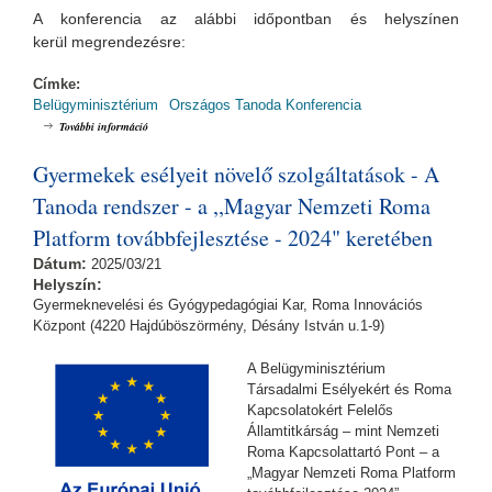
A konferencia az alábbi időpontban és helyszínen
kerül megrendezésre:
Címke:
Belügyminisztérium
Országos Tanoda Konferencia
Országos Tanoda Konferencia (2025.04.02.) tartalommal kapcsolatosan
További információ
Gyermekek esélyeit növelő szolgáltatások - A
Tanoda rendszer - a ,,Magyar Nemzeti Roma
Platform továbbfejlesztése - 2024" keretében
Dátum:
2025/03/21
Helyszín:
Gyermeknevelési és Gyógypedagógiai Kar, Roma Innovációs
Központ (4220 Hajdúböszörmény, Désány István u.1-9)
A Belügyminisztérium
Társadalmi Esélyekért és Roma
Kapcsolatokért Felelős
Államtitkárság – mint Nemzeti
Roma Kapcsolattartó Pont – a
„Magyar Nemzeti Roma Platform