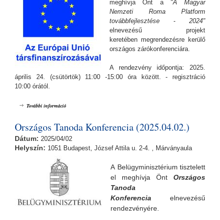
meghívja Önt a
"A Magyar
Nemzeti Roma Platform
továbbfejlesztése - 2024"
elnevezésű projekt
keretében megrendezésre kerülő
országos zárókonferenciára.
A rendezvény időpontja: 2025.
április 24. (csütörtök) 11:00 -15:00 óra között. - regisztráció
10:00 órától.
,,A Magyar Nemzeti Roma Platform továbbfejlesztése - 2024" elnevezésű
További információ
projekt keretében Országos zárókonferencia (2025.04.24.) tartalommal
kapcsolatosan
Országos Tanoda Konferencia (2025.04.02.)
Dátum:
2025/04/02
Helyszín:
1051 Budapest, József Attila u. 2-4. , Márványaula
A Belügyminisztérium tisztelett
el meghívja Önt
Országos
Tanoda
Konferencia
elnevezésű
rendezvényére.