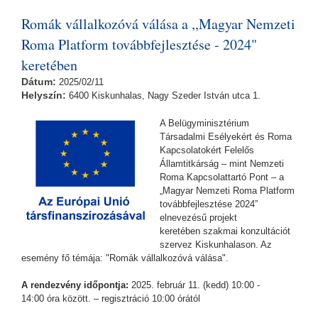
Roma Platform továbbfejlesztése - 2024" keretében tartalommal
kapcsolatosan
Romák vállalkozóvá válása a ,,Magyar Nemzeti
Roma Platform továbbfejlesztése - 2024"
keretében
Dátum:
2025/02/11
Helyszín:
6400 Kiskunhalas, Nagy Szeder István utca 1.
A Belügyminisztérium
Társadalmi Esélyekért és Roma
Kapcsolatokért Felelős
Államtitkárság – mint Nemzeti
Roma Kapcsolattartó Pont – a
„Magyar Nemzeti Roma Platform
továbbfejlesztése 2024”
elnevezésű projekt
keretében szakmai konzultációt
szervez Kiskunhalason. Az
esemény fő témája: "Romák vállalkozóvá válása".
A rendezvény időpontja:
2025. február 11. (kedd) 10:00 -
14:00 óra között. – regisztráció 10:00 órától