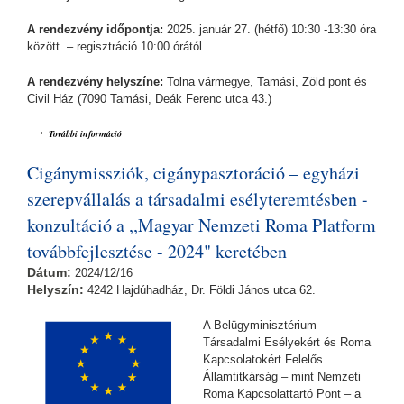
A rendezvény időpontja:
2025. január 27. (hétfő) 10:30 -13:30 óra
között. – regisztráció 10:00 órától
A rendezvény helyszíne:
Tolna vármegye, Tamási, Zöld pont és
Civil Ház (7090 Tamási, Deák Ferenc utca 43.)
Romák a közszolgálatban a ,,Magyar Nemzeti Roma Platform
További információ
továbbfejlesztése - 2024" keretében tartalommal kapcsolatosan
Cigánymissziók, cigánypasztoráció – egyházi
szerepvállalás a társadalmi esélyteremtésben -
konzultáció a ,,Magyar Nemzeti Roma Platform
továbbfejlesztése - 2024" keretében
Dátum:
2024/12/16
Helyszín:
4242 Hajdúhadház, Dr. Földi János utca 62.
A Belügyminisztérium
Társadalmi Esélyekért és Roma
Kapcsolatokért Felelős
Államtitkárság – mint Nemzeti
Roma Kapcsolattartó Pont – a