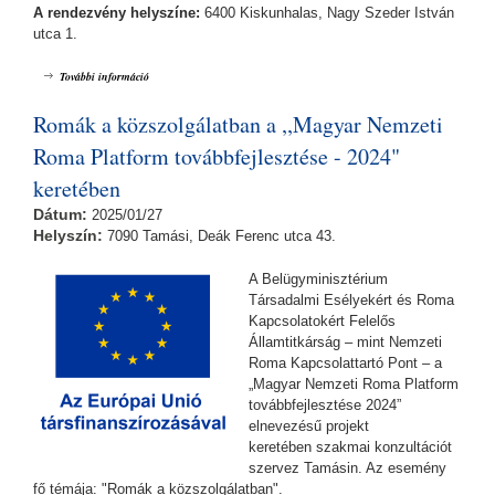
A rendezvény helyszíne:
6400 Kiskunhalas, Nagy Szeder István
utca 1.
Romák vállalkozóvá válása a ,,Magyar Nemzeti Roma Platform
További információ
továbbfejlesztése - 2024" keretében tartalommal kapcsolatosan
Romák a közszolgálatban a ,,Magyar Nemzeti
Roma Platform továbbfejlesztése - 2024"
keretében
Dátum:
2025/01/27
Helyszín:
7090 Tamási, Deák Ferenc utca 43.
A Belügyminisztérium
Társadalmi Esélyekért és Roma
Kapcsolatokért Felelős
Államtitkárság – mint Nemzeti
Roma Kapcsolattartó Pont – a
„Magyar Nemzeti Roma Platform
továbbfejlesztése 2024”
elnevezésű projekt
keretében szakmai konzultációt
szervez Tamásin. Az esemény
fő témája: "Romák a közszolgálatban".