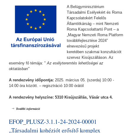
A Belügyminisztérium
Társadalmi Esélyekért és Roma
Kapcsolatokért Felelős
Államtitkárság – mint Nemzeti
Roma Kapcsolattartó Pont – a
„Magyar Nemzeti Roma Platform
továbbfejlesztése 2024”
elnevezésű projekt
keretében szakmai konzultációt
szervez Kisújszálláson. Az
esemény fő témája: "
Az esélyteremtés lehetőségei az
oktatásban"
A rendezvény időpontja:
2025. március 05. (szerda) 10:00 -
14:00 óra között. – regisztráció 10:00 órától
A rendezvény helyszíne: 5310 Kisújszállás, Vásár utca 4.
Az esélyteremtés lehetőségei az oktatásban - a ,,Magyar Nemzeti Roma
További információ
Platform továbbfejlesztése - 2024" keretében tartalommal kapcsolatosan
EFOP_PLUSZ-3.1.1-24-2024-00001
„Társadalmi kohéziót erősítő komplex