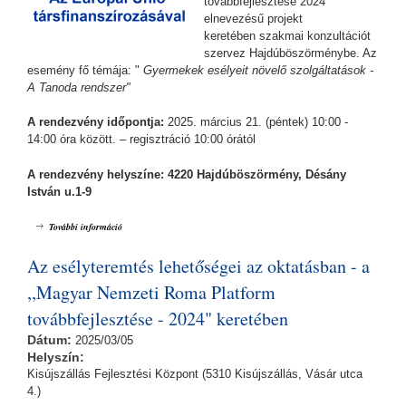
továbbfejlesztése 2024”
elnevezésű projekt
keretében szakmai konzultációt
szervez Hajdúböszörménybe. Az
esemény fő témája: "
Gyermekek esélyeit növelő szolgáltatások -
A Tanoda rendszer"
A rendezvény időpontja:
2025. március 21. (péntek) 10:00 -
14:00 óra között. – regisztráció 10:00 órától
A rendezvény helyszíne: 4220 Hajdúböszörmény, Désány
István u.1-9
Gyermekek esélyeit növelő szolgáltatások - A Tanoda rendszer - a ,,Magyar
További információ
Nemzeti Roma Platform továbbfejlesztése - 2024" keretében tartalommal
kapcsolatosan
Az esélyteremtés lehetőségei az oktatásban - a
,,Magyar Nemzeti Roma Platform
továbbfejlesztése - 2024" keretében
Dátum:
2025/03/05
Helyszín:
Kisújszállás Fejlesztési Központ (5310 Kisújszállás, Vásár utca
4.)