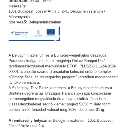
Időtartam:
09:00 - 15:00
Helyszín:
1051 Budapest, József Attila u. 2-4., Belügyminisztérium /
Márványaula
Szervező:
Belügyminisztérium
A Belügyminisztérium és a Büntetés-végrehajtás Országos
Parancsnoksága tisztelettel meghívja Önt az Európai Unió
társfinanszírozásával megvalósuló EFOP_PLUSZ-3.1.1-24-2024-
00001 azonosító számú „Társadalmi kohéziót erősítő komplex
bűnmegelőzési és reintegrációs program” keretében megrendezett
nyitókonferenciára.
A Széchenyi Terv Plusz keretében, a Belügyminisztérium és a
Büntetés-végrehajtás Országos Parancsnoksága konzorciumi
partnerségében megvalósuló és a fogvatartottak társadalmi
visszailleszkedését segítő kiemelt projekt 5,658 milliárd forint
európai uniós forrásból valósul meg 2026. december 31-ig.
A rendezvény helyszíne:
Belügyminisztérium, 1051 Budapest,
József Attila utca 2-4.