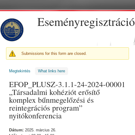
Ugrás a tartalomra
Eseményregisztráció
FIGYELMEZTETŐ ÜZENET
Submissions for this form are closed.
Megtekintés
(aktív fül)
What links here
EFOP_PLUSZ-3.1.1-24-2024-00001
„Társadalmi kohéziót erősítő
komplex bűnmegelőzési és
reintegrációs program”
nyitókonferencia
Dátum:
2025. március 26.