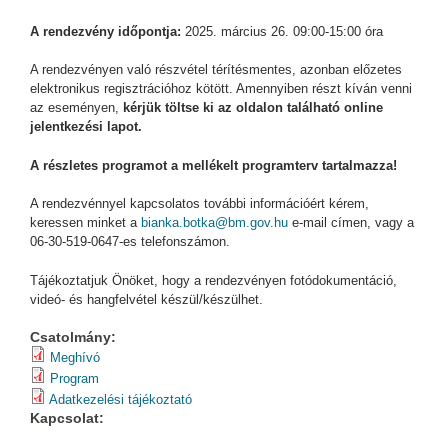
A rendezvény időpontja:
2025. március 26. 09:00-15:00 óra
A rendezvényen való részvétel térítésmentes, azonban előzetes
elektronikus regisztrációhoz kötött. Amennyiben részt kíván venni
az eseményen,
kérjük töltse ki az oldalon található online
jelentkezési lapot.
A részletes programot a mellékelt programterv tartalmazza!
A rendezvénnyel kapcsolatos további információért kérem,
keressen minket a
bianka.botka@bm.gov.hu
e-mail címen, vagy a
06-30-519-0647-es telefonszámon.
Tájékoztatjuk Önöket, hogy a rendezvényen fotódokumentáció,
videó- és hangfelvétel készül/készülhet.
Csatolmány:
Meghívó
Program
Adatkezelési tájékoztató
Kapcsolat: