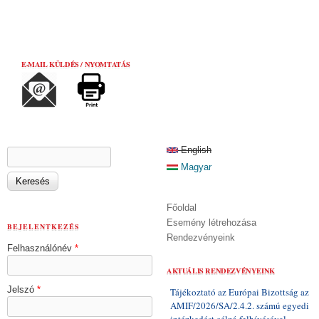
E-MAIL KÜLDÉS / NYOMTATÁS
KERESÉS ŰRLAP
English
Keresés
Magyar
Főoldal
Esemény létrehozása
BEJELENTKEZÉS
Rendezvényeink
Felhasználónév
*
AKTUÁLIS RENDEZVÉNYEINK
Jelszó
*
Tájékoztató az Európai Bizottság az
AMIF/2026/SA/2.4.2. számú egyedi
intézkedést célzó felhívásával