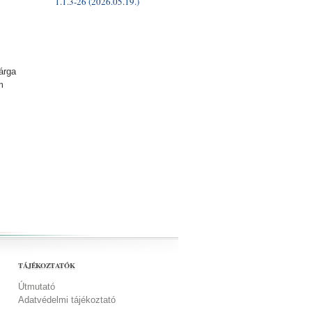
1.1.3-26 (2026.05.19.)
árga
m
TÁJÉKOZTATÓK
Útmutató
Adatvédelmi tájékoztató