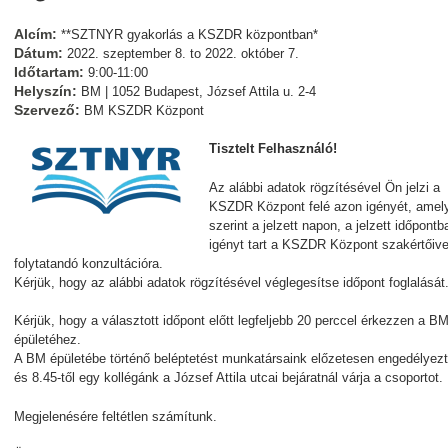
Alcím:
**SZTNYR gyakorlás a KSZDR központban*
Dátum:
2022. szeptember 8.
to
2022. október 7.
Időtartam:
9:00-11:00
Helyszín:
BM | 1052 Budapest, József Attila u. 2-4
Szervező:
BM KSZDR Központ
Tisztelt Felhasználó!
Az alábbi adatok rögzítésével Ön jelzi a
KSZDR Központ felé azon igényét, amel
szerint a jelzett napon, a jelzett időpontb
igényt tart a KSZDR Központ szakértőive
folytatandó konzultációra.
Kérjük, hogy az alábbi adatok rögzítésével véglegesítse időpont foglalását
Kérjük, hogy a választott időpont előtt legfeljebb 20 perccel érkezzen a B
épületéhez.
A BM épületébe történő beléptetést munkatársaink előzetesen engedélyezt
és 8.45-től egy kollégánk a József Attila utcai bejáratnál várja a csoportot.
Megjelenésére feltétlen számítunk.