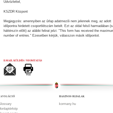
Üdvözlettel,
KSZDR Központ
Megjegyzés: amennyiben az űrlap adatmezői nem jelennek meg, az adott
időpontra hirdetett csoportlétszám betelt. Ezt az oldal felső harmadában (s
háttérszín előtt) az alábbi felirat jelzi: "This form has received the maximu
number of entries." Ezesetben kérjük, válasszon másik időpontot.
E-MAIL KÜLDÉS / NYOMTATÁS
HASZNOS OLDALAK
NAVIGÁCIÓ
Glossary
kormany.hu
Honlaptérkép