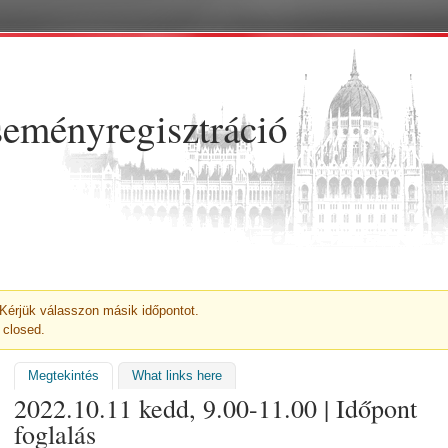
Ugrás a tartalomra
eményregisztráció
NET
. Kérjük válasszon másik időpontot.
 closed.
Megtekintés
(aktív fül)
What links here
2022.10.11 kedd, 9.00-11.00 | Időpont
foglalás