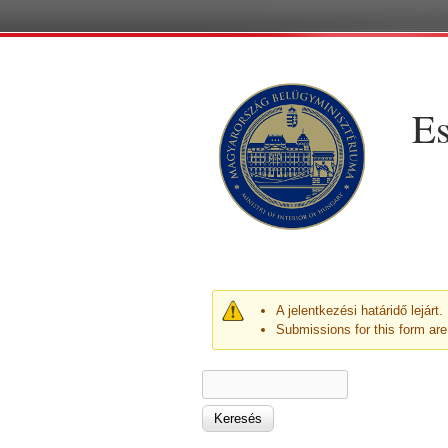
Es
FIGYELMEZTETŐ ÜZE
A jelentkezési határidő lejárt
Submissions for this form are
KERESÉS ŰRLAP
Keresés