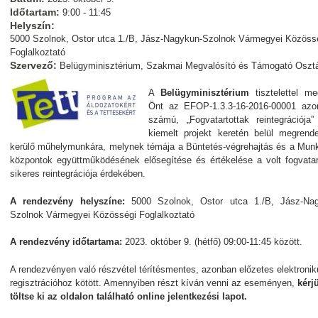
Időtartam:
9:00 - 11:45
Helyszín:
5000 Szolnok, Ostor utca 1./B, Jász-Nagykun-Szolnok Vármegyei Közöss
Foglalkoztató
Szervező:
Belügyminisztérium, Szakmai Megvalósító és Támogató Oszt
A
Belügyminisztérium
tisztelettel me
Önt az EFOP-1.3.3-16-2016-00001 azo
számú, „Fogvatartottak reintegrációja
kiemelt projekt keretén belül megrend
kerülő műhelymunkára, melynek témája a Büntetés-végrehajtás és a Mun
központok együttműködésének elősegítése és értékelése a volt fogvatar
sikeres reintegrációja érdekében.
A rendezvény helyszíne:
5000 Szolnok, Ostor utca 1./B, Jász-Nag
Szolnok Vármegyei Közösségi Foglalkoztató
A rendezvény időtartama:
2023. október 9. (hétfő) 09:00-11:45 között.
A rendezvényen való részvétel térítésmentes, azonban előzetes elektronik
regisztrációhoz kötött. Amennyiben részt kíván venni az eseményen,
kérj
töltse ki az oldalon található online jelentkezési lapot.