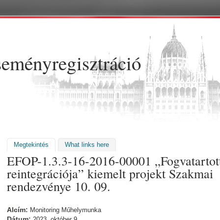
Ugrás a tartalomra
eményregisztráció
Megtekintés
(aktív fül)
What links here
EFOP-1.3.3-16-2016-00001 „Fogvatartot
reintegrációja” kiemelt projekt Szakmai
rendezvénye 10. 09.
Alcím:
Monitoring Műhelymunka
Dátum:
2023. október 9.