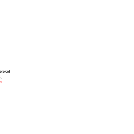
t
eleket
,
.
*