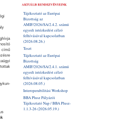
AKTUÁLIS RENDEZVÉNYEINK
Tájékoztató az Európai
égi
Bizottság az
AMIF/2026/SA/2.4.2. számú
ály
egyedi intézkedést célzó
felhívásával kapcsolatban
ghívja
(2026.08.26.)
nosító
Teszt
” című
Tájékoztató az Európai
ezésre
Bizottság
kaügyi
AMIF/2026/SA/2.4.1. számú
tottak
egyedi intézkedést célzó
felhívásával kapcsolatban
(2026.08.05.)
ykun-
Interoperabilitási Workshop
BBA Plusz Pályázói
Tájékoztató Nap / BBA Plusz-
1.1.3-26 (2026.05.19.)
us
ük