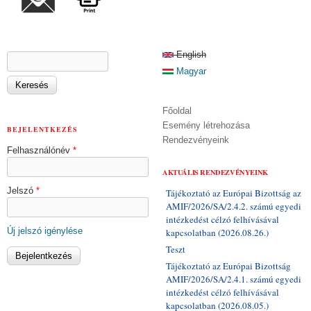
KERESÉS ŰRLAP
English
Keresés
Magyar
Főoldal
Esemény létrehozása
BEJELENTKEZÉS
Rendezvényeink
Felhasználónév
*
AKTUÁLIS RENDEZVÉNYEINK
Jelszó
*
Tájékoztató az Európai Bizottság az
AMIF/2026/SA/2.4.2. számú egyedi
intézkedést célzó felhívásával
Új jelszó igénylése
kapcsolatban (2026.08.26.)
Teszt
Tájékoztató az Európai Bizottság
AMIF/2026/SA/2.4.1. számú egyedi
intézkedést célzó felhívásával
kapcsolatban (2026.08.05.)