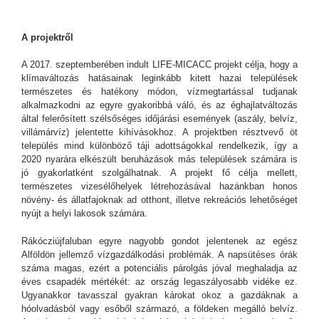
A projektről
A 2017. szeptemberében indult LIFE-MICACC projekt célja, hogy a
klímaváltozás hatásainak leginkább kitett hazai települések
természetes és hatékony módon, vízmegtartással tudjanak
alkalmazkodni az egyre gyakoribbá váló, és az éghajlatváltozás
által felerősített szélsőséges időjárási események (aszály, belvíz,
villámárvíz) jelentette kihívásokhoz. A projektben résztvevő öt
település mind különböző táji adottságokkal rendelkezik, így a
2020 nyarára elkészült beruházások más települések számára is
jó gyakorlatként szolgálhatnak. A projekt fő célja mellett,
természetes vizesélőhelyek létrehozásával hazánkban honos
növény- és állatfajoknak ad otthont, illetve rekreációs lehetőséget
nyújt a helyi lakosok számára.
Rákócziújfaluban egyre nagyobb gondot jelentenek az egész
Alföldön jellemző vízgazdálkodási problémák. A napsütéses órák
száma magas, ezért a potenciális párolgás jóval meghaladja az
éves csapadék mértékét: az ország legaszályosabb vidéke ez.
Ugyanakkor tavasszal gyakran károkat okoz a gazdáknak a
hóolvadásból vagy esőből származó, a földeken megálló belvíz.