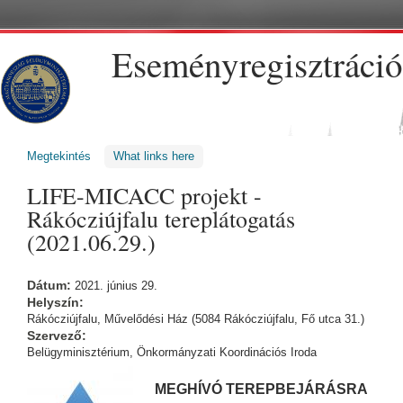
Ugrás a tartalomra
Eseményregisztráció
Megtekintés
(aktív fül)
What links here
LIFE-MICACC projekt -
Rákócziújfalu tereplátogatás
(2021.06.29.)
Dátum:
2021. június 29.
Helyszín:
Rákócziújfalu, Művelődési Ház (5084 Rákócziújfalu, Fő utca 31.)
Szervező:
Belügyminisztérium, Önkormányzati Koordinációs Iroda
MEGHÍVÓ TEREPBEJÁRÁSRA