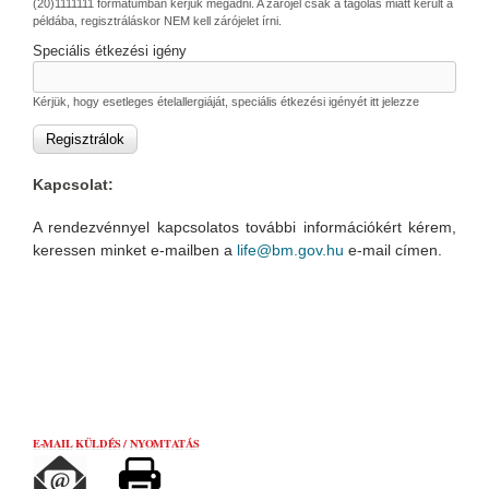
(20)1111111 formátumban kérjük megadni. A zárójel csak a tagolás miatt került a
példába, regisztráláskor NEM kell zárójelet írni.
Speciális étkezési igény
Kérjük, hogy esetleges ételallergiáját, speciális étkezési igényét itt jelezze
Kapcsolat:
A rendezvénnyel kapcsolatos további információkért kérem,
keressen minket e-mailben a
life@bm.gov.hu
e-mail címen.
E-MAIL KÜLDÉS / NYOMTATÁS