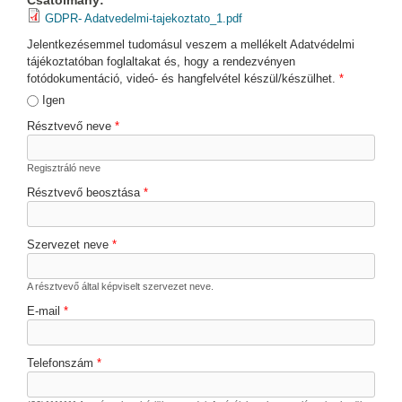
GDPR- Adatvedelmi-tajekoztato_1.pdf
Jelentkezésemmel tudomásul veszem a mellékelt Adatvédelmi
tájékoztatóban foglaltakat és, hogy a rendezvényen
fotódokumentáció, videó- és hangfelvétel készül/készülhet.
*
Igen
Résztvevő neve
*
Regisztráló neve
Résztvevő beosztása
*
Szervezet neve
*
A résztvevő által képviselt szervezet neve.
E-mail
*
Telefonszám
*