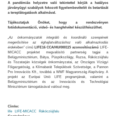
A pandémiás helyzetre való tekintettel kérjük a hatályos
járványügyi szabályok fokozott figyelembevételét és betartását
a tereplátogatások alkalmával.
Tájékoztatjuk Önöket, hogy a rendezvényen
fotódokumentáció, videó- és hangfelvétel készül/készülhet.
„Az önkormányzatok integráló és koordináló szerepének
megerősítése az éghajlatváltozáshoz való alkalmazkodás
érdekében”
című
LIFE16 CCA/HU/000115 azonosítószámú
LIFE-
MICACC projektet megvalósító partnerség tagjai a
Belügyminisztérium, Bátya, Püspökszilágy, Ruzsa, Rákócziújfalu
és Tiszatarján községek önkormányzatai, az Országos Vízügyi
Főigazgatóság, a Klímabarát Települések Szövetsége, a Pannon
Pro Innovációs Kft., továbbá a WWF Magyarország Alapítvány. A
projekt az Európai Unió LIFE programjának, valamint a
Belügyminisztérium és az Innovációs és Technológiai
Minisztérium támogatásával valósul meg.
Címke:
life
LIFE-MICACC
Rákócziújfalu
Csatolmány: