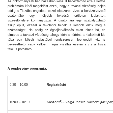
Az önkormányzati beruházásban készült belvíztározó erre a kettős
problémára kínál megoldást azzal, hogy a tavaszi vízbőség idején
eddig a Tiszába engedett, ezzel elpazarolt vizet a belvízelvezető
csatornából egy mélyebb fekvésű területen kialakított
vizesélőhelyre kormányozza. A csatornára egy szabályozható
zsilip épült, ezáltal a távolabbi földek is később érzik meg a
szárazságot. Ha pedig az éghajlatváltozás miatt nincs hó, és
elmarad a tavaszi vízbőség, ahogy idén is történt, a kialakított kis
tóba egy közeli halastóból rendszeresen leengedett víz is
bevezethető, vagy kellően magas vízállás esetén a víz a Tisza
felől is pótolható.
A rendezvény programja:
9:30 – 10:00
Regisztráció
10:00 – 10:10
Köszöntő
–
Varga József, Rákócziújfalu pol