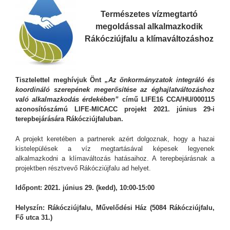
Természetes vízmegtartó
megoldással alkalmazkodik
Rákócziújfalu a klímaváltozáshoz
Tisztelettel meghívjuk Önt
„Az önkormányzatok integráló és
koordináló szerepének megerősítése az éghajlatváltozáshoz
való alkalmazkodás érdekében”
című LIFE16 CCA/HU/000115
azonosítószámú LIFE-MICACC projekt 2021. június 29-i
terepbejárására Rákócziújfaluban.
A projekt keretében a partnerek azért dolgoznak, hogy a hazai
kistelepülések a víz megtartásával képesek legyenek
alkalmazkodni a klímaváltozás hatásaihoz. A terepbejárásnak a
projektben résztvevő Rákócziújfalu ad helyet.
Időpont: 2021. június 29. (kedd)
, 10:00-15:00
Helyszín: Rákócziújfalu, Művelődési Ház
(5084 Rákócziújfalu,
Fő utca 31.)