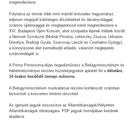
megrendezésre.
Folytatva az immár több mint másfél évtizedes hagyományt,
teljesen megújult különleges díszletekkel és látványvilággal,
számos újdonsággal és meglepetéssel kerül megrendezésre a
XVI. Budapesti Újévi Koncert, ahol színpadra lépnek többek között
a Nemzet Színészei (Molnár Piroska, Lehoczky Zsuzsa, Udvaros
Dorottya, Bodrogi Gyula, Szacsvay László és Cserhalmi György),
a könnyűzenei élet kiemelkedő előadói, valamint meglepetés
sztárvendégek is.
A Prima Primissima-díjas hegedűművész a Belügyminisztérium és
háttérintézményei részére tiszteletjegyeket ajánlott fel a
délutáni,
14 órakor kezdődő ünnepi műsorra.
A Belügyminisztérium munkatársai részére korlátozott számban
biztosított a koncerten történő részvétel.
Az igényelt jegyek összesítve az Államtitkárságok/Helyettes
Államtitkárságok titkárságára PDF jegyek formájában kerülnek
átadásra.