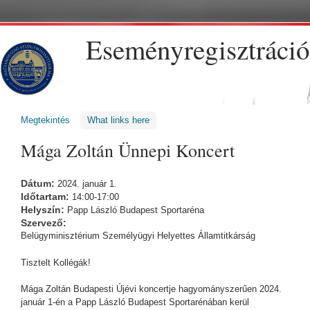
Ugrás a tartalomra
Eseményregisztráció
Megtekintés
(aktív fül)
What links here
Mága Zoltán Ünnepi Koncert
Dátum:
2024. január 1.
Időtartam:
14:00-17:00
Helyszín:
Papp László Budapest Sportaréna
Szervező:
Belügyminisztérium Személyügyi Helyettes Államtitkárság
Tisztelt Kollégák!
Mága Zoltán Budapesti Újévi koncertje hagyományszerűen 2024.
január 1-én a Papp László Budapest Sportarénában kerül