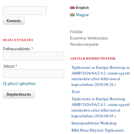
KERESÉS ŰRLAP
English
Keresés
Magyar
Főoldal
Esemény létrehozása
BEJELENTKEZÉS
Rendezvényeink
Felhasználónév
*
AKTUÁLIS RENDEZVÉNYEINK
Jelszó
*
Tájékoztató az Európai Bizottság az
AMIF/2026/SA/2.4.2. számú egyedi
intézkedést célzó felhívásával
Új jelszó igénylése
kapcsolatban (2026.08.26.)
Teszt
Tájékoztató az Európai Bizottság
AMIF/2026/SA/2.4.1. számú egyedi
intézkedést célzó felhívásával
kapcsolatban (2026.08.05.)
Interoperabilitási Workshop
BBA Plusz Pályázói Tájékoztató