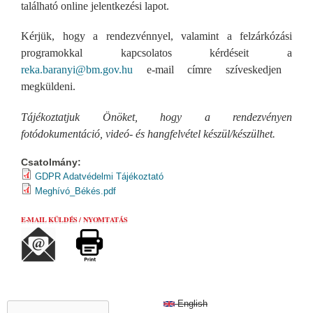
található online jelentkezési lapot.
Kérjük, hogy a rendezvénnyel, valamint a felzárkózási
programokkal kapcsolatos kérdéseit a
reka.baranyi@bm.gov.hu
e-mail címre szíveskedjen
megküldeni.
Tájékoztatjuk Önöket, hogy a rendezvényen
fotódokumentáció, videó- és hangfelvétel készül/készülhet.
Csatolmány:
GDPR Adatvédelmi Tájékoztató
Meghívó_Békés.pdf
E-MAIL KÜLDÉS / NYOMTATÁS
KERESÉS ŰRLAP
English
Keresés