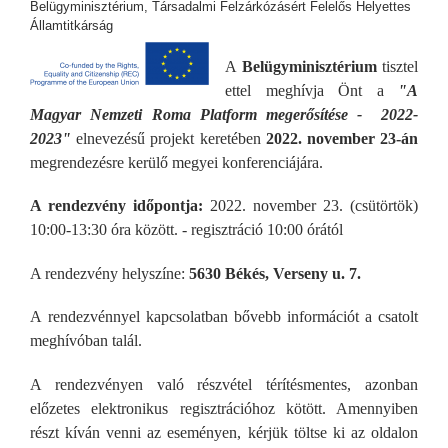
Belügyminisztérium, Társadalmi Felzárkózásért Felelős Helyettes
Államtitkárság
A
Belügyminisztérium
tisztel
ettel meghívja Önt a
"A
Magyar Nemzeti Roma Platform megerősítése - 2022-
2023"
elnevezésű projekt keretében
2022. november 23-án
megrendezésre kerülő megyei konferenciájára.
A rendezvény időpontja:
2022. november 23. (csütörtök)
10:00-13:30 óra között. - regisztráció 10:00 órától
A rendezvény helyszíne:
5630 Békés, Verseny u. 7.
A rendezvénnyel kapcsolatban bővebb információt a csatolt
meghívóban talál.
A rendezvényen való részvétel térítésmentes, azonban
előzetes elektronikus regisztrációhoz kötött. Amennyiben
részt kíván venni az eseményen, kérjük töltse ki az oldalon