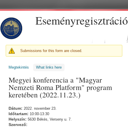
Ugrás a tartalomra
Eseményregisztráció
FIGYELMEZTETŐ ÜZENET
Submissions for this form are closed.
Megtekintés
(aktív fül)
What links here
Megyei konferencia a "Magyar
Nemzeti Roma Platform" program
keretében (2022.11.23.)
Dátum:
2022. november 23.
Időtartam:
10:00-13:30
Helyszín:
5630 Békés, Verseny u. 7.
Szervező: