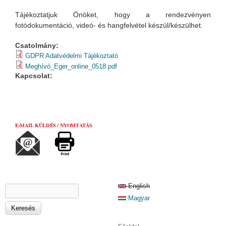
Tájékoztatjuk Önöket, hogy a rendezvényen
fotódokumentáció, videó- és hangfelvétel készül/készülhet.
Csatolmány:
GDPR Adatvédelmi Tájékoztató
Meghívó_Eger_online_0518.pdf
Kapcsolat:
E-MAIL KÜLDÉS / NYOMTATÁS
KERESÉS ŰRLAP
English
Keresés
Magyar