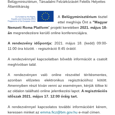
Belügyminisztérium, Társadalmi Felzárkózásért Felelős Helyettes
Államtitkárság
A
Belügyminisztérium
tisztel
ettel meghívja Önt a
"Magyar
Nemzeti Roma Platform
" projekt keretében
2021. május 18-
án
megrendezésre kerülő online konferenciájára.
A rendezvény időpontja:
2021. május 18. (kedd) 09:00-
11:00 óra között. - regisztráció 8:45 órától.
A rendezvénnyel kapcsolatban bővebb információt a csatolt
meghívóban talál.
A rendezvényen való online részvétel térítésmentes,
azonban előzetes elektronikus regisztrációhoz kötött.
Amennyiben részt kíván venni az eseményen, kérjük töltse ki
az oldalon található online jelentkezési lapot.
A regisztrációs
időszak 2021. május 17. 12:00 óráig tart.
A rendezvénnyel kapcsolatos további információért kérem,
keressen minket az
emma.ficz@bm.gov.hu
e-mail címen.