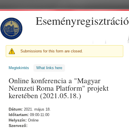
Ugrás a tartalomra
Eseményregisztráció
FIGYELMEZTETŐ ÜZENET
Submissions for this form are closed.
Megtekintés
(aktív fül)
What links here
Online konferencia a "Magyar
Nemzeti Roma Platform" projekt
keretében (2021.05.18.)
Dátum:
2021. május 18.
Időtartam:
09:00-11:00
Helyszín:
Online
Szervező: