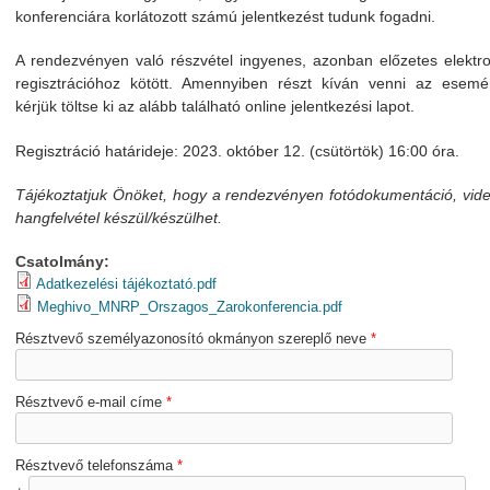
konferenciára korlátozott számú jelentkezést tudunk fogadni.
A rendezvényen való részvétel ingyenes, azonban előzetes elektr
regisztrációhoz kötött. Amennyiben részt kíván venni az esemé
kérjük töltse ki az alább található online jelentkezési lapot.
Regisztráció határideje: 2023. október 12. (csütörtök) 16:00 óra.
Tájékoztatjuk Önöket, hogy a rendezvényen fotódokumentáció, vid
hangfelvétel készül/készülhet.
Csatolmány:
Adatkezelési tájékoztató.pdf
Meghivo_MNRP_Orszagos_Zarokonferencia.pdf
Résztvevő személyazonosító okmányon szereplő neve
*
Résztvevő e-mail címe
*
Résztvevő telefonszáma
*