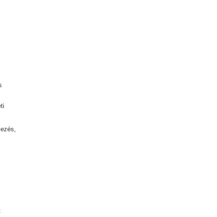
s
ti
kezés,
t