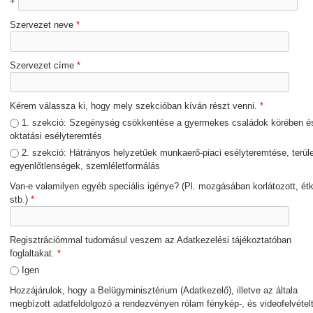
+
Szervezet neve
*
Szervezet címe
*
Kérem válassza ki, hogy mely szekcióban kíván részt venni.
*
1. szekció: Szegénység csökkentése a gyermekes családok körében é
oktatási esélyteremtés
2. szekció: Hátrányos helyzetűek munkaerő-piaci esélyteremtése, terüle
egyenlőtlenségek, szemléletformálás
Van-e valamilyen egyéb speciális igénye? (Pl. mozgásában korlátozott, ét
stb.)
*
Regisztrációmmal tudomásul veszem az Adatkezelési tájékoztatóban
foglaltakat.
*
Igen
Hozzájárulok, hogy a Belügyminisztérium (Adatkezelő), illetve az általa
megbízott adatfeldolgozó a rendezvényen rólam fénykép-, és videofelvétel