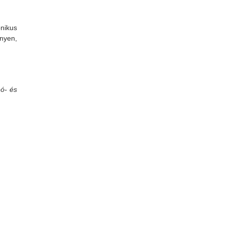
onikus
nyen,
eó- és