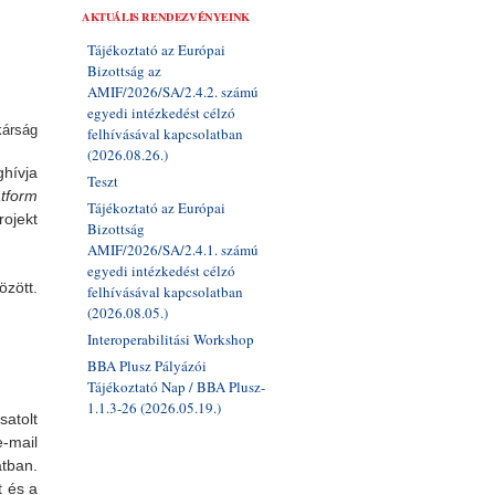
AKTUÁLIS RENDEZVÉNYEINK
Tájékoztató az Európai
Bizottság az
AMIF/2026/SA/2.4.2. számú
egyedi intézkedést célzó
kárság
felhívásával kapcsolatban
(2026.08.26.)
ghívja
Teszt
tform
Tájékoztató az Európai
jekt
Bizottság
AMIF/2026/SA/2.4.1. számú
egyedi intézkedést célzó
özött.
felhívásával kapcsolatban
(2026.08.05.)
Interoperabilitási Workshop
BBA Plusz Pályázói
Tájékoztató Nap / BBA Plusz-
1.1.3-26 (2026.05.19.)
atolt
-mail
tban.
t és a