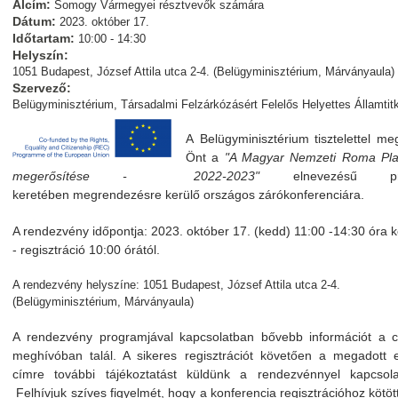
Alcím:
Somogy Vármegyei résztvevők számára
Dátum:
2023. október 17.
Időtartam:
10:00 - 14:30
Helyszín:
1051 Budapest, József Attila utca 2-4. (Belügyminisztérium, Márványaula)
Szervező:
Belügyminisztérium, Társadalmi Felzárkózásért Felelős Helyettes Államtit
A Belügyminisztérium tisztelettel me
Önt a
"A Magyar Nemzeti Roma Pla
megerősítése - 2022-2023"
elnevezésű pro
keretében megrendezésre kerülő országos zárókonferenciára.
A rendezvény időpontja: 2023. október 17. (kedd) 11:00 -14:30 óra k
- regisztráció 10:00 órától.
A rendezvény helyszíne: 1051 Budapest, József Attila utca 2-4.
(Belügyminisztérium, Márványaula)
A rendezvény programjával kapcsolatban bővebb információt a cs
meghívóban talál. A sikeres regisztrációt követően a megadott e
címre további tájékoztatást küldünk a rendezvénnyel kapcsola
Felhívjuk szíves figyelmét, hogy a konferencia regisztrációhoz kötöt