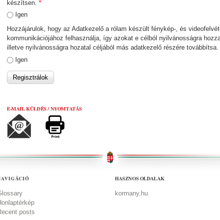
készítsen.
*
Igen
Hozzájárulok, hogy az Adatkezelő a rólam készült fénykép-, és videofelvét
kommunikációjához felhasználja, így azokat e célból nyilvánosságra hozza
illetve nyilvánosságra hozatal céljából más adatkezelő részére továbbítsa
Igen
E-MAIL KÜLDÉS / NYOMTATÁS
HASZNOS OLDALAK
NAVIGÁCIÓ
Glossary
kormany.hu
Honlaptérkép
Recent posts