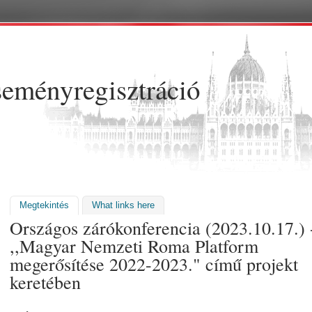
Ugrás a tartalomra
eményregisztráció
Megtekintés
(aktív fül)
What links here
Országos zárókonferencia (2023.10.17.) 
,,Magyar Nemzeti Roma Platform
megerősítése 2022-2023." című projekt
keretében