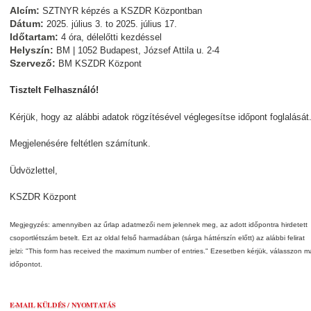
Alcím:
SZTNYR képzés a KSZDR Központban
Dátum:
2025. július 3.
to
2025. július 17.
Időtartam:
4 óra, délelőtti kezdéssel
Helyszín:
BM | 1052 Budapest, József Attila u. 2-4
Szervező:
BM KSZDR Központ
Tisztelt Felhasználó!
Kérjük, hogy az alábbi adatok rögzítésével véglegesítse időpont foglalását
Megjelenésére feltétlen számítunk.
Üdvözlettel,
KSZDR Központ
Megjegyzés: amennyiben az űrlap adatmezői nem jelennek meg, az adott időpontra hirdetett
csoportlétszám betelt. Ezt az oldal felső harmadában (sárga háttérszín előtt) az alábbi felirat
jelzi: "This form has received the maximum number of entries." Ezesetben kérjük, válasszon m
időpontot.
E-MAIL KÜLDÉS / NYOMTATÁS