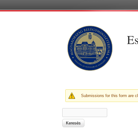
Es
FIGYELMEZTETŐ ÜZE
Submissions for this form are c
KERESÉS ŰRLAP
Keresés