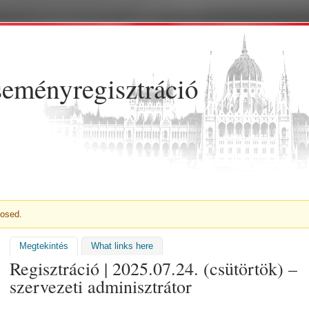
Ugrás a tartalomra
eményregisztráció
NET
losed.
Megtekintés
(aktív fül)
What links here
Regisztráció | 2025.07.24. (csütörtök) –
szervezeti adminisztrátor