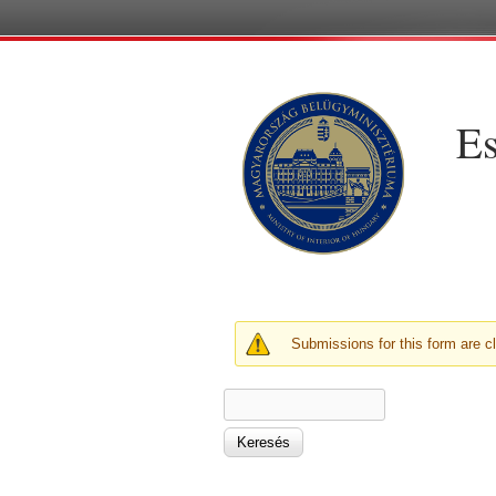
Es
FIGYELMEZTETŐ ÜZE
Submissions for this form are c
KERESÉS ŰRLAP
Keresés