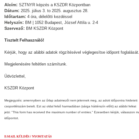
Alcím:
SZTNYR képzés a KSZDR Központban
Dátum:
2025. július 3.
to
2025. augusztus 28.
Időtartam:
4 óra, délelőtti kezdéssel
Helyszín:
BM | 1052 Budapest, József Attila u. 2-4
Szervező:
BM KSZDR Központ
Tisztelt Felhasználó!
Kérjük, hogy az alábbi adatok rögzítésével véglegesítse időpont foglalását
Megjelenésére feltétlen számítunk.
Üdvözlettel,
KSZDR Központ
Megjegyzés: amennyiben az űrlap adatmezői nem jelennek meg, az adott időpontra hirdetett
csoportlétszám betelt. Ezt az oldal felső harmadában (sárga háttérszín előtt) az alábbi felirat
jelzi: "This form has received the maximum number of entries." Ezesetben kérjük, válasszon m
időpontot.
E-MAIL KÜLDÉS / NYOMTATÁS