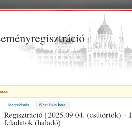
Ugrás a tartalomra
eményregisztráció
NET
losed.
Megtekintés
(aktív fül)
What links here
Regisztráció | 2025.09.04. (csütörtök) –
feladatok (haladó)