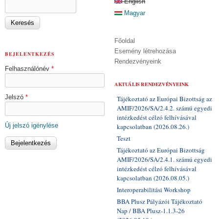
KERESÉS ŰRLAP
English
Keresés
Magyar
Főoldal
Esemény létrehozása
BEJELENTKEZÉS
Rendezvényeink
Felhasználónév
*
AKTUÁLIS RENDEZVÉNYEINK
Jelszó
*
Tájékoztató az Európai Bizottság az
AMIF/2026/SA/2.4.2. számú egyedi
intézkedést célzó felhívásával
Új jelszó igénylése
kapcsolatban (2026.08.26.)
Teszt
Tájékoztató az Európai Bizottság
AMIF/2026/SA/2.4.1. számú egyedi
intézkedést célzó felhívásával
kapcsolatban (2026.08.05.)
Interoperabilitási Workshop
BBA Plusz Pályázói Tájékoztató
Nap / BBA Plusz-1.1.3-26