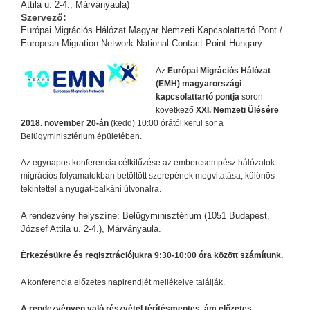
Attila u. 2-4., Márványaula)
Szervező:
Európai Migrációs Hálózat Magyar Nemzeti Kapcsolattartó Pont /
European Migration Network National Contact Point Hungary
Az
Európai Migrációs Hálózat
(EMH) magyarországi
kapcsolattartó pontja
soron
következő
XXI. Nemzeti Ülésére
2018. november 20-án
(kedd) 10:00 órától kerül sor a
Belügyminisztérium épületében.
Az egynapos konferencia célkitűzése az embercsempész hálózatok
migrációs folyamatokban betöltött szerepének megvitatása, különös
tekintettel a nyugat-balkáni útvonalra.
A rendezvény helyszíne: Belügyminisztérium (1051 Budapest,
József Attila u. 2-4.), Márványaula.
Érkezésükre és regisztrációjukra 9:30-10:00 óra között számítunk.
A konferencia előzetes napirendjét mellékelve találják.
A rendezvényen való részvétel térítésmentes,
ám előzetes