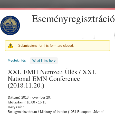
Ugrás a tartalomra
Eseményregisztráció
FIGYELMEZTETŐ ÜZENET
Submissions for this form are closed.
Megtekintés
(aktív fül)
What links here
XXI. EMH Nemzeti Ülés / XXI.
National EMN Conference
(2018.11.20.)
Dátum:
2018. november 20.
Időtartam:
10:00 - 16:15
Helyszín:
Belügyminisztérium / Ministry of Interior (1051 Budapest, József