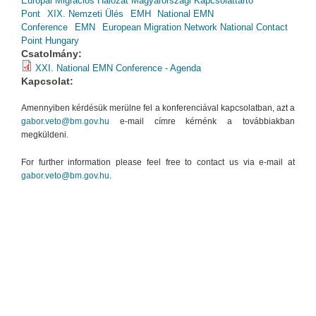
Európai Migrációs Hálózat Magyarországi Kapcsolattartó
Pont
XIX. Nemzeti Ülés
EMH
National EMN
Conference
EMN
European Migration Network National Contact
Point Hungary
Csatolmány:
XXI. National EMN Conference - Agenda
Kapcsolat:
Amennyiben kérdésük merülne fel a konferenciával kapcsolatban, azt a
gabor.veto@bm.gov.hu
e-mail címre kérnénk a továbbiakban
megküldeni.
For further information please feel free to contact us via e-mail at
gabor.veto@bm.gov.hu
.