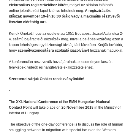
elektronikus regisztrációhoz kötött
, melyet az oldalon található
online jelentkezési lapot kitöltve tehetnek meg.
A regisztrációs
időszak november 19-én 10:00 óráig vagy a maximális résztvevői
létszám eléréséig tart.
Kérjük Önöket, hogy az épületet az 1051 Budapest, József Attila utca 2-
4. számú bejárat felől közelítsék meg, mivel a belépés kizárólag ezen a
kapun lehetséges egy biztonsági átvilágítást követően. Kérjük továbbá,
hogy
személyazonosításra szolgáló igazolványt
hozzanak magukkal.
A konferencián részt vevők hozzájárulnak az eseményen készült
fényképek, videók és hangfelvételek közzétételéhez.
Szeretettel várjuk Önöket rendezvényünkön!
-
The
XXI. National Conference
of the
EMN Hungarian National
Contact Point
will take place on
20 November 2018
in the Ministry of
Interior of Hungary.
The objective of the one-day conference is to discuss the role of human
smuggling networks in migration with special focus on the Western