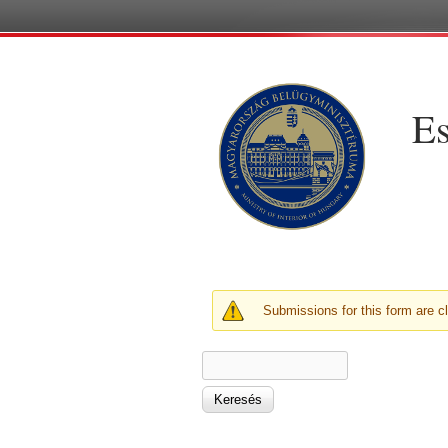
Es
FIGYELMEZTETŐ ÜZE
Submissions for this form are c
KERESÉS ŰRLAP
Keresés