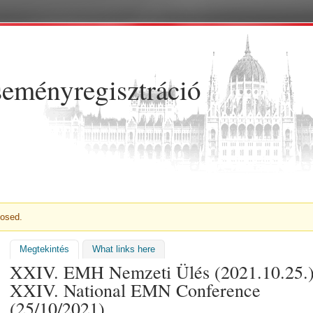
Ugrás a tartalomra
eményregisztráció
NET
losed.
Megtekintés
(aktív fül)
What links here
XXIV. EMH Nemzeti Ülés (2021.10.25.)
XXIV. National EMN Conference
(25/10/2021)