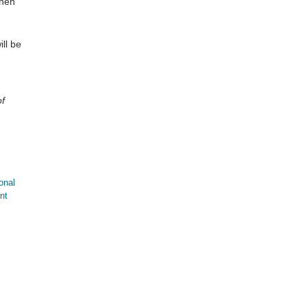
hen
ill be
of
onal
nt