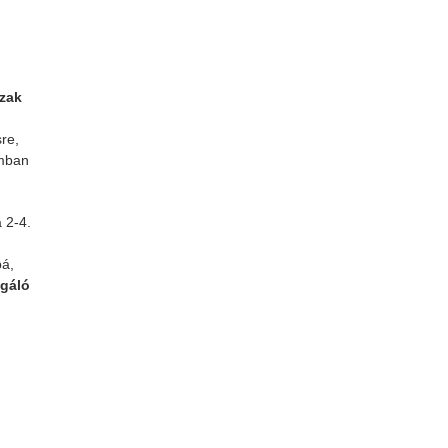
szak
re,
ámban
 2-4.
bá,
lgáló