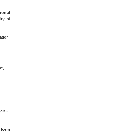
ional
try of
ation
t,
ion -
n form