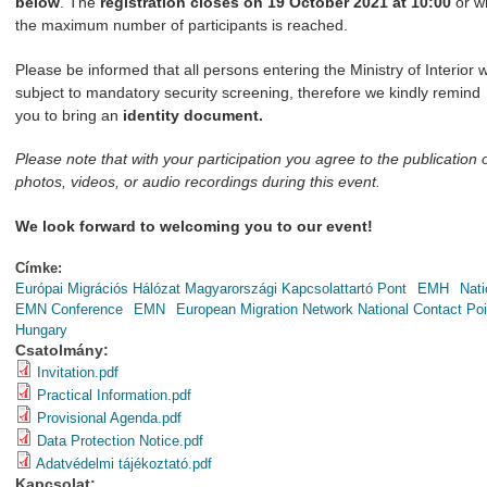
below
. The
registration closes on 19 October 2021 at 10:00
or w
the maximum number of participants is reached.
Please be informed that all persons entering the Ministry of Interior w
subject to mandatory security screening, therefore we kindly remind
you to bring an
identity document.
Please note that with your participation you agree to the publication 
photos, videos, or audio recordings during this event.
We look forward to welcoming you to our event!
Címke:
Európai Migrációs Hálózat Magyarországi Kapcsolattartó Pont
EMH
Nati
EMN Conference
EMN
European Migration Network National Contact Poi
Hungary
Csatolmány:
Invitation.pdf
Practical Information.pdf
Provisional Agenda.pdf
Data Protection Notice.pdf
Adatvédelmi tájékoztató.pdf
Kapcsolat: