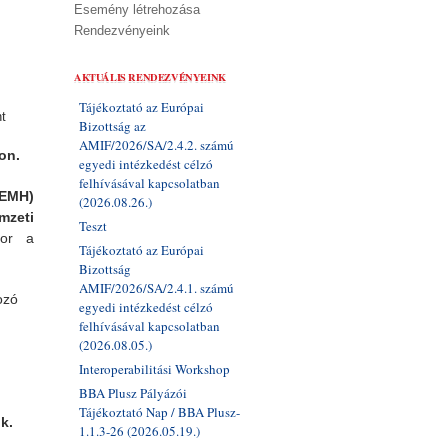
Esemény létrehozása
Rendezvényeink
AKTUÁLIS RENDEZVÉNYEINK
Tájékoztató az Európai
t
Bizottság az
AMIF/2026/SA/2.4.2. számú
ion.
egyedi intézkedést célzó
felhívásával kapcsolatban
(EMH)
(2026.08.26.)
mzeti
Teszt
sor a
Tájékoztató az Európai
Bizottság
AMIF/2026/SA/2.4.1. számú
ozó
egyedi intézkedést célzó
felhívásával kapcsolatban
(2026.08.05.)
Interoperabilitási Workshop
BBA Plusz Pályázói
Tájékoztató Nap / BBA Plusz-
k.
1.1.3-26 (2026.05.19.)