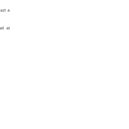
azt a
il at