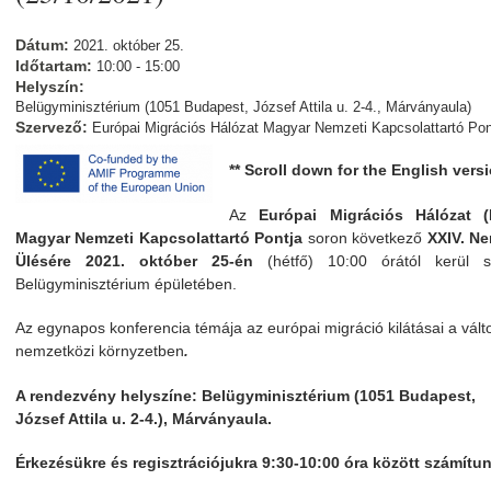
Dátum:
2021. október 25.
Időtartam:
10:00 - 15:00
Helyszín:
Belügyminisztérium (1051 Budapest, József Attila u. 2-4., Márványaula)
Szervező:
Európai Migrációs Hálózat Magyar Nemzeti Kapcsolattartó Pon
** Scroll down for the English vers
Az
Európai Migrációs Hálózat 
Magyar Nemzeti Kapcsolattartó Pontja
soron következő
XXIV. Ne
Ülésére 2021. október 25-én
(hétfő) 10:00 órától kerül 
Belügyminisztérium épületében.
Az egynapos konferencia témája az európai migráció kilátásai a vált
nemzetközi környzetben
.
A rendezvény helyszíne: Belügyminisztérium (1051 Budapest,
József Attila u. 2-4.), Márványaula.
Érkezésükre és regisztrációjukra 9:30-10:00 óra között számítun