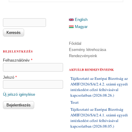
KERESÉS ŰRLAP
English
Keresés
Magyar
Főoldal
Esemény létrehozása
BEJELENTKEZÉS
Rendezvényeink
Felhasználónév
*
AKTUÁLIS RENDEZVÉNYEINK
Jelszó
*
Tájékoztató az Európai Bizottság az
AMIF/2026/SA/2.4.2. számú egyedi
intézkedést célzó felhívásával
Új jelszó igénylése
kapcsolatban (2026.08.26.)
Teszt
Tájékoztató az Európai Bizottság
AMIF/2026/SA/2.4.1. számú egyedi
intézkedést célzó felhívásával
kapcsolatban (2026.08.05.)