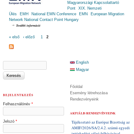
Magyarországi Kapcsolattartó
Pont
XIX. Nemzeti
Ülés
EMH
National EMN Conference
EMN
European Migration
Network National Contact Point Hungary
XIX. EMH Nemzeti Ülés / XIX. National EMN Conference (2017.11.14.)
További információ
tartalommal kapcsolatosan
OLDALAK
« első
‹ előző
1
2
KERESÉS ŰRLAP
English
Keresés
Magyar
Főoldal
Esemény létrehozása
BEJELENTKEZÉS
Rendezvényeink
Felhasználónév
*
AKTUÁLIS RENDEZVÉNYEINK
Jelszó
*
Tájékoztató az Európai Bizottság az
AMIF/2026/SA/2.4.2. számú egyedi
intézkedést célzó felhívásával