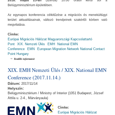
2018. május 23-án
(szerda) 10:00 órától kerül sor a
Belügyminisztérium épületében.
Az egynapos konferencia célkitűzése a migrációs és menekültügyi
terület aktualitásainak, változó trendjeinek szakértői körben való
megvitatása.
Címke:
Európai Migrációs Hálózat Magyarországi Kapcsolattartó
Pont
XIX. Nemzeti Ülés
EMH
National EMN
Conference
EMN
European Migration Network National Contact
Point Hungary
XX. EMH Nemzeti Ülés (2018.05.23.) tartalommal kapcsolatosan
További információ
XIX. EMH Nemzeti Ülés / XIX. National EMN
Conference (2017.11.14.)
Dátum:
2017/11/14
Helyszín:
Belügyminisztérium / Ministry of Interior (1051 Budapest, József
Attila u. 2-4., Márványaula)
Címke:
Európai Migrációs Hálózat