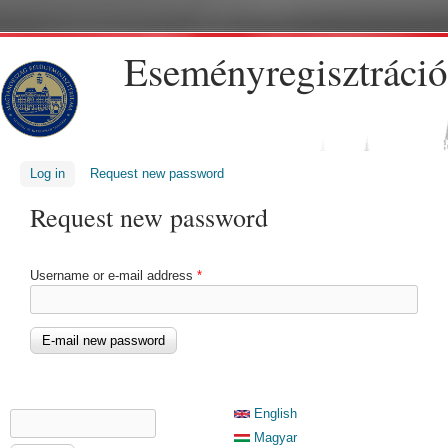
Skip to main content
Eseményregisztráció
Log in
Request new password
(active tab)
Request new password
Username or e-mail address
*
SEARCH FORM
English
Search
Magyar