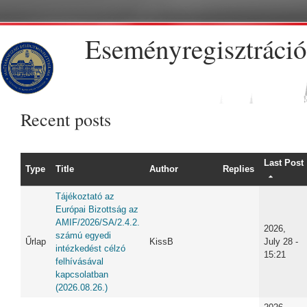
Skip to main content
Eseményregisztráció
Recent posts
Last Post
Type
Title
Author
Replies
Tájékoztató az
Európai Bizottság az
AMIF/2026/SA/2.4.2.
2026,
számú egyedi
Űrlap
KissB
July 28 -
intézkedést célzó
15:21
felhívásával
kapcsolatban
(2026.08.26.)