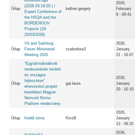
konferenciája
2026,
(2026.03.19-20.) /
Űrlap
kellner.gergely
February
Expert Conference of
9 - 09:41
the HSQA and the
BORDERGOV
Projects (19-
20/03/2026)
V4 and Salzburg
2026,
Űrlap
Forum Ministerial
szabodora3
January
Meeting 2026
21 - 16:07
"Együttműködések
rendszerének területi
és országos
2026,
fejlesztése"
Űrlap
gal.laura
January
elnevezésű projekt
20 - 16:10
keretében Magyar
Nemzeti Roma
Platform rendezvény
2026,
Űrlap
Keddi torna
KissB
January
13 - 09:20
2026,