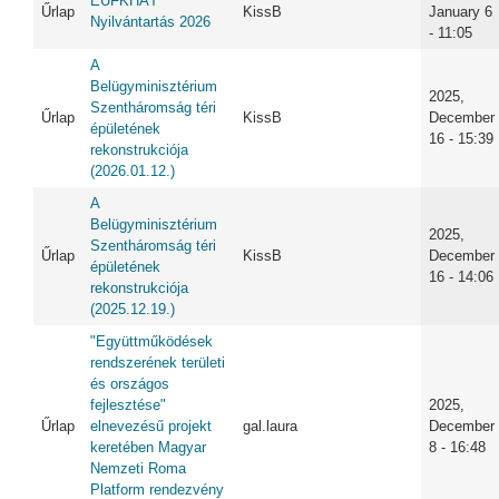
EUFKHÁT
Űrlap
KissB
January 6
Nyilvántartás 2026
- 11:05
A
Belügyminisztérium
2025,
Szentháromság téri
Űrlap
KissB
December
épületének
16 - 15:39
rekonstrukciója
(2026.01.12.)
A
Belügyminisztérium
2025,
Szentháromság téri
Űrlap
KissB
December
épületének
16 - 14:06
rekonstrukciója
(2025.12.19.)
"Együttműködések
rendszerének területi
és országos
fejlesztése"
2025,
Űrlap
elnevezésű projekt
gal.laura
December
keretében Magyar
8 - 16:48
Nemzeti Roma
Platform rendezvény