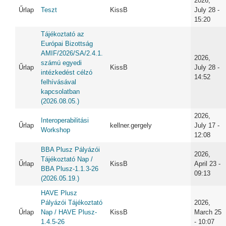
2026,
Űrlap
Teszt
KissB
July 28 -
15:20
Tájékoztató az
Európai Bizottság
AMIF/2026/SA/2.4.1.
2026,
számú egyedi
Űrlap
KissB
July 28 -
intézkedést célzó
14:52
felhívásával
kapcsolatban
(2026.08.05.)
2026,
Interoperabilitási
Űrlap
kellner.gergely
July 17 -
Workshop
12:08
BBA Plusz Pályázói
2026,
Tájékoztató Nap /
Űrlap
KissB
April 23 -
BBA Plusz-1.1.3-26
09:13
(2026.05.19.)
HAVE Plusz
Pályázói Tájékoztató
2026,
Űrlap
Nap / HAVE Plusz-
KissB
March 25
1.4.5-26
- 10:07