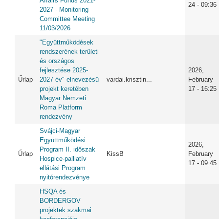
Affairs Funds 2021-
24 - 09:36
2027 - Monitoring
Committee Meeting
11/03/2026
"Együttműködések
rendszerének területi
és országos
fejlesztése 2025-
2026,
Űrlap
2027 év" elnevezésű
vardai.krisztin...
February
projekt keretében
17 - 16:25
Magyar Nemzeti
Roma Platform
rendezvény
Svájci-Magyar
Együttműködési
2026,
Program II. időszak
Űrlap
KissB
February
Hospice-palliatív
17 - 09:45
ellátási Program
nyitórendezvénye
HSQA és
BORDERGOV
projektek szakmai