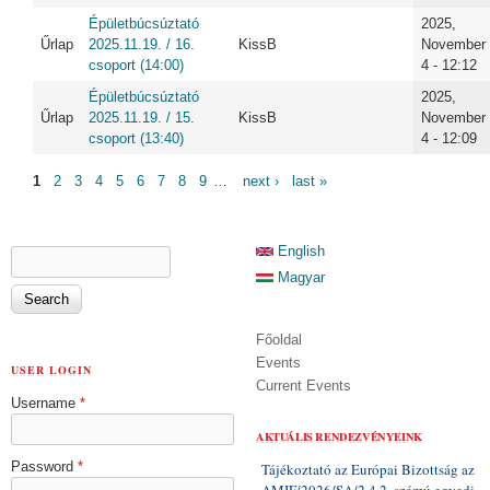
Épületbúcsúztató
2025,
Űrlap
2025.11.19. / 16.
KissB
November
csoport (14:00)
4 - 12:12
Épületbúcsúztató
2025,
Űrlap
2025.11.19. / 15.
KissB
November
csoport (13:40)
4 - 12:09
PAGES
1
2
3
4
5
6
7
8
9
…
next ›
last »
SEARCH FORM
English
Search
Magyar
Főoldal
Events
USER LOGIN
Current Events
Username
*
AKTUÁLIS RENDEZVÉNYEINK
Password
*
Tájékoztató az Európai Bizottság az