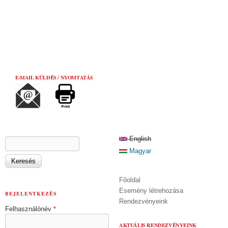
E-MAIL KÜLDÉS / NYOMTATÁS
KERESÉS ŰRLAP
English
Keresés
Magyar
Főoldal
Esemény létrehozása
BEJELENTKEZÉS
Rendezvényeink
Felhasználónév
*
AKTUÁLIS RENDEZVÉNYEINK