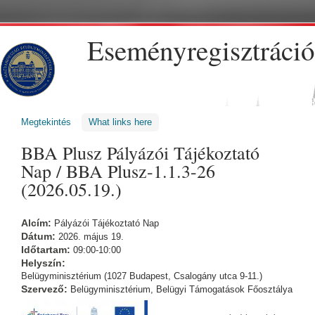
Ugrás a tartalomra
Eseményregisztráció
Megtekintés
(aktív fül)
What links here
BBA Plusz Pályázói Tájékoztató
Nap / BBA Plusz-1.1.3-26
(2026.05.19.)
Alcím:
Pályázói Tájékoztató Nap
Dátum:
2026. május 19.
Időtartam:
09:00-10:00
Helyszín:
Belügyminisztérium (1027 Budapest, Csalogány utca 9-11.)
Szervező:
Belügyminisztérium, Belügyi Támogatások Főosztálya