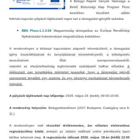
A Belügyi Alapok Irányító Hatósága
a
Belső Biztonsági Alap Pro
gram Plusz
keretében közzétett alábbi
felhívás kapcsán pályázói tájékoztató napot tart a támogatást igénylők számára.
BBA Plusz-1.1.3-26
Magyarország támogatása az Európai Rendőrségi
Nyilvántartási Indexrendszer megvalósítása érdekében
A rendezvényen a kiírással kapcsolatos alapvető információkról, a támogatási
igény összeállításának és benyújtásának követelményeiről, a költségvetés
tervezésének főbb szempontrendszeréről,
valamint az elszámolhatóság legfontosabb szabályairól hallhat előadást.
A
tájékoztató nap tematikájára tekintettel javasoljuk, hogy a támogatást igénylő
szervezetek legalább egy szakmai és egy pénzügyi munkatárssal képviseltessék
magukat.
A pályázói tájékoztató nap időpontja:
2026. május 19. (kedd), 09:00-10:00.
A rendezvény helyszíne:
Belügyminisztérium (1027 Budapest, Csalogány utca 9-
11.)
A rendezvényen való
részvétel térítésmentes, ám előzetes elektronikus
regisztrációhoz kötött
, amelyet az oldalon található online jelentkezési lapot
kitöltve tehetnek meg.
A regisztrációs időszak 2026. május 18-án (hétfő) 12:00