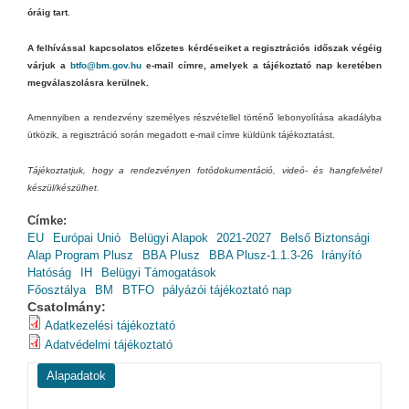
óráig tart
.
A felhívással kapcsolatos előzetes kérdéseiket a regisztrációs időszak végéig
várjuk a
btfo@bm.gov.hu
e-mail címre, amelyek a tájékoztató nap keretében
megválaszolásra kerülnek.
Amennyiben a rendezvény személyes részvétellel történő lebonyolítása akadályba
ütközik, a regisztráció során megadott e-mail címre küldünk tájékoztatást.
Tájékoztatjuk, hogy a rendezvényen fotódokumentáció, videó- és hangfelvétel
készül/készülhet.
Címke:
EU
Európai Unió
Belügyi Alapok
2021-2027
Belső Biztonsági
Alap Program Plusz
BBA Plusz
BBA Plusz-1.1.3-26
Irányító
Hatóság
IH
Belügyi Támogatások
Főosztálya
BM
BTFO
pályázói tájékoztató nap
Csatolmány:
Adatkezelési tájékoztató
Adatvédelmi tájékoztató
Alapadatok