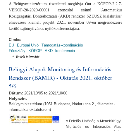
A Belügyminisztérium tisztelettel meghívja Önt a KÖFOP-2.2.7-
VEKOP-20-2020-00001 azonosító számú “Automatikus
Közigazgatási Döntéshozatali (AKD) rendszer SZEÜSZ kialakítása”
elnevezésű kiemelt projekt 2021. november 09-én megrendezésre
kerülő sajtónyilvános nyitókonferenciájára.
Címke:
EU
Európai Unió
Támogatás-koordinációs
Főosztály
KÖFOP
AKD
konferencia
Automatikus Közigazgatási Döntéshozatali (AKD) rendszer
További információ
nyitókonferencia (2021.11.09.) tartalommal kapcsolatosan
Belügyi Alapok Monitoring és Információs
Rendszer (BAMIR) - Oktatás 2021. október
5/6.
Dátum:
2021/10/05
to
2021/10/06
Helyszín:
Belügyminisztérium (1051 Budapest, Nádor utca 2., félemelet -
informatikai oktatóterem)
A Felelős Hatóság a Menekültügyi,
Migrációs és Integrációs Alap,