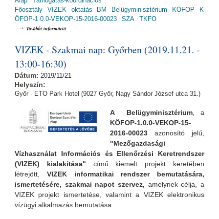
Alap
Támogatás-koordinációs
Főosztály
VIZEK
oktatás
BM
Belügyminisztérium
KÖFOP
K
ÖFOP-1.0.0-VEKOP-15-2016-00023
SZA
TKFO
VIZEK - Szakmai nap: Debrecenben (2019.11.25. - 13:00-16:30)
További információ
tartalommal kapcsolatosan
VIZEK - Szakmai nap: Győrben (2019.11.21. -
13:00-16:30)
Dátum:
2019/11/21
Helyszín:
Győr - ETO Park Hotel (9027 Győr, Nagy Sándor József utca 31.)
A Belügyminisztérium
, a
KÖFOP-1.0.0-VEKOP-15-
2016-00023
azonosító jelű,
"Mezőgazdasági
Vízhasználat Információs és Ellenőrzési Keretrendszer
(VIZEK) kialakítása"
című kiemelt projekt keretében
létrejött,
VIZEK informatikai rendszer bemutatására,
ismertetésére, szakmai napot szervez,
amelynek
célja, a
VIZEK projekt ismertetése, valamint a VIZEK elektronikus
vízügyi alkalmazás bemutatása.