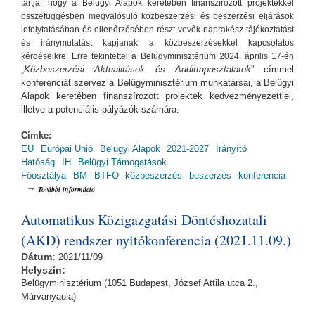
tartja, hogy a Belügyi Alapok keretében finanszírozott projektekkel
összefüggésben megvalósuló közbeszerzési és beszerzési eljárások
lefolytatásában és ellenőrzésében részt vevők naprakész tájékoztatást
és iránymutatást kapjanak a közbeszerzésekkel kapcsolatos
kérdéseikre. Erre tekintettel a Belügyminisztérium 2024. április 17-én
Közbeszerzési Aktualitások és Audittapasztalatok
” címmel
„
konferenciát szervez a Belügyminisztérium munkatársai, a Belügyi
Alapok keretében finanszírozott projektek kedvezményezettjei,
illetve a potenciális pályázók számára.
Címke:
EU
Európai Unió
Belügyi Alapok
2021-2027
Irányító
Hatóság
IH
Belügyi Támogatások
Főosztálya
BM
BTFO
közbeszerzés
beszerzés
konferencia
Közbeszerzési Aktualitások és Audittapasztalatok tartalommal
További információ
kapcsolatosan
Automatikus Közigazgatási Döntéshozatali
(AKD) rendszer nyitókonferencia (2021.11.09.)
Dátum:
2021/11/09
Helyszín:
Belügyminisztérium (1051 Budapest, József Attila utca 2.,
Márványaula)