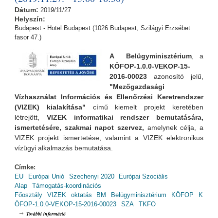
Dátum:
2019/11/27
Helyszín:
Budapest - Hotel Budapest (1026 Budapest, Szilágyi Erzsébet
fasor 47.)
A Belügyminisztérium
, a
KÖFOP-1.0.0-VEKOP-15-
2016-00023
azonosító jelű,
"Mezőgazdasági
Vízhasználat Információs és Ellenőrzési Keretrendszer
(VIZEK) kialakítása"
című kiemelt projekt keretében
létrejött,
VIZEK informatikai rendszer bemutatására,
ismertetésére, szakmai napot szervez,
amelynek
célja, a
VIZEK projekt ismertetése, valamint a VIZEK elektronikus
vízügyi alkalmazás bemutatása.
Címke:
EU
Európai Unió
Szechenyi 2020
Európai Szociális
Alap
Támogatás-koordinációs
Főosztály
VIZEK
oktatás
BM
Belügyminisztérium
KÖFOP
K
ÖFOP-1.0.0-VEKOP-15-2016-00023
SZA
TKFO
VIZEK - Szakmai nap: Budapesten (2019.11.27. - 13:00-16:30)
További információ