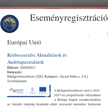
Ugrás a tartalomra
Eseményregisztráció
Európai Unió
Közbeszerzési Aktualitások és
Audittapasztalatok
Dátum:
2024/04/17
Helyszín:
Belügyminisztérium (1051 Budapest, József Attila u. 2-4.),
Színházterem
A Belügyminisztérium mint a 2021-
2027-es programozási időszakban
a Belügyi Alapok vonatkozásában
az Irányító Hatóság feladatait ellátó szervezet kiemelten fontosnak