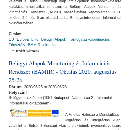
valamint a Belső Biztonsági Alap projektjeinek nyomonkövetésére
kialakított informatikai rendszer, a Belügyi Alapok Monitoring és
Információs Rendszer (BAMIR) használatával kapcsolatban 2021.
október 5-én és 6-án oktatást tart a Belügyminisztérium informatikai
oktatótermében.
Címke:
EU
Európai Unió
Belügyi Alapok
Támogatás-koordinációs
Főosztály
BAMIR
oktatás
Belügyi Alapok Monitoring és Információs Rendszer (BAMIR) - Oktatás
További információ
2021. október 5/6. tartalommal kapcsolatosan
Belügyi Alapok Monitoring és Információs
Rendszer (BAMIR) - Oktatás 2020. augusztus
25-26.
Dátum:
2020/08/25
to
2020/08/26
Helyszín:
Belügyminisztérium (1051 Budapest, Nádor utca 2., félemelet -
informatikai oktatóterem)
A Felelős Hatóság a Menekültügyi,
Migrációs és Integrációs Alap,
valamint a Belső Biztonsági Alap projektjeinek nyomonkövetésére