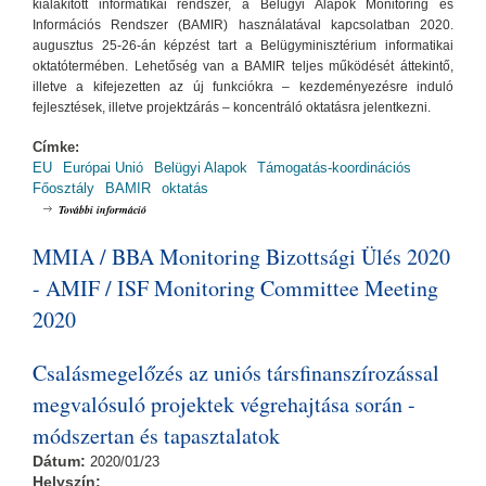
kialakított informatikai rendszer, a Belügyi Alapok Monitoring és
Információs Rendszer (BAMIR) használatával kapcsolatban 2020.
augusztus 25-26-án képzést tart a Belügyminisztérium informatikai
oktatótermében. Lehetőség van a BAMIR teljes működését áttekintő,
illetve a kifejezetten az új funkciókra – kezdeményezésre induló
fejlesztések, illetve projektzárás – koncentráló oktatásra jelentkezni.
Címke:
EU
Európai Unió
Belügyi Alapok
Támogatás-koordinációs
Főosztály
BAMIR
oktatás
Belügyi Alapok Monitoring és Információs Rendszer (BAMIR) - Oktatás
További információ
2020. augusztus 25-26. tartalommal kapcsolatosan
MMIA / BBA Monitoring Bizottsági Ülés 2020
- AMIF / ISF Monitoring Committee Meeting
2020
Csalásmegelőzés az uniós társfinanszírozással
megvalósuló projektek végrehajtása során -
módszertan és tapasztalatok
Dátum:
2020/01/23
Helyszín: