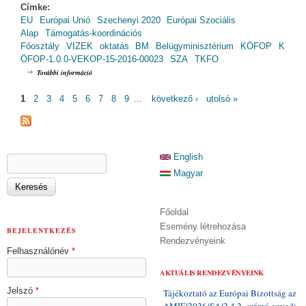
Címke:
EU
Európai Unió
Szechenyi 2020
Európai Szociális
Alap
Támogatás-koordinációs
Főosztály
VIZEK
oktatás
BM
Belügyminisztérium
KÖFOP
K
ÖFOP-1.0.0-VEKOP-15-2016-00023
SZA
TKFO
VIZEK - Szakmai nap: Győrben (2019.11.21. - 13:00-16:30) tartalommal
További információ
kapcsolatosan
OLDALAK
1
2
3
4
5
6
7
8
9
…
következő ›
utolsó »
KERESÉS ŰRLAP
English
Keresés
Magyar
Főoldal
Esemény létrehozása
BEJELENTKEZÉS
Rendezvényeink
Felhasználónév
*
AKTUÁLIS RENDEZVÉNYEINK
Jelszó
*
Tájékoztató az Európai Bizottság az
AMIF/2026/SA/2.4.2. számú egyedi