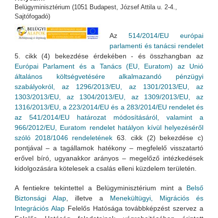
Belügyminisztérium (1051 Budapest, József Attila u. 2-4.,
Sajtófogadó)
Az
514/2014/EU európai
parlamenti és tanácsi rendelet
5. cikk (4) bekezdése érdekében - és összhangban az
Európai Parlament és a Tanács (EU, Euratom) az Unió
általános költségvetésére alkalmazandó pénzügyi
szabályokról, az 1296/2013/EU, az 1301/2013/EU, az
1303/2013/EU, az 1304/2013/EU, az 1309/2013/EU, az
1316/2013/EU, a 223/2014/EU és a 283/2014/EU rendelet és
az 541/2014/EU határozat módosításáról, valamint a
966/2012/EU, Euratom rendelet hatályon kívül helyezéséről
szóló 2018/1046 rendeletének
63. cikk (2) bekezdése c)
pontjával – a tagállamok hatékony – megfelelő visszatartó
erővel bíró, ugyanakkor arányos – megelőző intézkedések
kidolgozására kötelesek a csalás elleni küzdelem területén.
A fentiekre tekintettel a Belügyminisztérium mint a
Belső
Biztonsági Alap
, illetve a
Menekültügyi, Migrációs és
Integrációs Alap
Felelős Hatósága továbbképzést szervez a