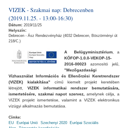
tartalommal kapcsolatosan
VIZEK - Szakmai nap: Debrecenben
(2019.11.25. - 13:00-16:30)
Dátum:
2019/11/25
Helyszín:
Debrecen - Ász Rendezvényház (4032 Debrecen, Böszörményi út
218/C.)
A Belügyminisztérium
, a
KÖFOP-1.0.0-VEKOP-15-
2016-00023
azonosító jelű,
"Mezőgazdasági
Vízhasználat Információs és Ellenőrzési Keretrendszer
(VIZEK) kialakítása"
című kiemelt projekt keretében
létrejött,
VIZEK informatikai rendszer bemutatására,
ismertetésére, szakmai napot szervez,
amelynek
célja, a
VIZEK projekt ismertetése, valamint a VIZEK elektronikus
vízügyi alkalmazás bemutatása.
Címke:
EU
Európai Unió
Szechenyi 2020
Európai Szociális