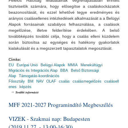
Felelős Hatóság feladatainak végrehajtásában érintett
tisztviselők számára, hogy elősegítse a csaláskockázatok
beazonosítását, és ezzel lehetővé tegye eredményes és
arányos csalásellenes intézkedések alkalmazását a a Belügyi
Alapok forrásainak szabályos felhasználása, a csalások
megelőzése, illetve felderítése érdekében. A belső
továbbképzés további célja, hogy a csalás elleni küzdelem
során biztosítsa az egységes és hatékony gyakorlatok
kialakulását és a megszerzett tapasztalatok megosztását.
Címke:
EU
Európai Unió
Belügyi Alapok
MMIA
Menekültügyi
Migrációs és Integrációs Alap
BBA
Belső Biztonsági
Alap
Támogatás-koordinációs
Főosztály
BM
NAV
OLAF
csalás
csalásmegelőzés
csalásell
enes
képzés
Csalásmegelőzés az uniós társfinanszírozással megvalósuló projektek
További információ
végrehajtása során - módszertan és tapasztalatok tartalommal
kapcsolatosan
MFF 2021-2027 Programindító Megbeszélés
VIZEK - Szakmai nap: Budapesten
(2019.11.27. - 13:00-16:30)