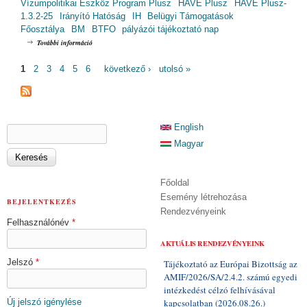
Vízumpolitikai Eszköz Program Plusz
HAVE Plusz
HAVE Plusz-
1.3.2-25
Irányító Hatóság
IH
Belügyi Támogatások
Főosztálya
BM
BTFO
pályázói tájékoztató nap
HAVE Plusz Pályázói Tájékoztató Nap / HAVE Plusz-1.3.2-25 A hatékony
További információ
integrált határigazgatás központosított irányítási struktúrájának
létrehozása (specific action) tartalommal kapcsolatosan
OLDALAK
1
2
3
4
5
6
következő ›
utolsó »
KERESÉS ŰRLAP
English
Keresés
Magyar
Főoldal
Esemény létrehozása
BEJELENTKEZÉS
Rendezvényeink
Felhasználónév
*
AKTUÁLIS RENDEZVÉNYEINK
Jelszó
*
Tájékoztató az Európai Bizottság az
AMIF/2026/SA/2.4.2. számú egyedi
intézkedést célzó felhívásával
Új jelszó igénylése
kapcsolatban (2026.08.26.)