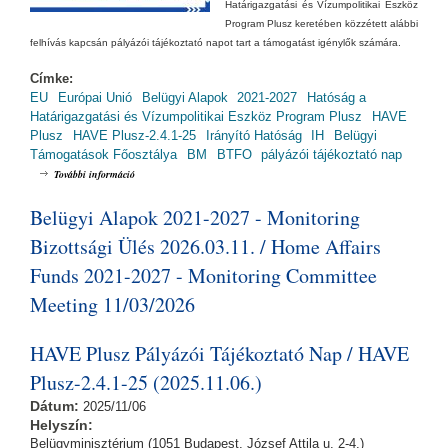
Határigazgatási és Vízumpolitikai Eszköz
Program Plusz keretében közzétett alábbi
felhívás kapcsán pályázói tájékoztató napot tart a támogatást igénylők számára.
Címke:
EU
Európai Unió
Belügyi Alapok
2021-2027
Hatóság a
Határigazgatási és Vízumpolitikai Eszköz Program Plusz
HAVE
Plusz
HAVE Plusz-2.4.1-25
Irányító Hatóság
IH
Belügyi
Támogatások Főosztálya
BM
BTFO
pályázói tájékoztató nap
HAVE Plusz Pályázói Tájékoztató Nap / HAVE Plusz-1.4.5-26
További információ
(2026.03.31.) tartalommal kapcsolatosan
Belügyi Alapok 2021-2027 - Monitoring
Bizottsági Ülés 2026.03.11. / Home Affairs
Funds 2021-2027 - Monitoring Committee
Meeting 11/03/2026
HAVE Plusz Pályázói Tájékoztató Nap / HAVE
Plusz-2.4.1-25 (2025.11.06.)
Dátum:
2025/11/06
Helyszín:
Belügyminisztérium (1051 Budapest, József Attila u. 2-4.)