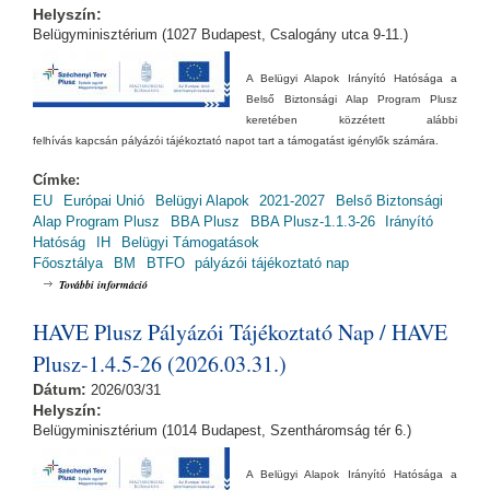
Helyszín:
Belügyminisztérium (1027 Budapest, Csalogány utca 9-11.)
A Belügyi Alapok Irányító Hatósága
a
Belső Biztonsági Alap Pro
gram Plusz
keretében közzétett alábbi
felhívás kapcsán pályázói tájékoztató napot tart a támogatást igénylők számára.
Címke:
EU
Európai Unió
Belügyi Alapok
2021-2027
Belső Biztonsági
Alap Program Plusz
BBA Plusz
BBA Plusz-1.1.3-26
Irányító
Hatóság
IH
Belügyi Támogatások
Főosztálya
BM
BTFO
pályázói tájékoztató nap
BBA Plusz Pályázói Tájékoztató Nap / BBA Plusz-1.1.3-26 (2026.05.19.)
További információ
tartalommal kapcsolatosan
HAVE Plusz Pályázói Tájékoztató Nap / HAVE
Plusz-1.4.5-26 (2026.03.31.)
Dátum:
2026/03/31
Helyszín:
Belügyminisztérium (1014 Budapest, Szentháromság tér 6.)
A Belügyi Alapok Irányító Hatósága a