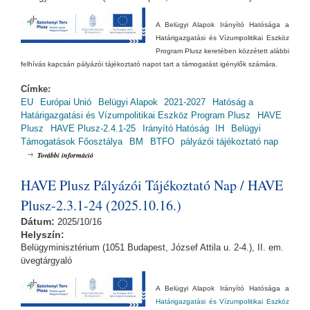
A Belügyi Alapok Irányító Hatósága a
Határigazgatási és Vízumpolitikai Eszköz
Program Plusz keretében közzétett alábbi
felhívás kapcsán pályázói tájékoztató napot tart a támogatást igénylők számára.
Címke:
EU
Európai Unió
Belügyi Alapok
2021-2027
Hatóság a
Határigazgatási és Vízumpolitikai Eszköz Program Plusz
HAVE
Plusz
HAVE Plusz-2.4.1-25
Irányító Hatóság
IH
Belügyi
Támogatások Főosztálya
BM
BTFO
pályázói tájékoztató nap
HAVE Plusz Pályázói Tájékoztató Nap / HAVE Plusz-2.4.1-25
További információ
(2025.11.06.) tartalommal kapcsolatosan
HAVE Plusz Pályázói Tájékoztató Nap / HAVE
Plusz-2.3.1-24 (2025.10.16.)
Dátum:
2025/10/16
Helyszín:
Belügyminisztérium (1051 Budapest, József Attila u. 2-4.), II. em.
üvegtárgyaló
A Belügyi Alapok Irányító Hatósága a
Határigazgatási és Vízumpolitikai Eszköz