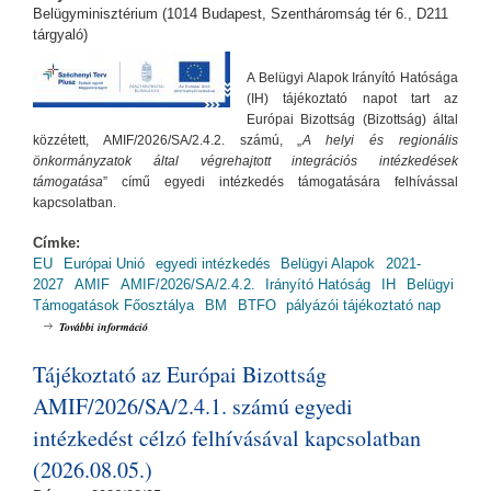
Belügyminisztérium (1014 Budapest, Szentháromság tér 6., D211
tárgyaló)
A Belügyi Alapok Irányító Hatósága
(IH) tájékoztató napot tart az
Európai Bizottság (Bizottság) által
közzétett, AMIF/2026/SA/2.4.2. számú, „
A helyi és regionális
önkormányzatok által végrehajtott integrációs intézkedések
támogatása
” című egyedi intézkedés támogatására felhívással
kapcsolatban.
Címke:
EU
Európai Unió
egyedi intézkedés
Belügyi Alapok
2021-
2027
AMIF
AMIF/2026/SA/2.4.2.
Irányító Hatóság
IH
Belügyi
Támogatások Főosztálya
BM
BTFO
pályázói tájékoztató nap
Tájékoztató az Európai Bizottság az AMIF/2026/SA/2.4.2. számú egyedi
További információ
intézkedést célzó felhívásával kapcsolatban (2026.08.26.) tartalommal
kapcsolatosan
Tájékoztató az Európai Bizottság
AMIF/2026/SA/2.4.1. számú egyedi
intézkedést célzó felhívásával kapcsolatban
(2026.08.05.)