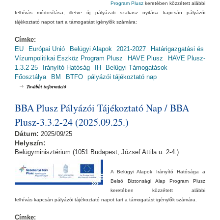
Program Plusz
keretében közzétett alábbi
felhívás módosítása, illetve új pályázati szakasz nyitása kapcsán pályázói
tájékoztató napot tart a támogatást igénylők számára:
Címke:
EU
Európai Unió
Belügyi Alapok
2021-2027
Határigazgatási és
Vízumpolitikai Eszköz Program Plusz
HAVE Plusz
HAVE Plusz-
1.3.2-25
Irányító Hatóság
IH
Belügyi Támogatások
Főosztálya
BM
BTFO
pályázói tájékoztató nap
HAVE Plusz Pályázói Tájékoztató Nap / HAVE Plusz-2.3.1-24
További információ
(2025.10.16.) tartalommal kapcsolatosan
BBA Plusz Pályázói Tájékoztató Nap / BBA
Plusz-3.3.2-24 (2025.09.25.)
Dátum:
2025/09/25
Helyszín:
Belügyminisztérium (1051 Budapest, József Attila u. 2-4.)
A Belügyi Alapok Irányító Hatósága a
Belső Biztonsági Alap Program Plusz
keretében közzétett alábbi
felhívás kapcsán pályázói tájékoztató napot tart a támogatást igénylők számára.
Címke: