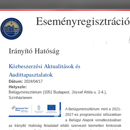
Ugrás a tartalomra
Eseményregisztráció
Irányító Hatóság
Közbeszerzési Aktualitások és
Audittapasztalatok
Dátum:
2024/04/17
Helyszín:
Belügyminisztérium (1051 Budapest, József Attila u. 2-4.),
Színházterem
A Belügyminisztérium mint a 2021-
2027-es programozási időszakban
a Belügyi Alapok vonatkozásában
az Irányító Hatóság feladatait ellátó szervezet kiemelten fontosnak