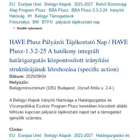
EU
Európai Unió
Belügyi Alapok
2021-2027
Belső Biztonsági
Alap Program Plusz
BBA Plusz
BBA Plusz-3.3.2-24
Irányító
Hatóság
IH
Belügyi Támogatások
Főosztálya
BM
BTFO
pályázói tájékoztató nap
BBA Plusz Pályázói Tájékoztató Nap / BBA Plusz-3.3.2-24 (2025.09.25.)
További információ
tartalommal kapcsolatosan
HAVE Plusz Pályázói Tájékoztató Nap / HAVE
Plusz-1.3.2-25 A hatékony integrált
határigazgatás központosított irányítási
struktúrájának létrehozása (specific action)
Dátum:
2025/09/04
Helyszín:
Belügyminisztérium (1051 Budapest, József Attila u. 2-4.)
A Belügyi Alapok Irányító Hatósága a Határigazgatási és
Vízumpolitikai Eszköz Program Plusz keretében közzétett alábbi
felhívás kapcsán pályázói tájékoztató napot tart a támogatást
igénylők számára.
Címke:
EU
Európai Unió
Belügyi Alapok
2021-2027
Határigazgatási és