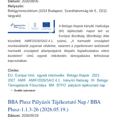
Dátum:
2026/08/05
Helyszín:
Belügyminisztérium (1014 Budapest, Szentháromság tér 6., D211
tárgyaló)
A Belügyi Alapok Irányító Hatósága
(IH) tájékoztató napot tart az
Európai Bizottság (Bizottság) által
közzétett, AMIF/2026/SA/2.4.1. számú, „
A harmadik országbeli
munkavállalók jogainak védelme, valamint a jogellenesen tartózkodó
harmadik országbeli állampolgárok illegális foglalkoztatása elleni
küzdelem
” című egyedi intézkedés támogatására felhívással
kapcsolatban.
Címke:
EU
Európai Unió
egyedi intézkedés
Belügyi Alapok
2021-
2027
AMIF
AMIF/2026/SA/2.4.1.
Irányító Hatóság
IH
Belügyi
Támogatások Főosztálya
BM
BTFO
pályázói tájékoztató nap
Tájékoztató az Európai Bizottság AMIF/2026/SA/2.4.1. számú egyedi
További információ
intézkedést célzó felhívásával kapcsolatban (2026.08.05.) tartalommal
kapcsolatosan
BBA Plusz Pályázói Tájékoztató Nap / BBA
Plusz-1.1.3-26 (2026.05.19.)
Dátum:
2026/05/19