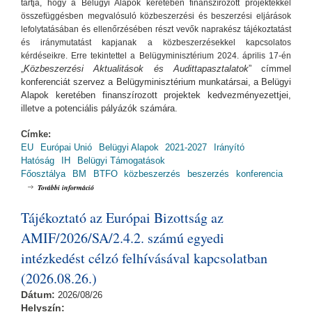
tartja, hogy a Belügyi Alapok keretében finanszírozott projektekkel
összefüggésben megvalósuló közbeszerzési és beszerzési eljárások
lefolytatásában és ellenőrzésében részt vevők naprakész tájékoztatást
és iránymutatást kapjanak a közbeszerzésekkel kapcsolatos
kérdéseikre. Erre tekintettel a Belügyminisztérium 2024. április 17-én
Közbeszerzési Aktualitások és Audittapasztalatok
” címmel
„
konferenciát szervez a Belügyminisztérium munkatársai, a Belügyi
Alapok keretében finanszírozott projektek kedvezményezettjei,
illetve a potenciális pályázók számára.
Címke:
EU
Európai Unió
Belügyi Alapok
2021-2027
Irányító
Hatóság
IH
Belügyi Támogatások
Főosztálya
BM
BTFO
közbeszerzés
beszerzés
konferencia
Közbeszerzési Aktualitások és Audittapasztalatok tartalommal
További információ
kapcsolatosan
Tájékoztató az Európai Bizottság az
AMIF/2026/SA/2.4.2. számú egyedi
intézkedést célzó felhívásával kapcsolatban
(2026.08.26.)
Dátum:
2026/08/26
Helyszín: