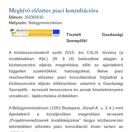
kapcsolatosan
Meghívó előzetes piaci konzultációra
Dátum:
2023/03/10
Helyszín:
Belügyminisztérium
Tiszte
lt Gazdasági
Szereplők!
A közbeszerzésekről szóló 2015. évi CXLIII. törvény (a
továbbiakban: Kbt.) 28. § (4) bekezdése alapján a
közbeszerzési eljárás megindítása előtt az ajánlatkérő
független szakértőkkel, hatóságokkal, illetve piaci
résztvevőkkel előzetes piaci konzultációkat folytathat a
közbeszerzési eljárás előkészítése, valamint a Gazdasági
Szereplők - tervezett beszerzésre és annak követelményeire
vonatkozó - tájékoztatása érdekében.
A Belügyminisztérium (1051 Budapest, József A. u. 2-4.) mint
Ajánlatkérő a közeljövőben megindítani tervezett
„Projektmenedzserek továbbképzése" tárgyú közbeszerzés
tekintetében előzetes piaci konzultációt kíván tartani az