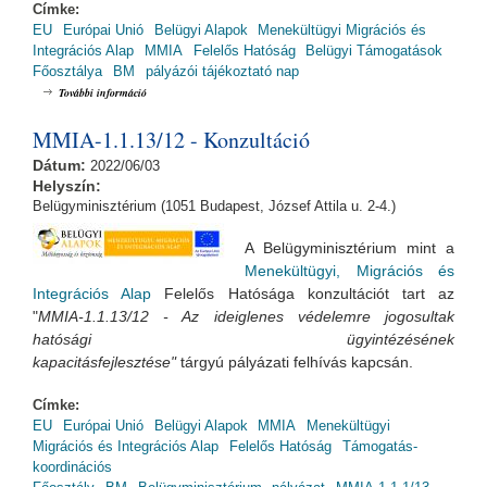
Címke:
EU
Európai Unió
Belügyi Alapok
Menekültügyi Migrációs és
Integrációs Alap
MMIA
Felelős Hatóság
Belügyi Támogatások
Főosztálya
BM
pályázói tájékoztató nap
MMIA Pályázói Tájékoztató Nap / MMIA-2.2.15/15 tartalommal
További információ
kapcsolatosan
MMIA-1.1.13/12 - Konzultáció
Dátum:
2022/06/03
Helyszín:
Belügyminisztérium (1051 Budapest, József Attila u. 2-4.)
A Belügyminisztérium mint a
Menekültügyi, Migrációs és
Integrációs Alap
Felelős Hatósága konzultációt tart az
"
MMIA-1.1.13/12 - Az ideiglenes védelemre jogosultak
hatósági ügyintézésének
kapacitásfejlesztése"
tárgyú pályázati felhívás kapcsán.
Címke:
EU
Európai Unió
Belügyi Alapok
MMIA
Menekültügyi
Migrációs és Integrációs Alap
Felelős Hatóság
Támogatás-
koordinációs