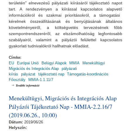
területén" elnevezésű pályázati kiírásá
ról tájékoztató napot
tart. A rendezvényen a kiírással kapcsolatos alapvető
információkról és szakmai prioritásokról, a támogatási
kérelmek összeállításának és benyújtásának általános
követelményeiről, a költségvetés tervezésének főbb
szempontrendszeréről, az elszámolhatóság legfontosabb
szabályairól, valamint a pályázói felülettel kapcsolatos
gyakorlati tudnivalókról hallhatnak előadást.
Címke:
EU
Európai Unió
Belügyi Alapok
MMIA
Menekültügyi
Migrációs és Integrációs Alap
pályázati
kiírás
pályázat
tájékoztató nap
Támogatás-koordinációs
Főosztály
MMIA-1.1.11/7
Menekültügyi, Migrációs és Integrációs Alap Pályázói Tájékoztató Nap -
További információ
MMIA-1.1.11/7 (2019.06.26., 14:00) tartalommal kapcsolatosan
Menekültügyi, Migrációs és Integrációs Alap
Pályázói Tájékoztató Nap - MMIA-2.2.16/7
(2019.06.26., 10:00)
Dátum:
2019/06/26
Helyszín: