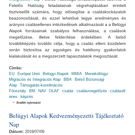
Felelős Hatóság feladatainak végrehajtásában érintett
tisztviselők számára, hogy elősegítse a csaláskockázatok
beazonosítását, és ezzel lehetővé tegye eredményes és
arányos csalásellenes intézkedések alkalmazását a a Belügyi
Alapok forrásainak szabályos felhasználása, a csalások
megelőzése, illetve felderítése érdekében. A belső
továbbképzés további célja, hogy a csalás elleni küzdelem
során biztosítsa az egységes és hatékony gyakorlatok
kialakulását és a megszerzett tapasztalatok megosztását.
Címke:
EU
Európai Unió
Belügyi Alapok
MMIA
Menekültügyi
Migrációs és Integrációs Alap
BBA
Belső Biztonsági
Alap
Támogatás-koordinációs
Főosztály
BM
NAV
OLAF
csalás
csalásmegelőzés
csalásell
enes
képzés
Csalásmegelőzés az uniós társfinanszírozással megvalósuló projektek
További információ
végrehajtása során - módszertan és tapasztalatok tartalommal
kapcsolatosan
Belügyi Alapok Kedvezményezetti Tájékoztató
Nap
Dátum:
2019/07/09