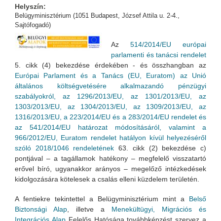
Helyszín:
Belügyminisztérium (1051 Budapest, József Attila u. 2-4.,
Sajtófogadó)
Az
514/2014/EU európai
parlamenti és tanácsi rendelet
5. cikk (4) bekezdése érdekében - és összhangban az
Európai Parlament és a Tanács (EU, Euratom) az Unió
általános költségvetésére alkalmazandó pénzügyi
szabályokról, az 1296/2013/EU, az 1301/2013/EU, az
1303/2013/EU, az 1304/2013/EU, az 1309/2013/EU, az
1316/2013/EU, a 223/2014/EU és a 283/2014/EU rendelet és
az 541/2014/EU határozat módosításáról, valamint a
966/2012/EU, Euratom rendelet hatályon kívül helyezéséről
szóló 2018/1046 rendeletének
63. cikk (2) bekezdése c)
pontjával – a tagállamok hatékony – megfelelő visszatartó
erővel bíró, ugyanakkor arányos – megelőző intézkedések
kidolgozására kötelesek a csalás elleni küzdelem területén.
A fentiekre tekintettel a Belügyminisztérium mint a
Belső
Biztonsági Alap
, illetve a
Menekültügyi, Migrációs és
Integrációs Alap
Felelős Hatósága továbbképzést szervez a