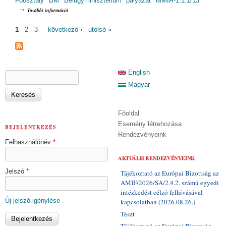
Főosztály
BM
Belügyminisztérium
pályázat
MMIA-1.1.1/13
MMIA-1.1.13/12 - Konzultáció tartalommal kapcsolatosan
További információ
OLDALAK
1
2
3
következő ›
utolsó »
KERESÉS ŰRLAP
English
Keresés
Magyar
Főoldal
Esemény létrehozása
BEJELENTKEZÉS
Rendezvényeink
Felhasználónév
*
AKTUÁLIS RENDEZVÉNYEINK
Jelszó
*
Tájékoztató az Európai Bizottság az
AMIF/2026/SA/2.4.2. számú egyedi
intézkedést célzó felhívásával
Új jelszó igénylése
kapcsolatban (2026.08.26.)
Teszt
Tájékoztató az Európai Bizottság