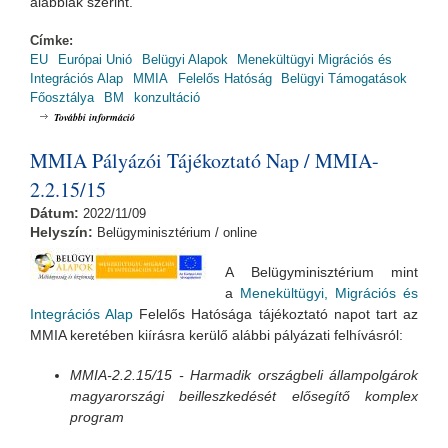
alábbiak szerint.
Címke:
EU
Európai Unió
Belügyi Alapok
Menekültügyi Migrációs és
Integrációs Alap
MMIA
Felelős Hatóság
Belügyi Támogatások
Főosztálya
BM
konzultáció
Meghívó előzetes piaci konzultációra tartalommal kapcsolatosan
További információ
MMIA Pályázói Tájékoztató Nap / MMIA-
2.2.15/15
Dátum:
2022/11/09
Helyszín:
Belügyminisztérium / online
A Belügyminisztérium mint
a
Menekültügyi, Migrációs és
Integrációs Alap
Felelős Hatósága tájékoztató napot tart az
MMIA keretében kiírásra kerülő alábbi pályázati felhívásról:
MMIA-2.2.15/15
- Harmadik országbeli állampolgárok
magyarországi beilleszkedését elősegítő komplex
program