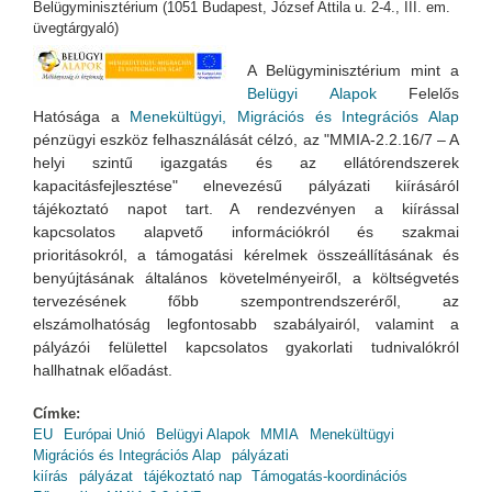
Belügyminisztérium (1051 Budapest, József Attila u. 2-4., III. em.
üvegtárgyaló)
A Belügyminisztérium mint a
Belügyi Alapok
Felelős
Hatósága a
Menekültügyi, Migrációs és Integrációs Alap
pénzügyi eszköz felhas
ználását célzó, az "MMIA-2.2.16/7 – A
helyi szintű igazgatás és az ellátórendszerek
kapacitásfejlesztése" elnevezésű pályázati kiírásáról
tájékoztató napot tart. A rendezvényen a kiírással
kapcsolatos alapvető
információkról és szakmai
prioritásokról, a támogatási kérelmek összeállításának és
benyújtásának általános követelményeiről, a költségvetés
tervezésének főbb szempontrendszeréről, az
elszámolhatóság legfontosabb szabályairól, valamint a
pályázói felülettel kapcsolatos gyakorlati tudnivalókról
hallhatnak előadást.
Címke:
EU
Európai Unió
Belügyi Alapok
MMIA
Menekültügyi
Migrációs és Integrációs Alap
pályázati
kiírás
pályázat
tájékoztató nap
Támogatás-koordinációs