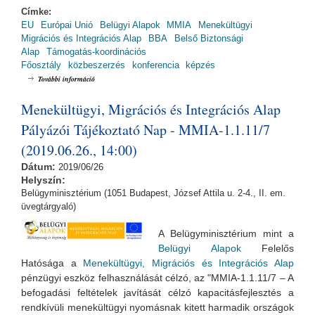
Címke:
EU
Európai Unió
Belügyi Alapok
MMIA
Menekültügyi
Migrációs és Integrációs Alap
BBA
Belső Biztonsági
Alap
Támogatás-koordinációs
Főosztály
közbeszerzés
konferencia
képzés
A Kbt. változásai gyakorlati aspektusból - Iránymutatások az
További információ
audittapasztalatok tükrében tartalommal kapcsolatosan
Menekültügyi, Migrációs és Integrációs Alap
Pályázói Tájékoztató Nap - MMIA-1.1.11/7
(2019.06.26., 14:00)
Dátum:
2019/06/26
Helyszín:
Belügyminisztérium (1051 Budapest, József Attila u. 2-4., II. em.
üvegtárgyaló)
A Belügyminisztérium mint a
Belügyi Alapok
Felelős
Hatósága a
Menekültügyi, Migrációs és Integrációs Alap
pénzügyi eszköz felhas
ználá
sát célzó, az "MMIA-1.1.11/7 – A
befogadási feltételek javítását célzó kapacitásfejlesztés a
rendkívüli menekültügyi nyomásnak kitett harmadik országok