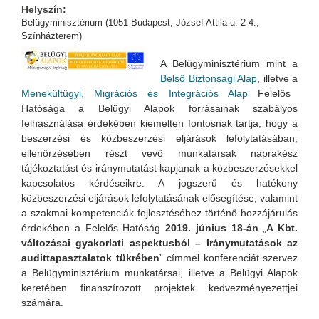
Helyszín:
Belügyminisztérium (1051 Budapest, József Attila u. 2-4.,
Színházterem)
A Belügyminisztérium mint a
Belső Biztonsági Alap
, illetve a
Menekültügyi, Migrációs és Integrációs Alap
Felelős
Hatósága a Belügyi Alapok forrásainak szabályos
felhasználása érdekében kiemelten fontosnak tartja, hogy a
beszerzési és közbeszerzési eljárások lefolytatásában,
ellenőrzésében részt vevő munkatársak naprakész
tájékoztatást és iránymutatást kapjanak a közbeszerzésekkel
kapcsolatos kérdéseikre. A jogszerű és hatékony
közbeszerzési eljárások lefolytatásának elősegítése, valamint
a szakmai kompetenciák fejlesztéséhez történő hozzájárulás
érdekében a Felelős Hatóság
2019. június 18-án
„
A Kbt.
változásai gyakorlati aspektusból – Iránymutatások az
audittapasztalatok tükrében
” címmel konferenciát szervez
a Belügyminisztérium munkatársai, illetve a Belügyi Alapok
keretében finanszírozott projektek kedvezményezettjei
számára.