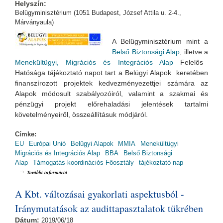
Helyszín:
Belügyminisztérium (1051 Budapest, József Attila u. 2-4.,
Márványaula)
A Belügyminisztérium mint a
Belső Biztonsági Alap
, illetve a
Menekültügyi, Migrációs és Integrációs Alap
Felelős
Hatósága tájékoztató napot tart a Belügyi Alapok keretében
finanszírozott projektek kedvezményezettjei számára az
Alapok módosult szabályozóiról, valamint a szakmai és
pénzügyi projekt előrehaladási jelentések tartalmi
követelményeiről, összeállításuk módjáról.
Címke:
EU
Európai Unió
Belügyi Alapok
MMIA
Menekültügyi
Migrációs és Integrációs Alap
BBA
Belső Biztonsági
Alap
Támogatás-koordinációs Főosztály
tájékoztató nap
Belügyi Alapok Kedvezményezetti Tájékoztató Nap tartalommal
További információ
kapcsolatosan
A Kbt. változásai gyakorlati aspektusból -
Iránymutatások az audittapasztalatok tükrében
Dátum:
2019/06/18