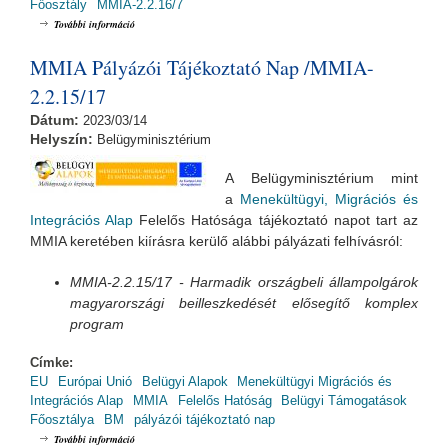
Főosztály
MMIA-2.2.16/7
Menekültügyi, Migrációs és Integrációs Alap Pályázói Tájékoztató Nap -
További információ
MMIA-2.2.16/7 (2019.06.26., 10:00) tartalommal kapcsolatosan
MMIA Pályázói Tájékoztató Nap /MMIA-
2.2.15/17
Dátum:
2023/03/14
Helyszín:
Belügyminisztérium
A Belügyminisztérium mint
a
Menekültügyi, Migrációs és
Integrációs Alap
Felelős Hatósága tájékoztató napot tart az
MMIA keretében kiírásra kerülő alábbi pályázati felhívásról:
MMIA-2.2.15/17
- Harmadik országbeli állampolgárok
magyarországi beilleszkedését elősegítő komplex
program
Címke:
EU
Európai Unió
Belügyi Alapok
Menekültügyi Migrációs és
Integrációs Alap
MMIA
Felelős Hatóság
Belügyi Támogatások
Főosztálya
BM
pályázói tájékoztató nap
MMIA Pályázói Tájékoztató Nap /MMIA-2.2.15/17 tartalommal
További információ