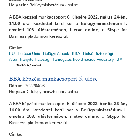
Helyszín:
Belügyminisztérium / online
A BBA képzési munkacsoport 6. ülésére
2022. május 24-én,
14.00 órai
kezdettel
kerül sor
a Belügyminisztérium I.
emeleti 108. üléstermében, illetve online
, a Skype for
Business platformon keresztül.
Címke:
EU
Európai Unió
Belügyi Alapok
BBA
Belső Biztonsági
Alap
Irányító Hatóság
Támogatás-koordinációs Főosztály
BM
BBA képzési munkacsoport 6. ülése tartalommal kapcsolatosan
További információ
BBA képzési munkacsoport 5. ülése
Dátum:
2022/04/26
Helyszín:
Belügyminisztérium / online
A BBA képzési munkacsoport 5. ülésére
2022. április 26-án,
14.00 órai
kezdettel
kerül sor
a Belügyminisztérium I.
emeleti 108. üléstermében, illetve online
, a Skype for
Business platformon keresztül.
Címke: