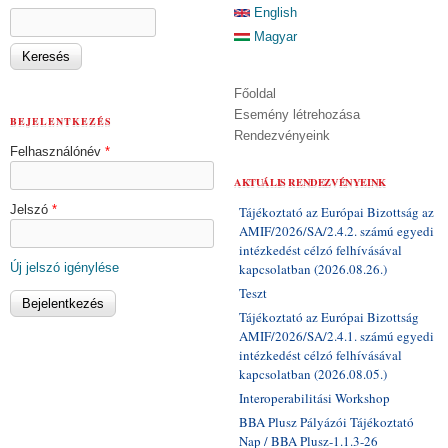
KERESÉS ŰRLAP
English
Keresés
Magyar
Főoldal
Esemény létrehozása
BEJELENTKEZÉS
Rendezvényeink
Felhasználónév
*
AKTUÁLIS RENDEZVÉNYEINK
Jelszó
*
Tájékoztató az Európai Bizottság az
AMIF/2026/SA/2.4.2. számú egyedi
intézkedést célzó felhívásával
Új jelszó igénylése
kapcsolatban (2026.08.26.)
Teszt
Tájékoztató az Európai Bizottság
AMIF/2026/SA/2.4.1. számú egyedi
intézkedést célzó felhívásával
kapcsolatban (2026.08.05.)
Interoperabilitási Workshop
BBA Plusz Pályázói Tájékoztató
Nap / BBA Plusz-1.1.3-26