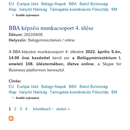
EU
Európai Unió
Belügyi Alapok
BBA
Belső Biztonsági
Alap
Irányító Hatóság
Támogatás-koordinációs Főosztály
BM
BBA képzési munkacsoport 5. ülése tartalommal kapcsolatosan
További információ
BBA képzési munkacsoport 4. ülése
Dátum:
2022/04/05
Helyszín:
Belügyminisztérium / online
A BBA képzési munkacsoport 4. ülésére
2022. április 5-én,
14.00 órai
kezdettel
kerül sor
a Belügyminisztérium I.
emeleti 108. üléstermében, illetve online
, a Skype for
Business platformon keresztül.
Címke:
EU
Európai Unió
Belügyi Alapok
BBA
Belső Biztonsági
Alap
Irányító Hatóság
Támogatás-koordinációs Főosztály
BM
BBA képzési munkacsoport 4. ülése tartalommal kapcsolatosan
További információ
OLDALAK
1
2
3
4
következő ›
utolsó »