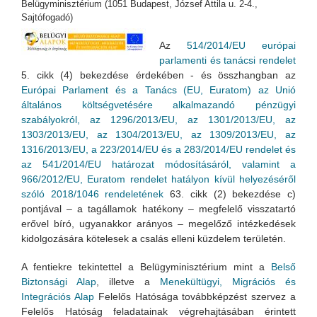
Belügyminisztérium (1051 Budapest, József Attila u. 2-4.,
Sajtófogadó)
Az
514/2014/EU európai
parlamenti és tanácsi rendelet
5. cikk (4) bekezdése érdekében - és összhangban az
Európai Parlament és a Tanács (EU, Euratom) az Unió
általános költségvetésére alkalmazandó pénzügyi
szabályokról, az 1296/2013/EU, az 1301/2013/EU, az
1303/2013/EU, az 1304/2013/EU, az 1309/2013/EU, az
1316/2013/EU, a 223/2014/EU és a 283/2014/EU rendelet és
az 541/2014/EU határozat módosításáról, valamint a
966/2012/EU, Euratom rendelet hatályon kívül helyezéséről
szóló 2018/1046 rendeletének
63. cikk (2) bekezdése c)
pontjával – a tagállamok hatékony – megfelelő visszatartó
erővel bíró, ugyanakkor arányos – megelőző intézkedések
kidolgozására kötelesek a csalás elleni küzdelem területén.
A fentiekre tekintettel a Belügyminisztérium mint a
Belső
Biztonsági Alap
, illetve a
Menekültügyi, Migrációs és
Integrációs Alap
Felelős Hatósága továbbképzést szervez a
Felelős Hatóság feladatainak végrehajtásában érintett