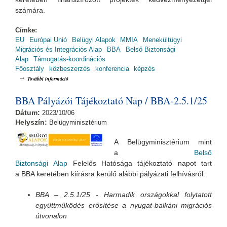
számára.
Címke:
EU
Európai Unió
Belügyi Alapok
MMIA
Menekültügyi
Migrációs és Integrációs Alap
BBA
Belső Biztonsági
Alap
Támogatás-koordinációs
Főosztály
közbeszerzés
konferencia
képzés
A Kbt. változásai gyakorlati aspektusból - Iránymutatások az
További információ
audittapasztalatok tükrében tartalommal kapcsolatosan
BBA Pályázói Tájékoztató Nap / BBA-2.5.1/25
Dátum:
2023/10/06
Helyszín:
Belügyminisztérium
A Belügyminisztérium mint
a
Belső
Biztonsági Alap
Felelős Hatósága tájékoztató napot tart
a BBA keretében kiírásra kerülő alábbi pályázati felhívásról:
BBA – 2.5.1/25 - Harmadik országokkal folytatott
együttműködés erősítése a nyugat-balkáni migrációs
útvonalon