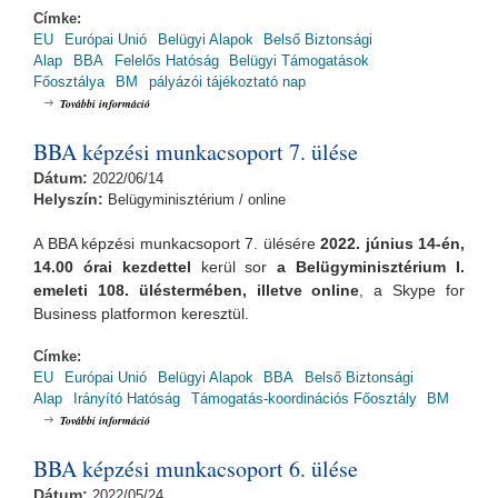
Címke:
EU
Európai Unió
Belügyi Alapok
Belső Biztonsági
Alap
BBA
Felelős Hatóság
Belügyi Támogatások
Főosztálya
BM
pályázói tájékoztató nap
BBA Pályázói Tájékoztató Nap / BBA-2.5.1/25 tartalommal kapcsolatosan
További információ
BBA képzési munkacsoport 7. ülése
Dátum:
2022/06/14
Helyszín:
Belügyminisztérium / online
A BBA képzési munkacsoport 7. ülésére
2022. június 14-én,
14.00 órai
kezdettel
kerül sor
a Belügyminisztérium I.
emeleti 108. üléstermében, illetve online
, a Skype for
Business platformon keresztül.
Címke:
EU
Európai Unió
Belügyi Alapok
BBA
Belső Biztonsági
Alap
Irányító Hatóság
Támogatás-koordinációs Főosztály
BM
BBA képzési munkacsoport 7. ülése tartalommal kapcsolatosan
További információ
BBA képzési munkacsoport 6. ülése
Dátum:
2022/05/24