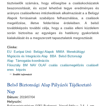
tisztviselők számára, hogy elősegítse a csaláskockázatok
beazonosítását, és ezzel lehetővé tegye eredményes és
arányos csalásellenes intézkedések alkalmazását a a Belügyi
Alapok forrásainak szabályos felhasználása, a csalások
megelőzése, illetve felderítése érdekében. A belső
továbbképzés további célja, hogy a csalás elleni küzdelem
során biztosítsa az egységes és hatékony gyakorlatok
kialakulását és a megszerzett tapasztalatok megosztását.
Címke:
EU
Európai Unió
Belügyi Alapok
MMIA
Menekültügyi
Migrációs és Integrációs Alap
BBA
Belső Biztonsági
Alap
Támogatás-koordinációs
Főosztály
BM
NAV
OLAF
csalás
csalásmegelőzés
csalásell
enes
képzés
Csalásmegelőzés az uniós társfinanszírozással megvalósuló projektek
További információ
végrehajtása során - módszertan és tapasztalatok tartalommal
kapcsolatosan
Belső Biztonsági Alap Pályázói Tájékoztató
Nap
Dátum:
2019/07/04
Helyszín:
Belügyminisztérium (1051 Budapest, József Attila u. 2-4., I. em.