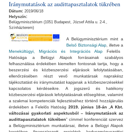
Iránymutatások az audittapasztalatok tükrében
Dátum:
2019/06/18
Helyszín:
Belügyminisztérium (1051 Budapest, József Attila u. 2-4.,
Színházterem)
A Belügyminisztérium mint a
Belső Biztonsági Alap
, illetve a
Menekültügyi, Migrációs és Integrációs Alap
Felelős
Hatósága a Belügyi Alapok forrásainak szabályos
felhasználása érdekében kiemelten fontosnak tartja, hogy a
beszerzési és közbeszerzési eljárások lefolytatásában,
ellenőrzésében részt vevő munkatársak naprakész
tájékoztatást és iránymutatást kapjanak a közbeszerzésekkel
kapcsolatos kérdéseikre. A jogszerű és hatékony
közbeszerzési eljárások lefolytatásának elősegítése, valamint
a szakmai kompetenciák fejlesztéséhez történő hozzájárulás
érdekében a Felelős Hatóság
2019. június 18-án
„
A Kbt.
változásai gyakorlati aspektusból – Iránymutatások az
audittapasztalatok tükrében
” címmel konferenciát szervez
a Belügyminisztérium munkatársai, illetve a Belügyi Alapok
keretében finanszírozott projektek kedvezményezettjei