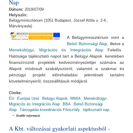
Nap
Dátum:
2019/07/09
Helyszín:
Belügyminisztérium (1051 Budapest, József Attila u. 2-4.,
Márványaula)
A Belügyminisztérium mint a
Belső Biztonsági Alap
, illetve a
Menekültügyi, Migrációs és Integrációs Alap
Felelős
Hatósága tájékoztató napot tart a Belügyi Alapok keretében
finanszírozott projektek kedvezményezettjei számára az
Alapok módosult szabályozóiról, valamint a szakmai és
pénzügyi projekt előrehaladási jelentések tartalmi
követelményeiről, összeállításuk módjáról.
Címke:
EU
Európai Unió
Belügyi Alapok
MMIA
Menekültügyi
Migrációs és Integrációs Alap
BBA
Belső Biztonsági
Alap
Támogatás-koordinációs Főosztály
tájékoztató nap
Belügyi Alapok Kedvezményezetti Tájékoztató Nap tartalommal
További információ
kapcsolatosan
A Kbt. változásai gyakorlati aspektusból -