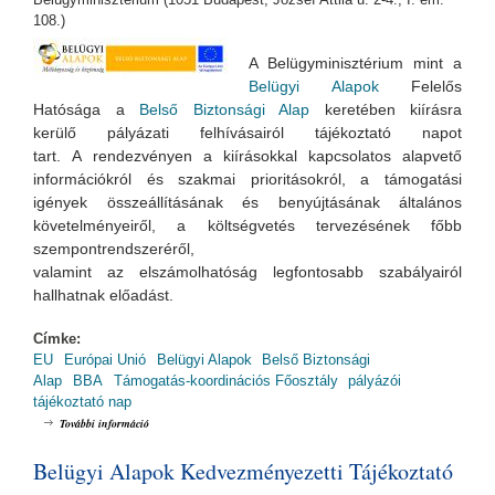
108.)
A Belügyminisztérium mint a
Belügyi Alapok
Felelős
Hatósága a
Belső Biztonsági Alap
keretében
kiírásra
kerülő pályázati felhívásairól
tájékoztató napot
tart. A rendezvényen a kiírásokkal kapcsolatos alapvető
információkról és szakmai prioritásokról, a támogatási
igények összeállításának és benyújtásának általános
követelményeiről, a költségvetés tervezésének főbb
szempontrendszeréről,
valamint az elszámolhatóság legfontosabb szabályairól
hallhatnak előadást.
Címke:
EU
Európai Unió
Belügyi Alapok
Belső Biztonsági
Alap
BBA
Támogatás-koordinációs Főosztály
pályázói
tájékoztató nap
Belső Biztonsági Alap Pályázói Tájékoztató Nap tartalommal
További információ
kapcsolatosan
Belügyi Alapok Kedvezményezetti Tájékoztató