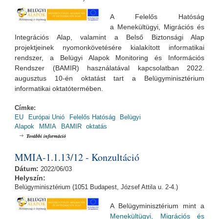
A Felelős Hatóság
a Menekültügyi, Migrációs és
Integrációs Alap, valamint a Belső Biztonsági Alap
projektjeinek nyomonkövetésére kialakított informatikai
rendszer, a Belügyi Alapok Monitoring és Információs
Rendszer (BAMIR) használatával kapcsolatban 2022.
augusztus 10-én oktatást tart a Belügyminisztérium
informatikai oktatótermében.
Címke:
EU
Európai Unió
Felelős Hatóság
Belügyi
Alapok
MMIA
BAMIR
oktatás
Belügyi Alapok Monitoring és Információs Rendszer (BAMIR) - Oktatás
További információ
(2022.08.10.) tartalommal kapcsolatosan
MMIA-1.1.13/12 - Konzultáció
Dátum:
2022/06/03
Helyszín:
Belügyminisztérium (1051 Budapest, József Attila u. 2-4.)
A Belügyminisztérium mint a
Menekültügyi, Migrációs és