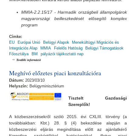
MMIA-2.2.15/17
- Harmadik országbeli állampolgárok
magyarországi beilleszkedését elősegítő komplex
program
Címke:
EU
Európai Unió
Belügyi Alapok
Menekültügyi Migrációs és
Integrációs Alap
MMIA
Felelős Hatóság
Belügyi Támogatások
Főosztálya
BM
pályázói tájékoztató nap
MMIA Pályázói Tájékoztató Nap /MMIA-2.2.15/17 tartalommal
További információ
kapcsolatosan
Meghívó előzetes piaci konzultációra
Dátum:
2023/03/10
Helyszín:
Belügyminisztérium
Tiszte
lt Gazdasági
Szereplők!
A közbeszerzésekről szóló 2015. évi CXLIII. törvény (a
továbbiakban: Kbt.) 28. § (4) bekezdése alapján a
közbeszerzési eljárás megindítása előtt az ajánlatkérő
független szakértőkkel, hatóságokkal, illetve piaci