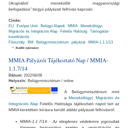
Ukrajnából menekülők magyarországi
befogadása"
tárgyú pályázati felhívás kapcsán.
Címke:
EU
Európai Unió
Belügyi Alapok
MMIA
Menekültügyi
Migrációs és Integrációs Alap
Felelős Hatóság
Támogatás-
koordinációs
Főosztály
BM
Belügyminisztérium
pályázat
MMIA-1.1.1/13
MMIA-1.1.1/13 - Konzultáció tartalommal kapcsolatosan
További információ
MMIA Pályázói Tájékoztató Nap / MMIA-
1.1.7/14
Dátum:
2022/06/08
Helyszín:
Belügyminisztérium / online
A Belügyminisztérium mint
a
Menekültügyi, Migrációs és
Integrációs Alap
Felelős Hatósága tájékoztató napot tart az
MMIA keretében kiírásra kerülő alábbi pályázati felhívásról:
MMIA-1.1.7/14 - Az ideiglenes védelemre jogosultak
tömeges beáramlása esetén a regisztrációs és