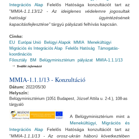
Integrációs Alap
Felelős Hatósága konzultációt tart az
"
MMIA-1.1.13/12 - Az ideiglenes védelemre jogosultak
hatósági ügyintézésének
kapacitásfejlesztése"
tárgyú pályázati felhívás kapcsán.
Címke:
EU
Európai Unió
Belügyi Alapok
MMIA
Menekültügyi
Migrációs és Integrációs Alap
Felelős Hatóság
Támogatás-
koordinációs
Főosztály
BM
Belügyminisztérium
pályázat
MMIA-1.1.1/13
MMIA-1.1.13/12 - Konzultáció tartalommal kapcsolatosan
További információ
MMIA-1.1.1/13 - Konzultáció
Dátum:
2022/05/30
Helyszín:
Belügyminisztérium (1051 Budapest, József Attila u. 2-4.), 108-as
tárgyaló
A Belügyminisztérium mint a
Menekültügyi, Migrációs és
Integrációs Alap
Felelős Hatósága konzultációt tart az
"
MMIA-1.1.1/13 - Az orosz-ukrán háború következtében