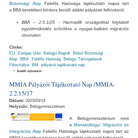
Biztonsági Alap
Felelős Hatósága tájékoztató napot tart
a BBA keretében kiírásra kerülő alábbi pályázati felhívásról:
BBA – 2.5.1/25 - Harmadik országokkal folytatott
együttműködés erősítése a nyugat-balkáni migrációs
útvonalon
Címke:
EU
Európai Unió
Belügyi Alapok
Belső Biztonsági
Alap
BBA
Felelős Hatóság
Belügyi Támogatások
Főosztálya
BM
pályázói tájékoztató nap
BBA Pályázói Tájékoztató Nap / BBA-2.5.1/25 tartalommal kapcsolatosan
További információ
MMIA Pályázói Tájékoztató Nap /MMIA-
2.2.15/17
Dátum:
2023/03/14
Helyszín:
Belügyminisztérium
A Belügyminisztérium mint
a
Menekültügyi, Migrációs és
Integrációs Alap
Felelős Hatósága tájékoztató napot tart az
MMIA keretében kiírásra kerülő alábbi pályázati felhívásról: