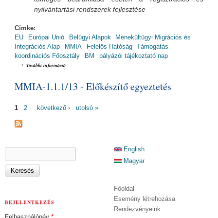
nyilvántartási rendszerek fejlesztése
Címke:
EU
Európai Unió
Belügyi Alapok
Menekültügyi Migrációs és
Integrációs Alap
MMIA
Felelős Hatóság
Támogatás-
koordinációs Főosztály
BM
pályázói tájékoztató nap
MMIA Pályázói Tájékoztató Nap / MMIA-1.1.7/14 tartalommal
További információ
kapcsolatosan
MMIA-1.1.1/13 - Előkészítő egyeztetés
OLDALAK
1
2
következő ›
utolsó »
KERESÉS ŰRLAP
English
Keresés
Magyar
Főoldal
Esemény létrehozása
BEJELENTKEZÉS
Rendezvényeink
Felhasználónév
*