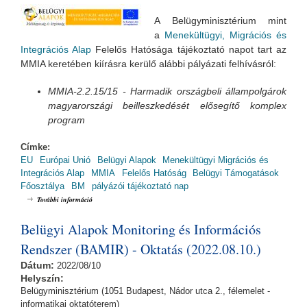
A Belügyminisztérium mint
a
Menekültügyi, Migrációs és
Integrációs Alap
Felelős Hatósága tájékoztató napot tart az
MMIA keretében kiírásra kerülő alábbi pályázati felhívásról:
MMIA-2.2.15/15
- Harmadik országbeli állampolgárok
magyarországi beilleszkedését elősegítő komplex
program
Címke:
EU
Európai Unió
Belügyi Alapok
Menekültügyi Migrációs és
Integrációs Alap
MMIA
Felelős Hatóság
Belügyi Támogatások
Főosztálya
BM
pályázói tájékoztató nap
MMIA Pályázói Tájékoztató Nap / MMIA-2.2.15/15 tartalommal
További információ
kapcsolatosan
Belügyi Alapok Monitoring és Információs
Rendszer (BAMIR) - Oktatás (2022.08.10.)
Dátum:
2022/08/10
Helyszín:
Belügyminisztérium (1051 Budapest, Nádor utca 2., félemelet -
informatikai oktatóterem)