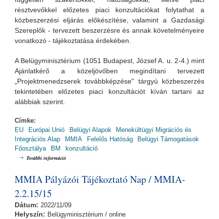
résztvevőkkel előzetes piaci konzultációkat folytathat a
közbeszerzési eljárás előkészítése, valamint a Gazdasági
Szereplők - tervezett beszerzésre és annak követelményeire
vonatkozó - tájékoztatása érdekében.
A Belügyminisztérium (1051 Budapest, József A. u. 2-4.) mint
Ajánlatkérő a közeljövőben megindítani tervezett
„Projektmenedzserek továbbképzése" tárgyú közbeszerzés
tekintetében előzetes piaci konzultációt kíván tartani az
alábbiak szerint.
Címke:
EU
Európai Unió
Belügyi Alapok
Menekültügyi Migrációs és
Integrációs Alap
MMIA
Felelős Hatóság
Belügyi Támogatások
Főosztálya
BM
konzultáció
Meghívó előzetes piaci konzultációra tartalommal kapcsolatosan
További információ
MMIA Pályázói Tájékoztató Nap / MMIA-
2.2.15/15
Dátum:
2022/11/09
Helyszín:
Belügyminisztérium / online