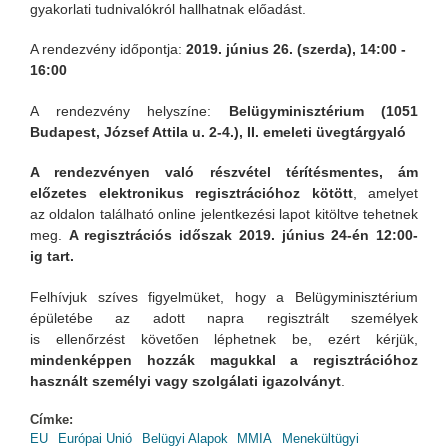
gyakorlati tudnivalókról hallhatnak előadást.
A rendezvény időpontja:
2019. június 26. (szerda), 14:00 -
16:00
A rendezvény helyszíne:
Belügyminisztérium (1051
Budapest, József Attila u. 2-4.), II. emeleti üvegtárgyaló
A rendezvényen való részvétel térítésmentes,
ám
előzetes elektronikus regisztrációhoz kötött
, amelyet
az oldalon található online jelentkezési lapot kitöltve tehetnek
meg.
A regisztrációs időszak 2019. június 24-én 12:00-
ig tart.
Felhívjuk szíves figyelmüket, hogy a Belügyminisztérium
épületébe az adott napra regisztrált személyek
is ellenőrzést követően léphetnek be, ezért kérjük,
mindenképpen hozzák magukkal a regisztrációhoz
használt személyi vagy szolgálati igazolványt
.
Címke:
EU
Európai Unió
Belügyi Alapok
MMIA
Menekültügyi