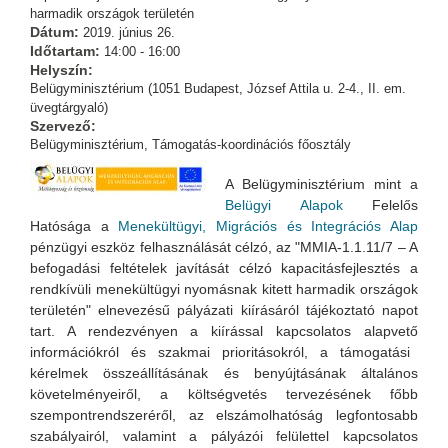
harmadik országok területén
Dátum:
2019. június 26.
Időtartam:
14:00 - 16:00
Helyszín:
Belügyminisztérium (1051 Budapest, József Attila u. 2-4., II. em.
üvegtárgyaló)
Szervező:
Belügyminisztérium, Támogatás-koordinációs főosztály
A Belügyminisztérium mint a
Belügyi Alapok
Felelős
Hatósága a
Menekültügyi, Migrációs és Integrációs Alap
pénzügyi eszköz felhas
ználá
sát célzó, az "MMIA-1.1.11/7 – A
befogadási feltételek javítását célzó kapacitásfejlesztés a
rendkívüli menekültügyi nyomásnak kitett harmadik országok
területén" elnevezésű pályázati kiírásá
ról tájékoztató napot
tart. A rendezvényen a kiírással kapcsolatos alapvető
információkról és szakmai prioritásokról, a támogatási
kérelmek összeállításának és benyújtásának általános
követelményeiről, a költségvetés tervezésének főbb
szempontrendszeréről, az elszámolhatóság legfontosabb
szabályairól, valamint a pályázói felülettel kapcsolatos