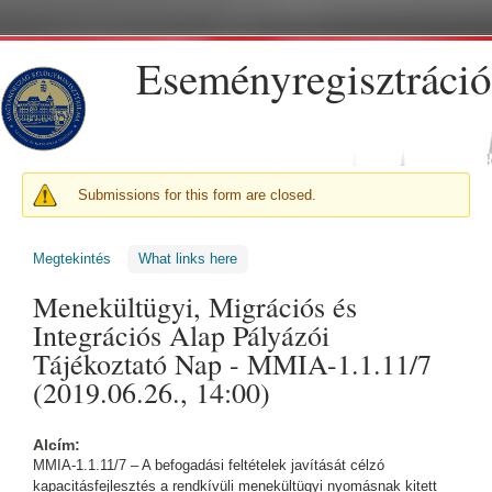
Ugrás a tartalomra
Eseményregisztráció
FIGYELMEZTETŐ ÜZENET
Submissions for this form are closed.
Megtekintés
(aktív fül)
What links here
Menekültügyi, Migrációs és
Integrációs Alap Pályázói
Tájékoztató Nap - MMIA-1.1.11/7
(2019.06.26., 14:00)
Alcím:
MMIA-1.1.11/7 – A befogadási feltételek javítását célzó
kapacitásfejlesztés a rendkívüli menekültügyi nyomásnak kitett