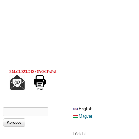
E-MAIL KÜLDÉS / NYOMTATÁS
KERESÉS ŰRLAP
English
Keresés
Magyar
Főoldal