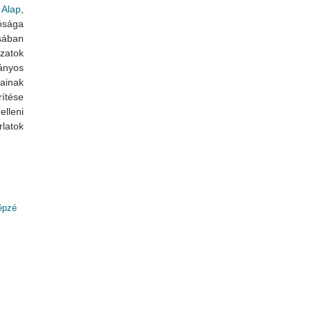
 Alap
,
ósága
sában
zatok
ányos
sainak
ítése
lleni
latok
épzé
sa során - módszertan és tapasztalatok