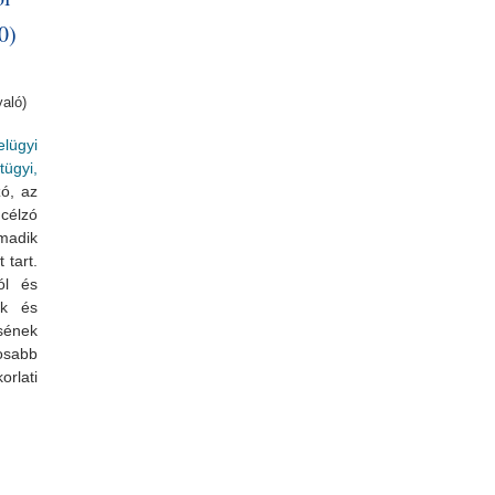
0)
yaló)
elügyi
tügyi,
zó, az
célzó
rmadik
 tart.
ól és
ak és
ésének
osabb
rlati