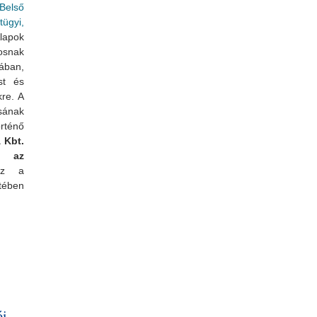
Belső
ügyi,
lapok
osnak
sában,
st és
kre. A
sának
rténő
 Kbt.
k az
vez a
tében
k tükrében
ói