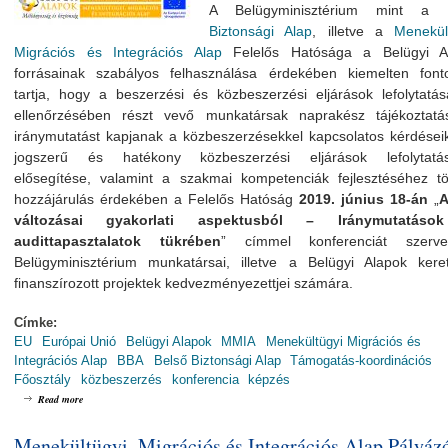
A Belügyminisztérium mint a
Biztonsági Alap
, illetve a
Menekült
Migrációs és Integrációs Alap
Felelős Hatósága a Belügyi A
forrásainak szabályos felhasználása érdekében kiemelten font
tartja, hogy a beszerzési és közbeszerzési eljárások lefolytatá
ellenőrzésében részt vevő munkatársak naprakész tájékoztatá
iránymutatást kapjanak a közbeszerzésekkel kapcsolatos kérdései
jogszerű és hatékony közbeszerzési eljárások lefolytatá
elősegítése, valamint a szakmai kompetenciák fejlesztéséhez tö
hozzájárulás érdekében a Felelős Hatóság
2019. június 18-án
„
A
változásai gyakorlati aspektusból – Iránymutatáso
audittapasztalatok tükrében
” címmel konferenciát szer
Belügyminisztérium munkatársai, illetve a Belügyi Alapok kere
finanszírozott projektek kedvezményezettjei számára.
Címke:
EU
Európai Unió
Belügyi Alapok
MMIA
Menekültügyi Migrációs és
Integrációs Alap
BBA
Belső Biztonsági Alap
Támogatás-koordinációs
Főosztály
közbeszerzés
konferencia
képzés
about A Kbt. változásai gyakorlati aspektusból - Iránymutatások az audittapasztalato
Read more
Menekültügyi, Migrációs és Integrációs Alap Pályáz