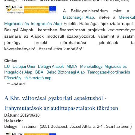
A Belügyminisztérium mint a
Biztonsági Alap
, illetve a
Menekült
Migrációs és Integrációs Alap
Felelős Hatósága tájékoztató napot 
Belügyi Alapok keretében finanszírozott projektek kedvezményeze
számára az Alapok módosult szabályozóiról, valamint a szakm
pénzügyi projekt előrehaladási jelentések tart
követelményeiről, összeállításuk módjáról.
Címke:
EU
Európai Unió
Belügyi Alapok
MMIA
Menekültügyi Migrációs és
Integrációs Alap
BBA
Belső Biztonsági Alap
Támogatás-koordinációs
Főosztály
tájékoztató nap
about Belügyi Alapok Kedvezményezetti Tájékoztató Nap
Read more
A Kbt. változásai gyakorlati aspektusból -
Iránymutatások az audittapasztalatok tükrében
Dátum:
2019/06/18
Helyszín:
Belügyminisztérium (1051 Budapest, József Attila u. 2-4., Színházterem)