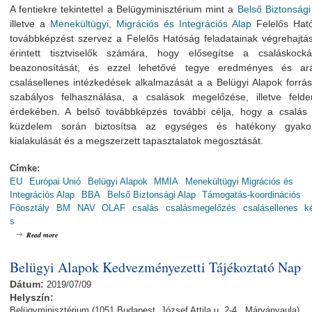
A fentiekre tekintettel a Belügyminisztérium mint a
Belső Biztonsági
illetve a
Menekültügyi, Migrációs és Integrációs Alap
Felelős Hat
továbbképzést szervez a Felelős Hatóság feladatainak végrehajtá
érintett tisztviselők számára, hogy elősegítse a csaláskocká
beazonosítását, és ezzel lehetővé tegye eredményes és ar
csalásellenes intézkedések alkalmazását a a Belügyi Alapok forrá
szabályos felhasználása, a csalások megelőzése, illetve felder
érdekében. A belső továbbképzés további célja, hogy a csalás e
küzdelem során biztosítsa az egységes és hatékony gyakor
kialakulását és a megszerzett tapasztalatok megosztását.
Címke:
EU
Európai Unió
Belügyi Alapok
MMIA
Menekültügyi Migrációs és
Integrációs Alap
BBA
Belső Biztonsági Alap
Támogatás-koordinációs
Főosztály
BM
NAV
OLAF
csalás
csalásmegelőzés
csalásellenes
k
s
about Csalásmegelőzés az uniós társfinanszírozással megvalósuló projektek végrehajtá
Read more
Belügyi Alapok Kedvezményezetti Tájékoztató Nap
Dátum:
2019/07/09
Helyszín:
Belügyminisztérium (1051 Budapest, József Attila u. 2-4., Márványaula)