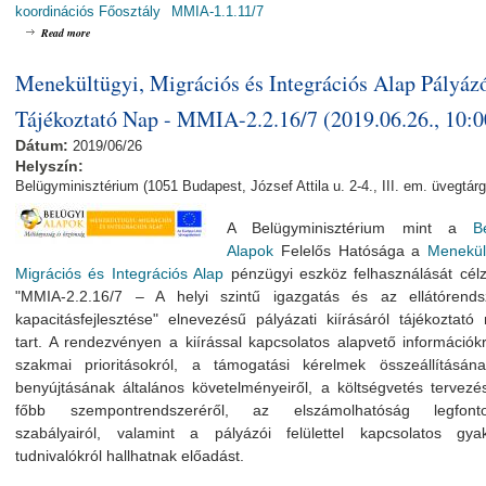
koordinációs Főosztály
MMIA-1.1.11/7
about Menekültügyi, Migrációs és Integrációs Alap Pályázói Tájékoztató Nap - MMIA-1
Read more
Menekültügyi, Migrációs és Integrációs Alap Pályáz
Tájékoztató Nap - MMIA-2.2.16/7 (2019.06.26., 10:0
Dátum:
2019/06/26
Helyszín:
Belügyminisztérium (1051 Budapest, József Attila u. 2-4., III. em. üvegtárg
A Belügyminisztérium mint a
B
Alapok
Felelős Hatósága a
Menekül
Migrációs és Integrációs Alap
pénzügyi eszköz felhas
ználását cél
"MMIA-2.2.16/7 – A helyi szintű igazgatás és az ellátórends
kapacitásfejlesztése" elnevezésű pályázati kiírásáról tájékoztató
tart. A rendezvényen a kiírással kapcsolatos alapvető
információkr
szakmai prioritásokról, a támogatási kérelmek összeállításán
benyújtásának általános követelményeiről, a költségvetés tervez
főbb szempontrendszeréről, az elszámolhatóság legfont
szabályairól, valamint a pályázói felülettel kapcsolatos gyako
tudnivalókról hallhatnak előadást.