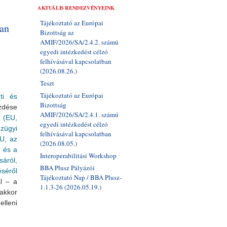
AKTUÁLIS RENDEZVÉNYEINK
Tájékoztató az Európai
tan
Bizottság az
AMIF/2026/SA/2.4.2. számú
egyedi intézkedést célzó
felhívásával kapcsolatban
(2026.08.26.)
Teszt
Tájékoztató az Európai
ti és
Bizottság
zdése
AMIF/2026/SA/2.4.1. számú
 (EU,
egyedi intézkedést célzó
zügyi
felhívásával kapcsolatban
U, az
(2026.08.05.)
 és a
Interoperabilitási Workshop
áról,
BBA Plusz Pályázói
séről
Tájékoztató Nap / BBA Plusz-
l – a
1.1.3-26 (2026.05.19.)
akkor
elleni