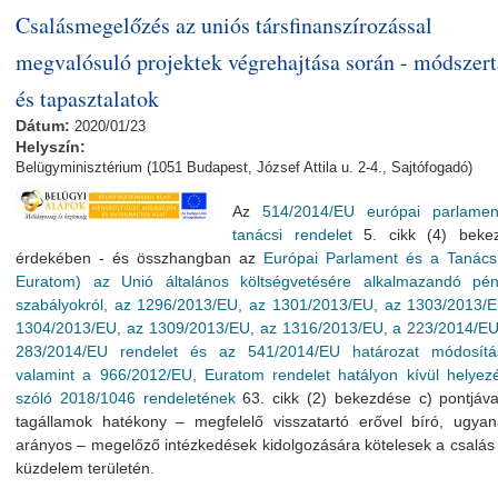
Csalásmegelőzés az uniós társfinanszírozással
megvalósuló projektek végrehajtása során - módszer
és tapasztalatok
Dátum:
2020/01/23
Helyszín:
Belügyminisztérium (1051 Budapest, József Attila u. 2-4., Sajtófogadó)
Az
514/2014/EU európai parlamen
tanácsi rendelet
5. cikk (4) beke
érdekében - és összhangban az
Európai Parlament és a Tanács
Euratom) az Unió általános költségvetésére alkalmazandó pén
szabályokról, az 1296/2013/EU, az 1301/2013/EU, az 1303/2013/E
1304/2013/EU, az 1309/2013/EU, az 1316/2013/EU, a 223/2014/EU
283/2014/EU rendelet és az 541/2014/EU határozat módosítás
valamint a 966/2012/EU, Euratom rendelet hatályon kívül helyezé
szóló 2018/1046 rendeletének
63. cikk (2) bekezdése c) pontjáva
tagállamok hatékony – megfelelő visszatartó erővel bíró, ugyan
arányos – megelőző intézkedések kidolgozására kötelesek a csalás 
küzdelem területén.