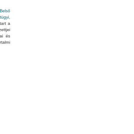
Belső
ügyi,
tart a
ttjei
ai és
almi