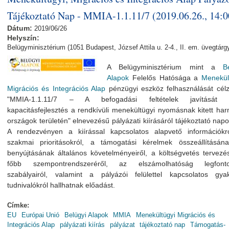
Tájékoztató Nap - MMIA-1.1.11/7 (2019.06.26., 14:0
Dátum:
2019/06/26
Helyszín:
Belügyminisztérium (1051 Budapest, József Attila u. 2-4., II. em. üvegtárg
A Belügyminisztérium mint a
B
Alapok
Felelős Hatósága a
Menekül
Migrációs és Integrációs Alap
pénzügyi eszköz felhas
ználá
sát cél
"MMIA-1.1.11/7 – A befogadási feltételek javítását 
kapacitásfejlesztés a rendkívüli menekültügyi nyomásnak kitett ha
országok területén" elnevezésű pályázati kiírásá
ról tájékoztató napot
A rendezvényen a kiírással kapcsolatos alapvető
információkr
szakmai prioritásokról, a támogatási kérelmek összeállításán
benyújtásának általános követelményeiről, a költségvetés tervez
főbb szempontrendszeréről, az elszámolhatóság legfont
szabályairól, valamint a pályázói felülettel kapcsolatos gyako
tudnivalókról hallhatnak előadást.
Címke:
EU
Európai Unió
Belügyi Alapok
MMIA
Menekültügyi Migrációs és
Integrációs Alap
pályázati kiírás
pályázat
tájékoztató nap
Támogatás-