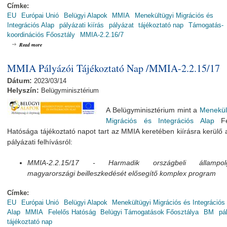
Címke:
EU
Európai Unió
Belügyi Alapok
MMIA
Menekültügyi Migrációs és
Integrációs Alap
pályázati kiírás
pályázat
tájékoztató nap
Támogatás-
koordinációs Főosztály
MMIA-2.2.16/7
about Menekültügyi, Migrációs és Integrációs Alap Pályázói Tájékoztató Nap - MMIA-2
Read more
MMIA Pályázói Tájékoztató Nap /MMIA-2.2.15/17
Dátum:
2023/03/14
Helyszín:
Belügyminisztérium
A Belügyminisztérium mint a
Menekül
Migrációs és Integrációs Alap
Fel
Hatósága tájékoztató napot tart az MMIA keretében kiírásra kerülő 
pályázati felhívásról:
MMIA-2.2.15/17
- Harmadik országbeli állampolg
magyarországi beilleszkedését elősegítő komplex program
Címke:
EU
Európai Unió
Belügyi Alapok
Menekültügyi Migrációs és Integrációs
Alap
MMIA
Felelős Hatóság
Belügyi Támogatások Főosztálya
BM
pá
tájékoztató nap