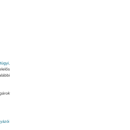
.2.16/7 (2019.06.26., 10:00)
tügyi,
elős
alábbi
árok
lyázói