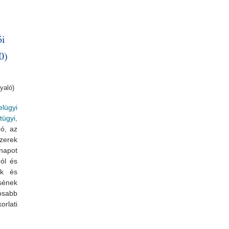
.1.11/7 (2019.06.26., 14:00)
ói
0)
yaló)
elügyi
tügyi,
zó, az
zerek
 napot
ól és
ak és
ésének
osabb
rlati