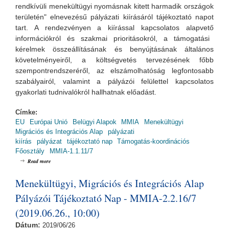
rendkívüli menekültügyi nyomásnak kitett harmadik országok
területén" elnevezésű pályázati kiírásá
ról tájékoztató napot
tart. A rendezvényen a kiírással kapcsolatos alapvető
információkról és szakmai prioritásokról, a támogatási
kérelmek összeállításának és benyújtásának általános
követelményeiről, a költségvetés tervezésének főbb
szempontrendszeréről, az elszámolhatóság legfontosabb
szabályairól, valamint a pályázói felülettel kapcsolatos
gyakorlati tudnivalókról hallhatnak előadást.
Címke:
EU
Európai Unió
Belügyi Alapok
MMIA
Menekültügyi
Migrációs és Integrációs Alap
pályázati
kiírás
pályázat
tájékoztató nap
Támogatás-koordinációs
Főosztály
MMIA-1.1.11/7
about Menekültügyi, Migrációs és Integrációs Alap Pályázói Tájékoztató Nap -
Read more
MMIA-1.1.11/7 (2019.06.26., 14:00)
Menekültügyi, Migrációs és Integrációs Alap
Pályázói Tájékoztató Nap - MMIA-2.2.16/7
(2019.06.26., 10:00)
Dátum:
2019/06/26