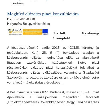
about MMIA Pályázói Tájékoztató Nap /MMIA-2.2.15/17
Read more
Meghívó előzetes piaci konzultációra
Dátum:
2023/03/10
Helyszín:
Belügyminisztérium
Tiszte
lt Gazdasági
Szereplők!
A közbeszerzésekről szóló 2015. évi CXLIII. törvény (a
továbbiakban: Kbt.) 28. § (4) bekezdése alapján a
közbeszerzési eljárás megindítása előtt az ajánlatkérő
független szakértőkkel, hatóságokkal, illetve piaci
résztvevőkkel előzetes piaci konzultációkat folytathat a
közbeszerzési eljárás előkészítése, valamint a Gazdasági
Szereplők - tervezett beszerzésre és annak követelményeire
vonatkozó - tájékoztatása érdekében.
A Belügyminisztérium (1051 Budapest, József A. u. 2-4.) mint
Ajánlatkérő a közeljövőben megindítani tervezett
„Projektmenedzserek továbbképzése" tárgyú közbeszerzés