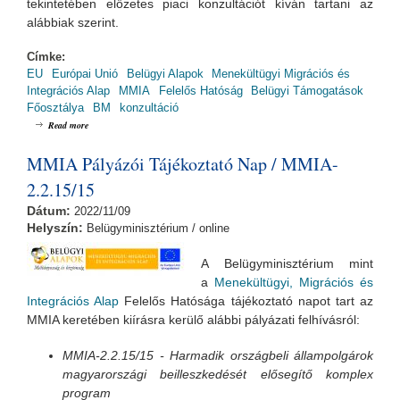
tekintetében előzetes piaci konzultációt kíván tartani az
alábbiak szerint.
Címke:
EU
Európai Unió
Belügyi Alapok
Menekültügyi Migrációs és
Integrációs Alap
MMIA
Felelős Hatóság
Belügyi Támogatások
Főosztálya
BM
konzultáció
about Meghívó előzetes piaci konzultációra
Read more
MMIA Pályázói Tájékoztató Nap / MMIA-
2.2.15/15
Dátum:
2022/11/09
Helyszín:
Belügyminisztérium / online
A Belügyminisztérium mint
a
Menekültügyi, Migrációs és
Integrációs Alap
Felelős Hatósága tájékoztató napot tart az
MMIA keretében kiírásra kerülő alábbi pályázati felhívásról:
MMIA-2.2.15/15
- Harmadik országbeli állampolgárok
magyarországi beilleszkedését elősegítő komplex
program