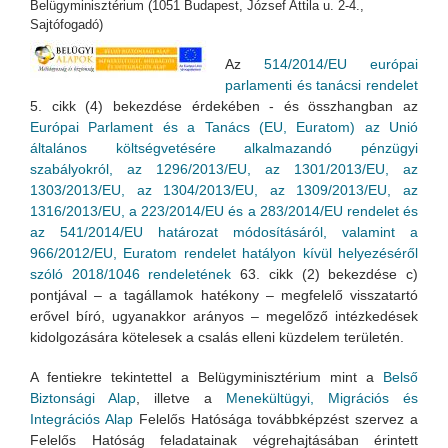
Belügyminisztérium (1051 Budapest, József Attila u. 2-4.,
Sajtófogadó)
Az
514/2014/EU európai
parlamenti és tanácsi rendelet
5. cikk (4) bekezdése érdekében - és összhangban az
Európai Parlament és a Tanács (EU, Euratom) az Unió
általános költségvetésére alkalmazandó pénzügyi
szabályokról, az 1296/2013/EU, az 1301/2013/EU, az
1303/2013/EU, az 1304/2013/EU, az 1309/2013/EU, az
1316/2013/EU, a 223/2014/EU és a 283/2014/EU rendelet és
az 541/2014/EU határozat módosításáról, valamint a
966/2012/EU, Euratom rendelet hatályon kívül helyezéséről
szóló 2018/1046 rendeletének
63. cikk (2) bekezdése c)
pontjával – a tagállamok hatékony – megfelelő visszatartó
erővel bíró, ugyanakkor arányos – megelőző intézkedések
kidolgozására kötelesek a csalás elleni küzdelem területén.
A fentiekre tekintettel a Belügyminisztérium mint a
Belső
Biztonsági Alap
, illetve a
Menekültügyi, Migrációs és
Integrációs Alap
Felelős Hatósága továbbképzést szervez a
Felelős Hatóság feladatainak végrehajtásában érintett