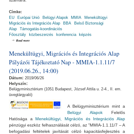
számára.
Címke:
EU
Európai Unió
Belügyi Alapok
MMIA
Menekültügyi
Migrációs és Integrációs Alap
BBA
Belső Biztonsági
Alap
Támogatás-koordinációs
Főosztály
közbeszerzés
konferencia
képzés
about A Kbt. változásai gyakorlati aspektusból - Iránymutatások az
Read more
audittapasztalatok tükrében
Menekültügyi, Migrációs és Integrációs Alap
Pályázói Tájékoztató Nap - MMIA-1.1.11/7
(2019.06.26., 14:00)
Dátum:
2019/06/26
Helyszín:
Belügyminisztérium (1051 Budapest, József Attila u. 2-4., II. em.
üvegtárgyaló)
A Belügyminisztérium mint a
Belügyi Alapok
Felelős
Hatósága a
Menekültügyi, Migrációs és Integrációs Alap
pénzügyi eszköz felhas
ználá
sát célzó, az "MMIA-1.1.11/7 – A
befogadási feltételek javítását célzó kapacitásfejlesztés a