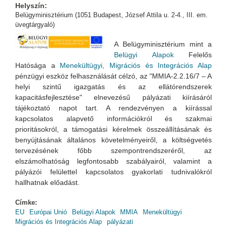
Helyszín:
Belügyminisztérium (1051 Budapest, József Attila u. 2-4., III. em.
üvegtárgyaló)
A Belügyminisztérium mint a
Belügyi Alapok
Felelős
Hatósága a
Menekültügyi, Migrációs és Integrációs Alap
pénzügyi eszköz felhas
ználását célzó, az "MMIA-2.2.16/7 – A
helyi szintű igazgatás és az ellátórendszerek
kapacitásfejlesztése" elnevezésű pályázati kiírásáról
tájékoztató napot tart. A rendezvényen a kiírással
kapcsolatos alapvető
információkról és szakmai
prioritásokról, a támogatási kérelmek összeállításának és
benyújtásának általános követelményeiről, a költségvetés
tervezésének főbb szempontrendszeréről, az
elszámolhatóság legfontosabb szabályairól, valamint a
pályázói felülettel kapcsolatos gyakorlati tudnivalókról
hallhatnak előadást.
Címke:
EU
Európai Unió
Belügyi Alapok
MMIA
Menekültügyi
Migrációs és Integrációs Alap
pályázati