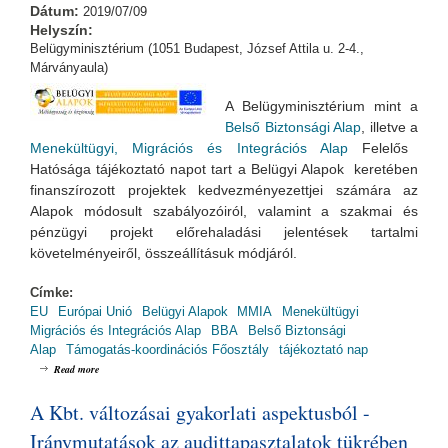
Dátum:
2019/07/09
Helyszín:
Belügyminisztérium (1051 Budapest, József Attila u. 2-4.,
Márványaula)
A Belügyminisztérium mint a
Belső Biztonsági Alap
, illetve a
Menekültügyi, Migrációs és Integrációs Alap
Felelős
Hatósága tájékoztató napot tart a Belügyi Alapok keretében
finanszírozott projektek kedvezményezettjei számára az
Alapok módosult szabályozóiról, valamint a szakmai és
pénzügyi projekt előrehaladási jelentések tartalmi
követelményeiről, összeállításuk módjáról.
Címke:
EU
Európai Unió
Belügyi Alapok
MMIA
Menekültügyi
Migrációs és Integrációs Alap
BBA
Belső Biztonsági
Alap
Támogatás-koordinációs Főosztály
tájékoztató nap
about Belügyi Alapok Kedvezményezetti Tájékoztató Nap
Read more
A Kbt. változásai gyakorlati aspektusból -
Iránymutatások az audittapasztalatok tükrében