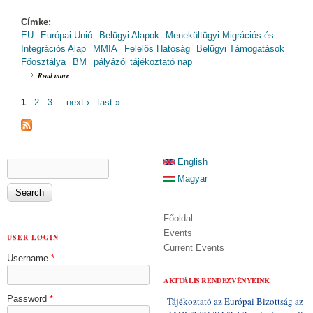
Címke:
EU
Európai Unió
Belügyi Alapok
Menekültügyi Migrációs és
Integrációs Alap
MMIA
Felelős Hatóság
Belügyi Támogatások
Főosztálya
BM
pályázói tájékoztató nap
about MMIA Pályázói Tájékoztató Nap / MMIA-2.2.15/15
Read more
PAGES
1
2
3
next ›
last »
SEARCH FORM
English
Search
Magyar
Főoldal
Events
USER LOGIN
Current Events
Username
*
AKTUÁLIS RENDEZVÉNYEINK
Password
*
Tájékoztató az Európai Bizottság az