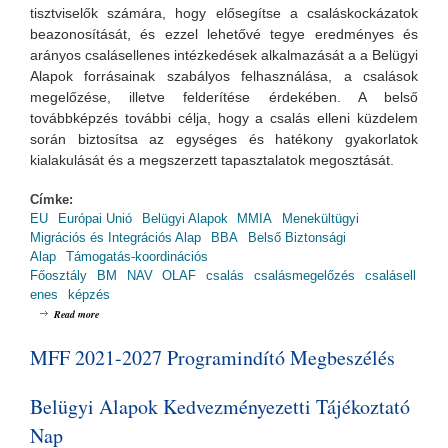
tisztviselők számára, hogy elősegítse a csaláskockázatok
beazonosítását, és ezzel lehetővé tegye eredményes és
arányos csalásellenes intézkedések alkalmazását a a Belügyi
Alapok forrásainak szabályos felhasználása, a csalások
megelőzése, illetve felderítése érdekében. A belső
továbbképzés további célja, hogy a csalás elleni küzdelem
során biztosítsa az egységes és hatékony gyakorlatok
kialakulását és a megszerzett tapasztalatok megosztását.
Címke:
EU
Európai Unió
Belügyi Alapok
MMIA
Menekültügyi
Migrációs és Integrációs Alap
BBA
Belső Biztonsági
Alap
Támogatás-koordinációs
Főosztály
BM
NAV
OLAF
csalás
csalásmegelőzés
csalásell
enes
képzés
about Csalásmegelőzés az uniós társfinanszírozással megvalósuló projektek
Read more
végrehajtása során - módszertan és tapasztalatok
MFF 2021-2027 Programindító Megbeszélés
Belügyi Alapok Kedvezményezetti Tájékoztató
Nap