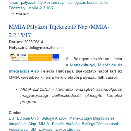
kiírás
pályázat
tájékoztató nap
Támogatás-koordinációs
Főosztály
MMIA-2.2.16/7
about Menekültügyi, Migrációs és Integrációs Alap Pályázói Tájékoztató Nap -
Read more
MMIA-2.2.16/7 (2019.06.26., 10:00)
MMIA Pályázói Tájékoztató Nap /MMIA-
2.2.15/17
Dátum:
2023/03/14
Helyszín:
Belügyminisztérium
A Belügyminisztérium mint
a
Menekültügyi, Migrációs és
Integrációs Alap
Felelős Hatósága tájékoztató napot tart az
MMIA keretében kiírásra kerülő alábbi pályázati felhívásról:
MMIA-2.2.15/17
- Harmadik országbeli állampolgárok
magyarországi beilleszkedését elősegítő komplex
program
Címke:
EU
Európai Unió
Belügyi Alapok
Menekültügyi Migrációs és
Integrációs Alap
MMIA
Felelős Hatóság
Belügyi Támogatások
Főosztálya
BM
pályázói tájékoztató nap