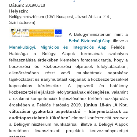
Dátum:
2019/06/18
Helyszín:
Belügyminisztérium (1051 Budapest, József Attila u. 2-4.,
Színházterem)
A Belügyminisztérium mint a
Belső Biztonsági Alap
, illetve a
Menekültügyi, Migrációs és Integrációs Alap
Felelős
Hatósága a Belügyi Alapok forrásainak szabályos
felhasználása érdekében kiemelten fontosnak tartja, hogy a
beszerzési és közbeszerzési eljárások lefolytatásában,
ellenőrzésében részt vevő munkatársak naprakész
tájékoztatást és iránymutatást kapjanak a közbeszerzésekkel
kapcsolatos kérdéseikre. A jogszerű és hatékony
közbeszerzési eljárások lefolytatásának elősegítése, valamint
a szakmai kompetenciák fejlesztéséhez történő hozzájárulás
érdekében a Felelős Hatóság
2019. június 18-án
„
A Kbt.
változásai gyakorlati aspektusból – Iránymutatások az
audittapasztalatok tükrében
” címmel konferenciát szervez
a Belügyminisztérium munkatársai, illetve a Belügyi Alapok
keretében finanszírozott projektek kedvezményezettjei