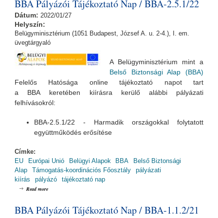
BBA Pályázói Tájékoztató Nap / BBA-2.5.1/22
Dátum:
2022/01/27
Helyszín:
Belügyminisztérium (1051 Budapest, József A. u. 2-4.), I. em.
üvegtárgyaló
A Belügyminisztérium mint a
Belső Biztonsági Alap (BBA)
Felelős Hatósága online tájékoztató napot tart
a BBA keretében kiírásra kerülő alábbi pályázati
felhívásokról:
BBA-2.5.1/22 - Harmadik országokkal folytatott
együttműködés erősítése
Címke:
EU
Európai Unió
Belügyi Alapok
BBA
Belső Biztonsági
Alap
Támogatás-koordinációs Főosztály
pályázati
kiírás
pályázó
tájékoztató nap
about BBA Pályázói Tájékoztató Nap / BBA-2.5.1/22
Read more
BBA Pályázói Tájékoztató Nap / BBA-1.1.2/21