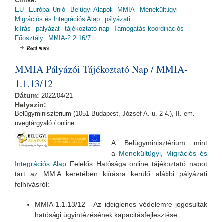
Címke:
EU
Európai Unió
Belügyi Alapok
MMIA
Menekültügyi
Migrációs és Integrációs Alap
pályázati
kiírás
pályázat
tájékoztató nap
Támogatás-koordinációs
Főosztály
MMIA-2.2.16/7
about Menekültügyi, Migrációs és Integrációs Alap Pályázói Tájékoztató Nap -
Read more
MMIA-2.2.16/7 (2019.06.26., 10:00)
MMIA Pályázói Tájékoztató Nap / MMIA-
1.1.13/12
Dátum:
2022/04/21
Helyszín:
Belügyminisztérium (1051 Budapest, József A. u. 2-4.), II. em.
üvegtárgyaló / online
A Belügyminisztérium mint
a
Menekültügyi, Migrációs és
Integrációs Alap
Felelős Hatósága online tájékoztató napot
tart az MMIA keretében kiírásra kerülő alábbi pályázati
felhívásról:
MMIA-1.1.13/12 - Az ideiglenes védelemre jogosultak
hatósági ügyintézésének kapacitásfejlesztése