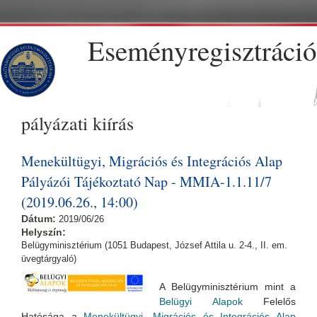
Skip to main content
Eseményregisztráció
pályázati kiírás
Menekültügyi, Migrációs és Integrációs Alap
Pályázói Tájékoztató Nap - MMIA-1.1.11/7
(2019.06.26., 14:00)
Dátum:
2019/06/26
Helyszín:
Belügyminisztérium (1051 Budapest, József Attila u. 2-4., II. em.
üvegtárgyaló)
A Belügyminisztérium mint a
Belügyi Alapok
Felelős
Hatósága a
Menekültügyi, Migrációs és Integrációs Alap