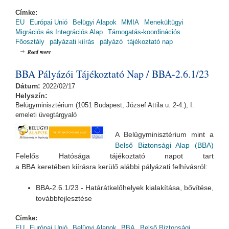
Címke:
EU
Európai Unió
Belügyi Alapok
MMIA
Menekültügyi
Migrációs és Integrációs Alap
Támogatás-koordinációs
Főosztály
pályázati kiírás
pályázó
tájékoztató nap
about MMIA Pályázói Tájékoztató Nap / MMIA-1.1.13/12
Read more
BBA Pályázói Tájékoztató Nap / BBA-2.6.1/23
Dátum:
2022/02/17
Helyszín:
Belügyminisztérium (1051 Budapest, József Attila u. 2-4.), I.
emeleti üvegtárgyaló
A Belügyminisztérium mint a
Belső Biztonsági Alap (BBA)
Felelős Hatósága tájékoztató napot tart
a BBA keretében kiírásra kerülő alábbi pályázati felhívásról:
BBA-2.6.1/23 - Határátkelőhelyek kialakítása, bővítése,
továbbfejlesztése
Címke:
EU
Európai Unió
Belügyi Alapok
BBA
Belső Biztonsági