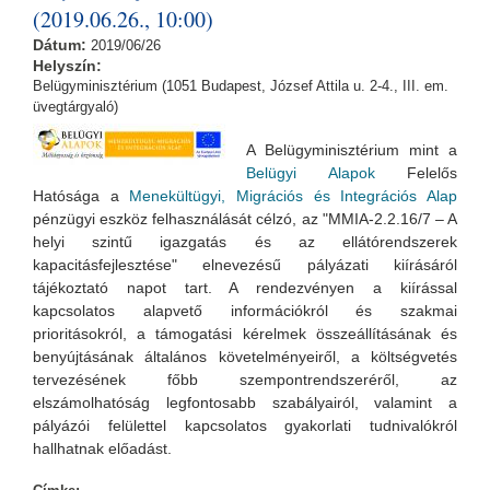
(2019.06.26., 10:00)
Dátum:
2019/06/26
Helyszín:
Belügyminisztérium (1051 Budapest, József Attila u. 2-4., III. em.
üvegtárgyaló)
A Belügyminisztérium mint a
Belügyi Alapok
Felelős
Hatósága a
Menekültügyi, Migrációs és Integrációs Alap
pénzügyi eszköz felhas
ználását célzó, az "MMIA-2.2.16/7 – A
helyi szintű igazgatás és az ellátórendszerek
kapacitásfejlesztése" elnevezésű pályázati kiírásáról
tájékoztató napot tart. A rendezvényen a kiírással
kapcsolatos alapvető
információkról és szakmai
prioritásokról, a támogatási kérelmek összeállításának és
benyújtásának általános követelményeiről, a költségvetés
tervezésének főbb szempontrendszeréről, az
elszámolhatóság legfontosabb szabályairól, valamint a
pályázói felülettel kapcsolatos gyakorlati tudnivalókról
hallhatnak előadást.