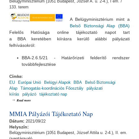
Belügyminisztérium (1051 Budapest, József A. u. 2-4.), I em. /
133. terem
A Belügyminisztérium mint a
Belső Biztonsági Alap (BBA)
Felelős Hatósága online tájékoztató napot tart
a BBA keretében kiírásra kerülő alábbi pályázati
felhívásokról:
BBA-2.6.5/21 - Határőrizeti felderítő rendszer
továbbfejlesztése
Címke:
EU
Európai Unió
Belügyi Alapok
BBA
Belső Biztonsági
Alap
Támogatás-koordinációs Főosztály
pályázati
kiírás
pályázó
tájékoztató nap
about BBA Pályázói Tájékoztató Nap / BBA-2.6.5/21
Read more
MMIA Pályázói Tájékoztató Nap
Dátum:
2021/09/22
Helyszín:
Belügyminisztérium (1051 Budapest, József Attila u. 2-4.), II. em.
üvegtárgyaló