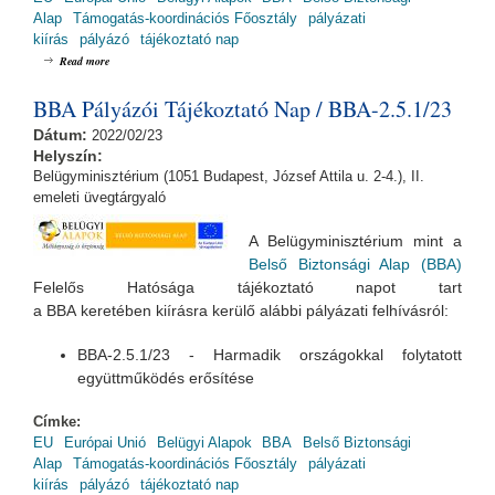
Alap
Támogatás-koordinációs Főosztály
pályázati
kiírás
pályázó
tájékoztató nap
about BBA Pályázói Tájékoztató Nap / BBA-2.6.1/23
Read more
BBA Pályázói Tájékoztató Nap / BBA-2.5.1/23
Dátum:
2022/02/23
Helyszín:
Belügyminisztérium (1051 Budapest, József Attila u. 2-4.), II.
emeleti üvegtárgyaló
A Belügyminisztérium mint a
Belső Biztonsági Alap (BBA)
Felelős Hatósága tájékoztató napot tart
a BBA keretében kiírásra kerülő alábbi pályázati felhívásról:
BBA-2.5.1/23 - Harmadik országokkal folytatott
együttműködés erősítése
Címke:
EU
Európai Unió
Belügyi Alapok
BBA
Belső Biztonsági
Alap
Támogatás-koordinációs Főosztály
pályázati
kiírás
pályázó
tájékoztató nap