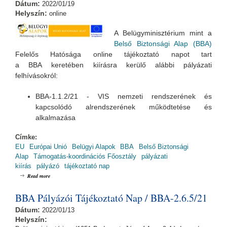
Dátum:
2022/01/19
Helyszín:
online
A Belügyminisztérium mint a
Belső Biztonsági Alap (BBA)
Felelős Hatósága online tájékoztató napot tart
a BBA keretében kiírásra kerülő alábbi pályázati
felhívásokról:
BBA-1.1.2/21 - VIS nemzeti rendszerének és
kapcsolódó alrendszerének működtetése és
alkalmazása
Címke:
EU
Európai Unió
Belügyi Alapok
BBA
Belső Biztonsági
Alap
Támogatás-koordinációs Főosztály
pályázati
kiírás
pályázó
tájékoztató nap
about BBA Pályázói Tájékoztató Nap / BBA-1.1.2/21
Read more
BBA Pályázói Tájékoztató Nap / BBA-2.6.5/21
Dátum:
2022/01/13
Helyszín: