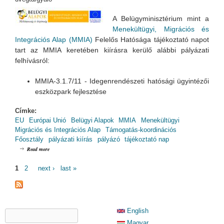
A Belügyminisztérium mint a
Menekültügyi, Migrációs és
Integrációs Alap (MMIA)
Felelős Hatósága tájékoztató napot
tart az MMIA keretében kiírásra kerülő alábbi pályázati
felhívásról:
MMIA-3.1.7/11 - Idegenrendészeti hatósági ügyintézői
eszközpark fejlesztése
Címke:
EU
Európai Unió
Belügyi Alapok
MMIA
Menekültügyi
Migrációs és Integrációs Alap
Támogatás-koordinációs
Főosztály
pályázati kiírás
pályázó
tájékoztató nap
about MMIA Pályázói Tájékoztató Nap
Read more
PAGES
1
2
next ›
last »
SEARCH FORM
English
Search
Magyar