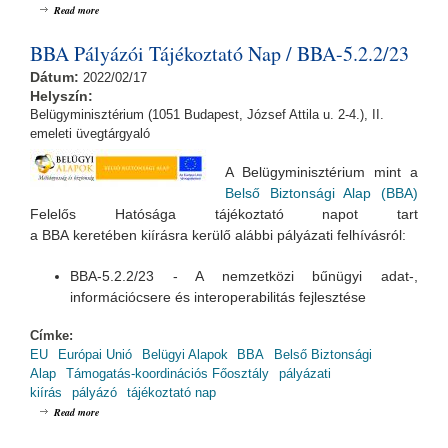
about BBA Pályázói Tájékoztató Nap / BBA-2.5.1/23
Read more
BBA Pályázói Tájékoztató Nap / BBA-5.2.2/23
Dátum:
2022/02/17
Helyszín:
Belügyminisztérium (1051 Budapest, József Attila u. 2-4.), II.
emeleti üvegtárgyaló
A Belügyminisztérium mint a
Belső Biztonsági Alap (BBA)
Felelős Hatósága tájékoztató napot tart
a BBA keretében kiírásra kerülő alábbi pályázati felhívásról:
BBA-5.2.2/23 - A nemzetközi bűnügyi adat-,
információcsere és interoperabilitás fejlesztése
Címke:
EU
Európai Unió
Belügyi Alapok
BBA
Belső Biztonsági
Alap
Támogatás-koordinációs Főosztály
pályázati
kiírás
pályázó
tájékoztató nap
about BBA Pályázói Tájékoztató Nap / BBA-5.2.2/23
Read more