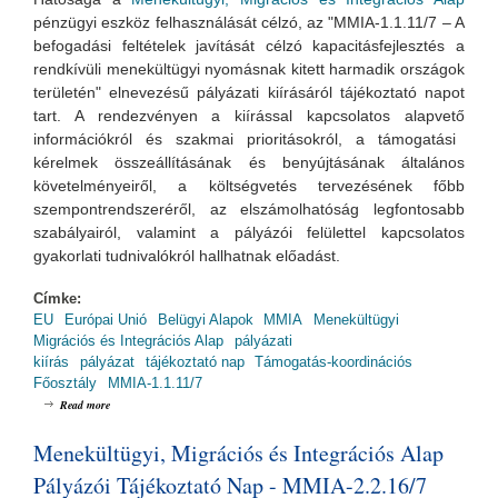
pénzügyi eszköz felhas
ználá
sát célzó, az "MMIA-1.1.11/7 – A
befogadási feltételek javítását célzó kapacitásfejlesztés a
rendkívüli menekültügyi nyomásnak kitett harmadik országok
területén" elnevezésű pályázati kiírásá
ról tájékoztató napot
tart. A rendezvényen a kiírással kapcsolatos alapvető
információkról és szakmai prioritásokról, a támogatási
kérelmek összeállításának és benyújtásának általános
követelményeiről, a költségvetés tervezésének főbb
szempontrendszeréről, az elszámolhatóság legfontosabb
szabályairól, valamint a pályázói felülettel kapcsolatos
gyakorlati tudnivalókról hallhatnak előadást.
Címke:
EU
Európai Unió
Belügyi Alapok
MMIA
Menekültügyi
Migrációs és Integrációs Alap
pályázati
kiírás
pályázat
tájékoztató nap
Támogatás-koordinációs
Főosztály
MMIA-1.1.11/7
about Menekültügyi, Migrációs és Integrációs Alap Pályázói Tájékoztató Nap -
Read more
MMIA-1.1.11/7 (2019.06.26., 14:00)
Menekültügyi, Migrációs és Integrációs Alap
Pályázói Tájékoztató Nap - MMIA-2.2.16/7