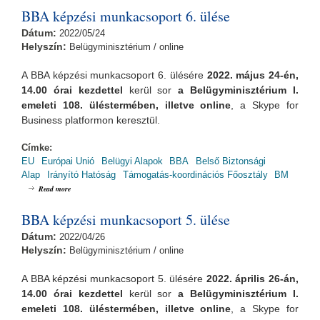
BBA képzési munkacsoport 6. ülése
Dátum:
2022/05/24
Helyszín:
Belügyminisztérium / online
A BBA képzési munkacsoport 6. ülésére
2022. május 24-én,
14.00 órai
kezdettel
kerül sor
a Belügyminisztérium I.
emeleti 108. üléstermében, illetve online
, a Skype for
Business platformon keresztül.
Címke:
EU
Európai Unió
Belügyi Alapok
BBA
Belső Biztonsági
Alap
Irányító Hatóság
Támogatás-koordinációs Főosztály
BM
about BBA képzési munkacsoport 6. ülése
Read more
BBA képzési munkacsoport 5. ülése
Dátum:
2022/04/26
Helyszín:
Belügyminisztérium / online
A BBA képzési munkacsoport 5. ülésére
2022. április 26-án,
14.00 órai
kezdettel
kerül sor
a Belügyminisztérium I.
emeleti 108. üléstermében, illetve online
, a Skype for