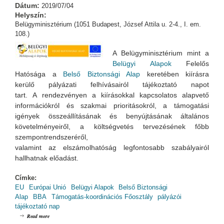
Dátum:
2019/07/04
Helyszín:
Belügyminisztérium (1051 Budapest, József Attila u. 2-4., I. em.
108.)
A Belügyminisztérium mint a
Belügyi Alapok
Felelős
Hatósága a
Belső Biztonsági Alap
keretében
kiírásra
kerülő pályázati felhívásairól
tájékoztató napot
tart. A rendezvényen a kiírásokkal kapcsolatos alapvető
információkról és szakmai prioritásokról, a támogatási
igények összeállításának és benyújtásának általános
követelményeiről, a költségvetés tervezésének főbb
szempontrendszeréről,
valamint az elszámolhatóság legfontosabb szabályairól
hallhatnak előadást.
Címke:
EU
Európai Unió
Belügyi Alapok
Belső Biztonsági
Alap
BBA
Támogatás-koordinációs Főosztály
pályázói
tájékoztató nap
about Belső Biztonsági Alap Pályázói Tájékoztató Nap
Read more