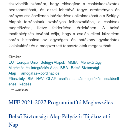
tisztviselők számára, hogy elősegítse a csaláskockázatok
beazonosítását, és ezzel lehetővé tegye eredményes és
arányos csalásellenes intézkedések alkalmazását a a Belügyi
Alapok forrásainak szabályos felhasználása, a csalások
megelőzése, illetve felderítése érdekében. A belső
továbbképzés további célja, hogy a csalás elleni küzdelem
során biztosítsa az egységes és hatékony gyakorlatok
kialakulását és a megszerzett tapasztalatok megosztását.
Címke:
EU
Európai Unió
Belügyi Alapok
MMIA
Menekültügyi
Migrációs és Integrációs Alap
BBA
Belső Biztonsági
Alap
Támogatás-koordinációs
Főosztály
BM
NAV
OLAF
csalás
csalásmegelőzés
csalásell
enes
képzés
about Csalásmegelőzés az uniós társfinanszírozással megvalósuló projektek
Read more
végrehajtása során - módszertan és tapasztalatok
MFF 2021-2027 Programindító Megbeszélés
Belső Biztonsági Alap Pályázói Tájékoztató
Nap