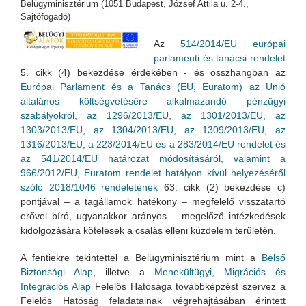
Belügyminisztérium (1051 Budapest, József Attila u. 2-4.,
Sajtófogadó)
Az
514/2014/EU európai
parlamenti és tanácsi rendelet
5. cikk (4) bekezdése érdekében - és összhangban az
Európai Parlament és a Tanács (EU, Euratom) az Unió
általános költségvetésére alkalmazandó pénzügyi
szabályokról, az 1296/2013/EU, az 1301/2013/EU, az
1303/2013/EU, az 1304/2013/EU, az 1309/2013/EU, az
1316/2013/EU, a 223/2014/EU és a 283/2014/EU rendelet és
az 541/2014/EU határozat módosításáról, valamint a
966/2012/EU, Euratom rendelet hatályon kívül helyezéséről
szóló 2018/1046 rendeletének
63. cikk (2) bekezdése c)
pontjával – a tagállamok hatékony – megfelelő visszatartó
erővel bíró, ugyanakkor arányos – megelőző intézkedések
kidolgozására kötelesek a csalás elleni küzdelem területén.
A fentiekre tekintettel a Belügyminisztérium mint a
Belső
Biztonsági Alap
, illetve a
Menekültügyi, Migrációs és
Integrációs Alap
Felelős Hatósága továbbképzést szervez a
Felelős Hatóság feladatainak végrehajtásában érintett