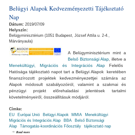
Belügyi Alapok Kedvezményezetti Tájékoztató
Nap
Dátum:
2019/07/09
Helyszín:
Belügyminisztérium (1051 Budapest, József Attila u. 2-4.,
Márványaula)
A Belügyminisztérium mint a
Belső Biztonsági Alap
, illetve a
Menekültügyi, Migrációs és Integrációs Alap
Felelős
Hatósága tájékoztató napot tart a Belügyi Alapok keretében
finanszírozott projektek kedvezményezettjei számára az
Alapok módosult szabályozóiról, valamint a szakmai és
pénzügyi projekt előrehaladási jelentések tartalmi
követelményeiről, összeállításuk módjáról.
Címke:
EU
Európai Unió
Belügyi Alapok
MMIA
Menekültügyi
Migrációs és Integrációs Alap
BBA
Belső Biztonsági
Alap
Támogatás-koordinációs Főosztály
tájékoztató nap
about Belügyi Alapok Kedvezményezetti Tájékoztató Nap
Read more