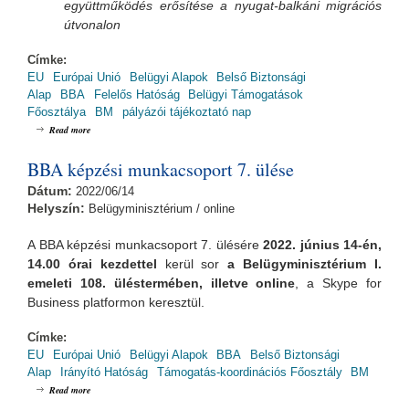
együttműködés erősítése a nyugat-balkáni migrációs
útvonalon
Címke:
EU
Európai Unió
Belügyi Alapok
Belső Biztonsági
Alap
BBA
Felelős Hatóság
Belügyi Támogatások
Főosztálya
BM
pályázói tájékoztató nap
about BBA Pályázói Tájékoztató Nap / BBA-2.5.1/25
Read more
BBA képzési munkacsoport 7. ülése
Dátum:
2022/06/14
Helyszín:
Belügyminisztérium / online
A BBA képzési munkacsoport 7. ülésére
2022. június 14-én,
14.00 órai
kezdettel
kerül sor
a Belügyminisztérium I.
emeleti 108. üléstermében, illetve online
, a Skype for
Business platformon keresztül.
Címke:
EU
Európai Unió
Belügyi Alapok
BBA
Belső Biztonsági
Alap
Irányító Hatóság
Támogatás-koordinációs Főosztály
BM
about BBA képzési munkacsoport 7. ülése
Read more