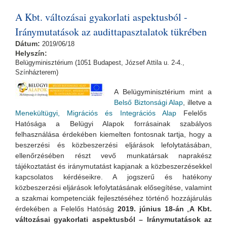
A Kbt. változásai gyakorlati aspektusból -
Iránymutatások az audittapasztalatok tükrében
Dátum:
2019/06/18
Helyszín:
Belügyminisztérium (1051 Budapest, József Attila u. 2-4.,
Színházterem)
A Belügyminisztérium mint a
Belső Biztonsági Alap
, illetve a
Menekültügyi, Migrációs és Integrációs Alap
Felelős
Hatósága a Belügyi Alapok forrásainak szabályos
felhasználása érdekében kiemelten fontosnak tartja, hogy a
beszerzési és közbeszerzési eljárások lefolytatásában,
ellenőrzésében részt vevő munkatársak naprakész
tájékoztatást és iránymutatást kapjanak a közbeszerzésekkel
kapcsolatos kérdéseikre. A jogszerű és hatékony
közbeszerzési eljárások lefolytatásának elősegítése, valamint
a szakmai kompetenciák fejlesztéséhez történő hozzájárulás
érdekében a Felelős Hatóság
2019. június 18-án
„
A Kbt.
változásai gyakorlati aspektusból – Iránymutatások az