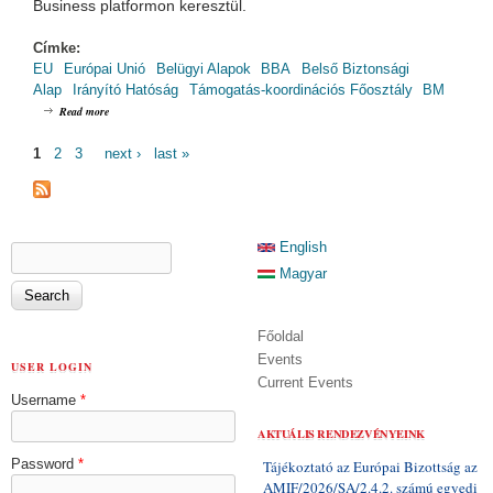
Business platformon keresztül.
Címke:
EU
Európai Unió
Belügyi Alapok
BBA
Belső Biztonsági
Alap
Irányító Hatóság
Támogatás-koordinációs Főosztály
BM
about BBA képzési munkacsoport 5. ülése
Read more
PAGES
1
2
3
next ›
last »
SEARCH FORM
English
Search
Magyar
Főoldal
Events
USER LOGIN
Current Events
Username
*
AKTUÁLIS RENDEZVÉNYEINK
Password
*
Tájékoztató az Európai Bizottság az
AMIF/2026/SA/2.4.2. számú egyedi