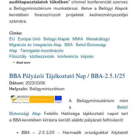
audittapasztalatok tükrében
” címmel konferenciát szervez
a Belügyminisztérium munkatársai, illetve a Belügyi Alapok
keretében finanszírozott projektek kedvezményezettjei
számára.
Címke:
EU
Európai Unió
Belügyi Alapok
MMIA
Menekültügyi
Migrációs és Integrációs Alap
BBA
Belső Biztonsági
Alap
Támogatás-koordinációs
Főosztály
közbeszerzés
konferencia
képzés
about A Kbt. változásai gyakorlati aspektusból - Iránymutatások az
Read more
audittapasztalatok tükrében
BBA Pályázói Tájékoztató Nap / BBA-2.5.1/25
Dátum:
2023/10/06
Helyszín:
Belügyminisztérium
A Belügyminisztérium mint
a
Belső
Biztonsági Alap
Felelős Hatósága tájékoztató napot tart
a BBA keretében kiírásra kerülő alábbi pályázati felhívásról:
BBA – 2.5.1/25 - Harmadik országokkal folytatott