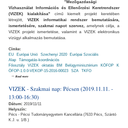
"Mezőgazdasági
Vízhasználat Információs és Ellenőrzési Keretrendszer
(VIZEK) kialakítása"
című kiemelt projekt keretében
létrejött,
VIZEK informatikai rendszer bemutatására,
ismertetésére, szakmai napot szervez,
amelynek
célja, a
VIZEK projekt ismertetése, valamint a VIZEK elektronikus
vízügyi alkalmazás bemutatása.
Címke:
EU
Európai Unió
Szechenyi 2020
Európai Szociális
Alap
Támogatás-koordinációs
Főosztály
VIZEK
oktatás
BM
Belügyminisztérium
KÖFOP
K
ÖFOP-1.0.0-VEKOP-15-2016-00023
SZA
TKFO
about VIZEK - Szakmai nap: Békéscsabán (2019.11.14. - 13:00-16:30)
Read more
VIZEK - Szakmai nap: Pécsen (2019.11.11. -
13:00-16:30)
Dátum:
2019/11/11
Helyszín:
Pécs - Pécsi Tudományegyetem Kancellária (7633 Pécs, Szántó
K.J. u. 1/B.)