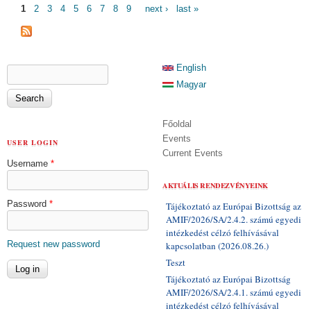
PAGES
1
2
3
4
5
6
7
8
9
next ›
last »
SEARCH FORM
English
Search
Magyar
Főoldal
Events
USER LOGIN
Current Events
Username
*
AKTUÁLIS RENDEZVÉNYEINK
Password
*
Tájékoztató az Európai Bizottság az
AMIF/2026/SA/2.4.2. számú egyedi
intézkedést célzó felhívásával
Request new password
kapcsolatban (2026.08.26.)
Teszt
Tájékoztató az Európai Bizottság
AMIF/2026/SA/2.4.1. számú egyedi
intézkedést célzó felhívásával