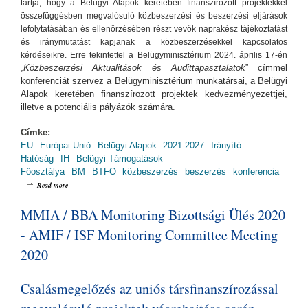
tartja, hogy a Belügyi Alapok keretében finanszírozott projektekkel
összefüggésben megvalósuló közbeszerzési és beszerzési eljárások
lefolytatásában és ellenőrzésében részt vevők naprakész tájékoztatást
és iránymutatást kapjanak a közbeszerzésekkel kapcsolatos
kérdéseikre. Erre tekintettel a Belügyminisztérium 2024. április 17-én
Közbeszerzési Aktualitások és Audittapasztalatok
” címmel
„
konferenciát szervez a Belügyminisztérium munkatársai, a Belügyi
Alapok keretében finanszírozott projektek kedvezményezettjei,
illetve a potenciális pályázók számára.
Címke:
EU
Európai Unió
Belügyi Alapok
2021-2027
Irányító
Hatóság
IH
Belügyi Támogatások
Főosztálya
BM
BTFO
közbeszerzés
beszerzés
konferencia
about Közbeszerzési Aktualitások és Audittapasztalatok
Read more
MMIA / BBA Monitoring Bizottsági Ülés 2020
- AMIF / ISF Monitoring Committee Meeting
2020
Csalásmegelőzés az uniós társfinanszírozással