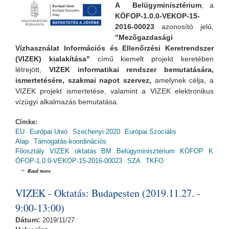
A Belügyminisztérium
, a
KÖFOP-1.0.0-VEKOP-15-
2016-00023
azonosító jelű,
"Mezőgazdasági
Vízhasználat Információs és Ellenőrzési Keretrendszer
(VIZEK) kialakítása"
című kiemelt projekt keretében
létrejött,
VIZEK informatikai rendszer bemutatására,
ismertetésére, szakmai napot szervez,
amelynek
célja, a
VIZEK projekt ismertetése, valamint a VIZEK elektronikus
vízügyi alkalmazás bemutatása.
Címke:
EU
Európai Unió
Szechenyi 2020
Európai Szociális
Alap
Támogatás-koordinációs
Főosztály
VIZEK
oktatás
BM
Belügyminisztérium
KÖFOP
K
ÖFOP-1.0.0-VEKOP-15-2016-00023
SZA
TKFO
about VIZEK - Szakmai nap: Pécsen (2019.11.11. - 13:00-16:30)
Read more
VIZEK - Oktatás: Budapesten (2019.11.27. -
9:00-13:00)
Dátum:
2019/11/27