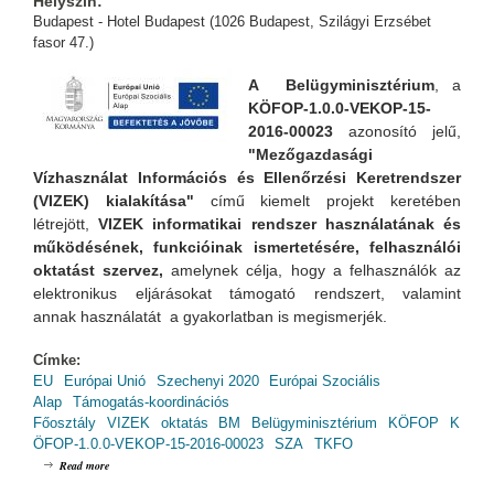
Helyszín:
Budapest - Hotel Budapest (1026 Budapest, Szilágyi Erzsébet
fasor 47.)
A Belügyminisztérium
, a
KÖFOP-1.0.0-VEKOP-15-
2016-00023
azonosító jelű,
"Mezőgazdasági
Vízhasználat Információs és Ellenőrzési Keretrendszer
(VIZEK) kialakítása"
című kiemelt projekt keretében
létrejött,
VIZEK informatikai rendszer használatának és
működésének, funkcióinak ismertetésére, felhasználói
oktatást szervez,
amelynek
célja, hogy a felhasználók az
elektronikus eljárásokat támogató rendszert, valamint
annak használatát a gyakorlatban is megismerjék.
Címke:
EU
Európai Unió
Szechenyi 2020
Európai Szociális
Alap
Támogatás-koordinációs
Főosztály
VIZEK
oktatás
BM
Belügyminisztérium
KÖFOP
K
ÖFOP-1.0.0-VEKOP-15-2016-00023
SZA
TKFO
about VIZEK - Oktatás: Budapesten (2019.11.27. - 9:00-13:00)
Read more