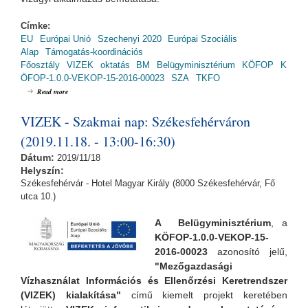
Címke:
EU
Európai Unió
Szechenyi 2020
Európai Szociális
Alap
Támogatás-koordinációs
Főosztály
VIZEK
oktatás
BM
Belügyminisztérium
KÖFOP
K
ÖFOP-1.0.0-VEKOP-15-2016-00023
SZA
TKFO
about VIZEK - Szakmai nap: Győrben (2019.11.21. - 13:00-16:30)
Read more
VIZEK - Szakmai nap: Székesfehérváron
(2019.11.18. - 13:00-16:30)
Dátum:
2019/11/18
Helyszín:
Székesfehérvár - Hotel Magyar Király (8000 Székesfehérvár, Fő
utca 10.)
A Belügyminisztérium
, a
KÖFOP-1.0.0-VEKOP-15-
2016-00023
azonosító jelű,
"Mezőgazdasági
Vízhasználat Információs és Ellenőrzési Keretrendszer
(VIZEK) kialakítása"
című kiemelt projekt keretében