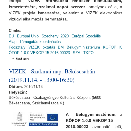
létrejött,
VIZEK informatikai rendszer bemutatására,
ismertetésére, szakmai napot szervez,
amelynek
célja, a
VIZEK projekt ismertetése, valamint a VIZEK elektronikus
vízügyi alkalmazás bemutatása.
Címke:
EU
Európai Unió
Szechenyi 2020
Európai Szociális
Alap
Támogatás-koordinációs
Főosztály
VIZEK
oktatás
BM
Belügyminisztérium
KÖFOP
K
ÖFOP-1.0.0-VEKOP-15-2016-00023
SZA
TKFO
about VIZEK - Szakmai nap: Székesfehérváron (2019.11.18. - 13:00-16:30)
Read more
VIZEK - Szakmai nap: Békéscsabán
(2019.11.14. - 13:00-16:30)
Dátum:
2019/11/14
Helyszín:
Békéscsaba - Csabagyöngye Kulturális Központ (5600
Békéscsaba, Széchenyi utca 4.)
A Belügyminisztérium
, a
KÖFOP-1.0.0-VEKOP-15-
2016-00023
azonosító jelű,