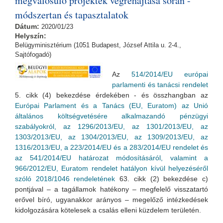
megvalósuló projektek végrehajtása során -
módszertan és tapasztalatok
Dátum:
2020/01/23
Helyszín:
Belügyminisztérium (1051 Budapest, József Attila u. 2-4.,
Sajtófogadó)
Az
514/2014/EU európai
parlamenti és tanácsi rendelet
5. cikk (4) bekezdése érdekében - és összhangban az
Európai Parlament és a Tanács (EU, Euratom) az Unió
általános költségvetésére alkalmazandó pénzügyi
szabályokról, az 1296/2013/EU, az 1301/2013/EU, az
1303/2013/EU, az 1304/2013/EU, az 1309/2013/EU, az
1316/2013/EU, a 223/2014/EU és a 283/2014/EU rendelet és
az 541/2014/EU határozat módosításáról, valamint a
966/2012/EU, Euratom rendelet hatályon kívül helyezéséről
szóló 2018/1046 rendeletének
63. cikk (2) bekezdése c)
pontjával – a tagállamok hatékony – megfelelő visszatartó
erővel bíró, ugyanakkor arányos – megelőző intézkedések
kidolgozására kötelesek a csalás elleni küzdelem területén.