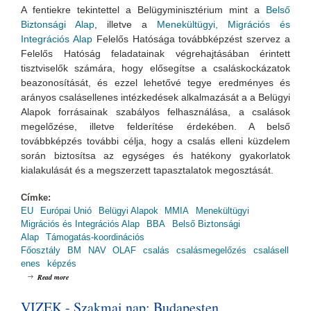
A fentiekre tekintettel a Belügyminisztérium mint a
Belső
Biztonsági Alap
, illetve a
Menekültügyi, Migrációs és
Integrációs Alap
Felelős Hatósága továbbképzést szervez a
Felelős Hatóság feladatainak végrehajtásában érintett
tisztviselők számára, hogy elősegítse a csaláskockázatok
beazonosítását, és ezzel lehetővé tegye eredményes és
arányos csalásellenes intézkedések alkalmazását a a Belügyi
Alapok forrásainak szabályos felhasználása, a csalások
megelőzése, illetve felderítése érdekében. A belső
továbbképzés további célja, hogy a csalás elleni küzdelem
során biztosítsa az egységes és hatékony gyakorlatok
kialakulását és a megszerzett tapasztalatok megosztását.
Címke:
EU
Európai Unió
Belügyi Alapok
MMIA
Menekültügyi
Migrációs és Integrációs Alap
BBA
Belső Biztonsági
Alap
Támogatás-koordinációs
Főosztály
BM
NAV
OLAF
csalás
csalásmegelőzés
csalásell
enes
képzés
about Csalásmegelőzés az uniós társfinanszírozással megvalósuló projektek
Read more
végrehajtása során - módszertan és tapasztalatok
VIZEK - Szakmai nap: Budapesten