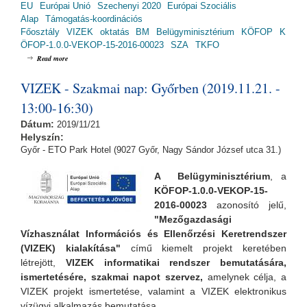
EU
Európai Unió
Szechenyi 2020
Európai Szociális
Alap
Támogatás-koordinációs
Főosztály
VIZEK
oktatás
BM
Belügyminisztérium
KÖFOP
K
ÖFOP-1.0.0-VEKOP-15-2016-00023
SZA
TKFO
about VIZEK - Szakmai nap: Debrecenben (2019.11.25. - 13:00-16:30)
Read more
VIZEK - Szakmai nap: Győrben (2019.11.21. -
13:00-16:30)
Dátum:
2019/11/21
Helyszín:
Győr - ETO Park Hotel (9027 Győr, Nagy Sándor József utca 31.)
A Belügyminisztérium
, a
KÖFOP-1.0.0-VEKOP-15-
2016-00023
azonosító jelű,
"Mezőgazdasági
Vízhasználat Információs és Ellenőrzési Keretrendszer
(VIZEK) kialakítása"
című kiemelt projekt keretében
létrejött,
VIZEK informatikai rendszer bemutatására,
ismertetésére, szakmai napot szervez,
amelynek
célja, a
VIZEK projekt ismertetése, valamint a VIZEK elektronikus
vízügyi alkalmazás bemutatása.