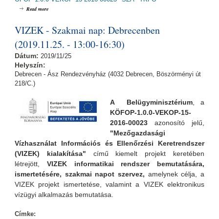
about VIZEK - Szakmai nap: Budapesten (2019.11.27. - 13:00-16:30)
Read more
VIZEK - Szakmai nap: Debrecenben
(2019.11.25. - 13:00-16:30)
Dátum:
2019/11/25
Helyszín:
Debrecen - Ász Rendezvényház (4032 Debrecen, Böszörményi út
218/C.)
A Belügyminisztérium
, a
KÖFOP-1.0.0-VEKOP-15-
2016-00023
azonosító jelű,
"Mezőgazdasági
Vízhasználat Információs és Ellenőrzési Keretrendszer
(VIZEK) kialakítása"
című kiemelt projekt keretében
létrejött,
VIZEK informatikai rendszer bemutatására,
ismertetésére, szakmai napot szervez,
amelynek
célja, a
VIZEK projekt ismertetése, valamint a VIZEK elektronikus
vízügyi alkalmazás bemutatása.
Címke: