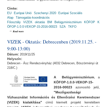
Címke:
EU
Európai Unió
Szechenyi 2020
Európai Szociális
Alap
Támogatás-koordinációs
Főosztály
VIZEK
oktatás
BM
Belügyminisztérium
KÖFOP
K
ÖFOP-1.0.0-VEKOP-15-2016-00023
SZA
TKFO
about VIZEK - Oktatás: Budapesten (2019.11.27. - 9:00-13:00)
Read more
VIZEK - Oktatás: Debrecenben (2019.11.25. -
9:00-13:00)
Dátum:
2019/11/25
Helyszín:
Debrecen - Ász Rendezvényház (4032 Debrecen, Böszörményi út
218/C.)
A Belügyminisztérium
, a
KÖFOP-1.0.0-VEKOP-15-
2016-00023
azonosító jelű,
"Mezőgazdasági
Vízhasználat Információs és Ellenőrzési Keretrendszer
(VIZEK) kialakítása"
című kiemelt projekt keretében