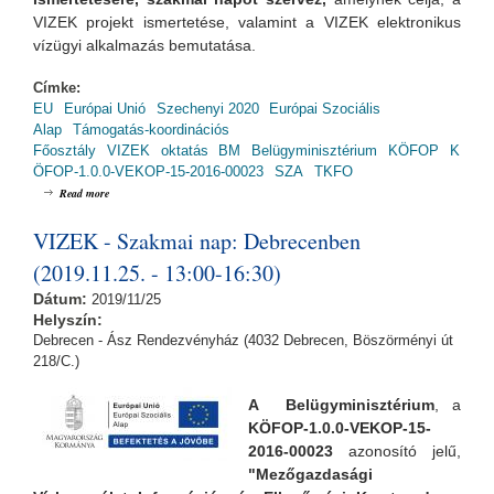
VIZEK projekt ismertetése, valamint a VIZEK elektronikus
vízügyi alkalmazás bemutatása.
Címke:
EU
Európai Unió
Szechenyi 2020
Európai Szociális
Alap
Támogatás-koordinációs
Főosztály
VIZEK
oktatás
BM
Belügyminisztérium
KÖFOP
K
ÖFOP-1.0.0-VEKOP-15-2016-00023
SZA
TKFO
about VIZEK - Szakmai nap: Budapesten (2019.11.27. - 13:00-16:30)
Read more
VIZEK - Szakmai nap: Debrecenben
(2019.11.25. - 13:00-16:30)
Dátum:
2019/11/25
Helyszín:
Debrecen - Ász Rendezvényház (4032 Debrecen, Böszörményi út
218/C.)
A Belügyminisztérium
, a
KÖFOP-1.0.0-VEKOP-15-
2016-00023
azonosító jelű,
"Mezőgazdasági