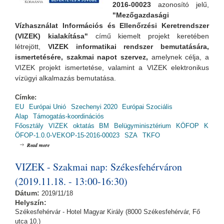
2016-00023
azonosító jelű,
"Mezőgazdasági
Vízhasználat Információs és Ellenőrzési Keretrendszer
(VIZEK) kialakítása"
című kiemelt projekt keretében
létrejött,
VIZEK informatikai rendszer bemutatására,
ismertetésére, szakmai napot szervez,
amelynek
célja, a
VIZEK projekt ismertetése, valamint a VIZEK elektronikus
vízügyi alkalmazás bemutatása.
Címke:
EU
Európai Unió
Szechenyi 2020
Európai Szociális
Alap
Támogatás-koordinációs
Főosztály
VIZEK
oktatás
BM
Belügyminisztérium
KÖFOP
K
ÖFOP-1.0.0-VEKOP-15-2016-00023
SZA
TKFO
about VIZEK - Szakmai nap: Győrben (2019.11.21. - 13:00-16:30)
Read more
VIZEK - Szakmai nap: Székesfehérváron
(2019.11.18. - 13:00-16:30)
Dátum:
2019/11/18
Helyszín:
Székesfehérvár - Hotel Magyar Király (8000 Székesfehérvár, Fő
utca 10.)