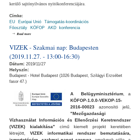
kerülő sajtónyilvános nyitókonferenciájára.
Címke:
EU
Európai Unió
Támogatás-koordinációs
Főosztály
KÖFOP
AKD
konferencia
about Automatikus Közigazgatási Döntéshozatali (AKD) rendszer
Read more
nyitókonferencia (2021.11.09.)
VIZEK - Szakmai nap: Budapesten
(2019.11.27. - 13:00-16:30)
Dátum:
2019/11/27
Helyszín:
Budapest - Hotel Budapest (1026 Budapest, Szilágyi Erzsébet
fasor 47.)
A Belügyminisztérium
, a
KÖFOP-1.0.0-VEKOP-15-
2016-00023
azonosító jelű,
"Mezőgazdasági
Vízhasználat Információs és Ellenőrzési Keretrendszer
(VIZEK) kialakítása"
című kiemelt projekt keretében
létrejött,
VIZEK informatikai rendszer bemutatására,
ismertetésére, szakmai napot szervez,
amelynek
célja, a