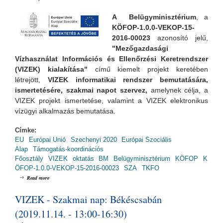
A Belügyminisztérium
, a
KÖFOP-1.0.0-VEKOP-15-
2016-00023
azonosító jelű,
"Mezőgazdasági
Vízhasználat Információs és Ellenőrzési Keretrendszer
(VIZEK) kialakítása"
című kiemelt projekt keretében
létrejött,
VIZEK informatikai rendszer bemutatására,
ismertetésére, szakmai napot szervez,
amelynek
célja, a
VIZEK projekt ismertetése, valamint a VIZEK elektronikus
vízügyi alkalmazás bemutatása.
Címke:
EU
Európai Unió
Szechenyi 2020
Európai Szociális
Alap
Támogatás-koordinációs
Főosztály
VIZEK
oktatás
BM
Belügyminisztérium
KÖFOP
K
ÖFOP-1.0.0-VEKOP-15-2016-00023
SZA
TKFO
about VIZEK - Szakmai nap: Székesfehérváron (2019.11.18. - 13:00-16:30)
Read more
VIZEK - Szakmai nap: Békéscsabán
(2019.11.14. - 13:00-16:30)