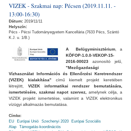
VIZEK - Szakmai nap: Pécsen (2019.11.11. -
13:00-16:30)
Dátum:
2019/11/11
Helyszín:
Pécs - Pécsi Tudományegyetem Kancellária (7633 Pécs, Szántó
K.J. u. 1/B.)
A Belügyminisztérium
, a
KÖFOP-1.0.0-VEKOP-15-
2016-00023
azonosító jelű,
"Mezőgazdasági
Vízhasználat Információs és Ellenőrzési Keretrendszer
(VIZEK) kialakítása"
című kiemelt projekt keretében
létrejött,
VIZEK informatikai rendszer bemutatására,
ismertetésére, szakmai napot szervez,
amelynek
célja, a
VIZEK projekt ismertetése, valamint a VIZEK elektronikus
vízügyi alkalmazás bemutatása.
Címke:
EU
Európai Unió
Szechenyi 2020
Európai Szociális
Alap
Támogatás-koordinációs