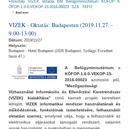
Főosztály
VIZEK
oktatás
BM
Belügyminisztérium
KÖFOP
K
ÖFOP-1.0.0-VEKOP-15-2016-00023
SZA
TKFO
about VIZEK - Szakmai nap: Pécsen (2019.11.11. - 13:00-16:30)
Read more
VIZEK - Oktatás: Budapesten (2019.11.27. -
9:00-13:00)
Dátum:
2019/11/27
Helyszín:
Budapest - Hotel Budapest (1026 Budapest, Szilágyi Erzsébet
fasor 47.)
A Belügyminisztérium
, a
KÖFOP-1.0.0-VEKOP-15-
2016-00023
azonosító jelű,
"Mezőgazdasági
Vízhasználat Információs és Ellenőrzési Keretrendszer
(VIZEK) kialakítása"
című kiemelt projekt keretében
létrejött,
VIZEK informatikai rendszer használatának és
működésének, funkcióinak ismertetésére, felhasználói
oktatást szervez,
amelynek
célja, hogy a felhasználók az
elektronikus eljárásokat támogató rendszert, valamint
annak használatát a gyakorlatban is megismerjék.