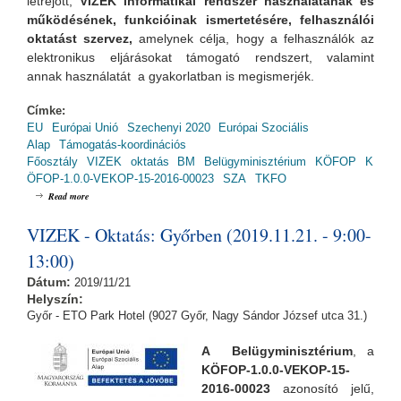
létrejött,
VIZEK informatikai rendszer használatának és
működésének, funkcióinak ismertetésére, felhasználói
oktatást szervez,
amelynek
célja, hogy a felhasználók az
elektronikus eljárásokat támogató rendszert, valamint
annak használatát a gyakorlatban is megismerjék.
Címke:
EU
Európai Unió
Szechenyi 2020
Európai Szociális
Alap
Támogatás-koordinációs
Főosztály
VIZEK
oktatás
BM
Belügyminisztérium
KÖFOP
K
ÖFOP-1.0.0-VEKOP-15-2016-00023
SZA
TKFO
about VIZEK - Oktatás: Debrecenben (2019.11.25. - 9:00-13:00)
Read more
VIZEK - Oktatás: Győrben (2019.11.21. - 9:00-
13:00)
Dátum:
2019/11/21
Helyszín:
Győr - ETO Park Hotel (9027 Győr, Nagy Sándor József utca 31.)
A Belügyminisztérium
, a
KÖFOP-1.0.0-VEKOP-15-
2016-00023
azonosító jelű,