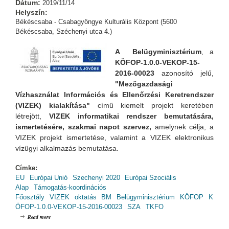
Dátum:
2019/11/14
Helyszín:
Békéscsaba - Csabagyöngye Kulturális Központ (5600
Békéscsaba, Széchenyi utca 4.)
A Belügyminisztérium
, a
KÖFOP-1.0.0-VEKOP-15-
2016-00023
azonosító jelű,
"Mezőgazdasági
Vízhasználat Információs és Ellenőrzési Keretrendszer
(VIZEK) kialakítása"
című kiemelt projekt keretében
létrejött,
VIZEK informatikai rendszer bemutatására,
ismertetésére, szakmai napot szervez,
amelynek
célja, a
VIZEK projekt ismertetése, valamint a VIZEK elektronikus
vízügyi alkalmazás bemutatása.
Címke:
EU
Európai Unió
Szechenyi 2020
Európai Szociális
Alap
Támogatás-koordinációs
Főosztály
VIZEK
oktatás
BM
Belügyminisztérium
KÖFOP
K
ÖFOP-1.0.0-VEKOP-15-2016-00023
SZA
TKFO
about VIZEK - Szakmai nap: Békéscsabán (2019.11.14. - 13:00-16:30)
Read more