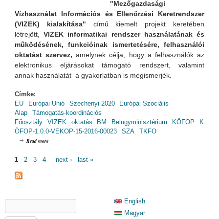
"Mezőgazdasági
Vízhasználat Információs és Ellenőrzési Keretrendszer
(VIZEK) kialakítása"
című kiemelt projekt keretében
létrejött,
VIZEK informatikai rendszer használatának és
működésének, funkcióinak ismertetésére, felhasználói
oktatást szervez,
amelynek
célja, hogy a felhasználók az
elektronikus eljárásokat támogató rendszert, valamint
annak használatát a gyakorlatban is megismerjék.
Címke:
EU
Európai Unió
Szechenyi 2020
Európai Szociális
Alap
Támogatás-koordinációs
Főosztály
VIZEK
oktatás
BM
Belügyminisztérium
KÖFOP
K
ÖFOP-1.0.0-VEKOP-15-2016-00023
SZA
TKFO
about VIZEK - Oktatás: Győrben (2019.11.21. - 9:00-13:00)
Read more
PAGES
1
2
3
4
next ›
last »
SEARCH FORM
English
Search
Magyar