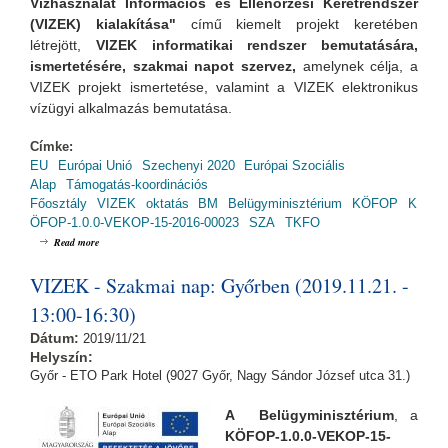
Vízhasználat Információs és Ellenőrzési Keretrendszer
(VIZEK) kialakítása"
című kiemelt projekt keretében
létrejött,
VIZEK informatikai rendszer bemutatására,
ismertetésére, szakmai napot szervez,
amelynek
célja, a
VIZEK projekt ismertetése, valamint a VIZEK elektronikus
vízügyi alkalmazás bemutatása.
Címke:
EU
Európai Unió
Szechenyi 2020
Európai Szociális
Alap
Támogatás-koordinációs
Főosztály
VIZEK
oktatás
BM
Belügyminisztérium
KÖFOP
K
ÖFOP-1.0.0-VEKOP-15-2016-00023
SZA
TKFO
about VIZEK - Szakmai nap: Debrecenben (2019.11.25. - 13:00-16:30)
Read more
VIZEK - Szakmai nap: Győrben (2019.11.21. -
13:00-16:30)
Dátum:
2019/11/21
Helyszín:
Győr - ETO Park Hotel (9027 Győr, Nagy Sándor József utca 31.)
A Belügyminisztérium
, a
KÖFOP-1.0.0-VEKOP-15-