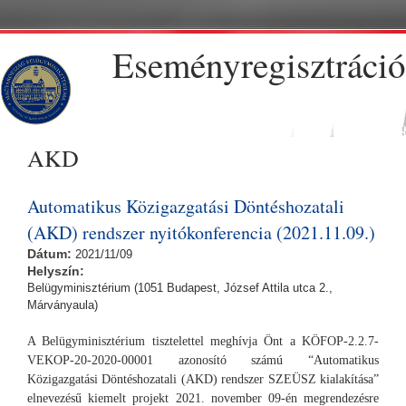
Skip to main content
Eseményregisztráció
AKD
Automatikus Közigazgatási Döntéshozatali
(AKD) rendszer nyitókonferencia (2021.11.09.)
Dátum:
2021/11/09
Helyszín:
Belügyminisztérium (1051 Budapest, József Attila utca 2.,
Márványaula)
A Belügyminisztérium tisztelettel meghívja Önt a KÖFOP-2.2.7-
VEKOP-20-2020-00001 azonosító számú “Automatikus
Közigazgatási Döntéshozatali (AKD) rendszer SZEÜSZ kialakítása”
elnevezésű kiemelt projekt 2021. november 09-én megrendezésre