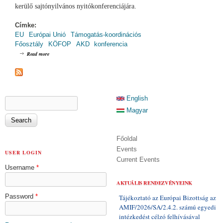
kerülő sajtónyilvános nyitókonferenciájára.
Címke:
EU
Európai Unió
Támogatás-koordinációs
Főosztály
KÖFOP
AKD
konferencia
about Automatikus Közigazgatási Döntéshozatali (AKD) rendszer
Read more
nyitókonferencia (2021.11.09.)
SEARCH FORM
English
Search
Magyar
Főoldal
Events
USER LOGIN
Current Events
Username
*
AKTUÁLIS RENDEZVÉNYEINK
Password
*
Tájékoztató az Európai Bizottság az
AMIF/2026/SA/2.4.2. számú egyedi
intézkedést célzó felhívásával