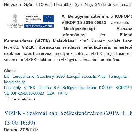
Helyszín:
Győr - ETO Park Hotel (9027 Győr, Nagy Sándor József utca 3
A Belügyminisztérium
, a
KÖFOP-1
VEKOP-15-2016-00023
azonosító 
"Mezőgazdasági Vízhaszn
Információs és Ellenőr
Keretrendszer (VIZEK) kialakítása"
című kiemelt projekt kere
létrejött,
VIZEK informatikai rendszer bemutatására, ismerteté
szakmai napot szervez,
amelynek
célja, a VIZEK projekt ismert
valamint a VIZEK elektronikus vízügyi alkalmazás bemutatása.
Címke:
EU
Európai Unió
Szechenyi 2020
Európai Szociális Alap
Támogatás-
koordinációs
Főosztály
VIZEK
oktatás
BM
Belügyminisztérium
KÖFOP
KÖFOP-1.
VEKOP-15-2016-00023
SZA
TKFO
VIZEK - Szakmai nap: Győrben (2019.11.21. - 13:00-16:30) tartalommal kapc
További információ
VIZEK - Szakmai nap: Székesfehérváron (2019.11.18
13:00-16:30)
Dátum:
2019/11/18