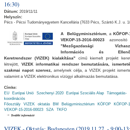
16:30)
Dátum:
2019/11/11
Helyszín:
Pécs - Pécsi Tudományegyetem Kancellária (7633 Pécs, Szántó K.J. u. 1/
A Belügyminisztérium
, a
KÖFOP-1
VEKOP-15-2016-00023
azonosító 
"Mezőgazdasági Vízhaszn
Információs és Ellenőr
Keretrendszer (VIZEK) kialakítása"
című kiemelt projekt kere
létrejött,
VIZEK informatikai rendszer bemutatására, ismerteté
szakmai napot szervez,
amelynek
célja, a VIZEK projekt ismert
valamint a VIZEK elektronikus vízügyi alkalmazás bemutatása.
Címke:
EU
Európai Unió
Szechenyi 2020
Európai Szociális Alap
Támogatás-
koordinációs
Főosztály
VIZEK
oktatás
BM
Belügyminisztérium
KÖFOP
KÖFOP-1.
VEKOP-15-2016-00023
SZA
TKFO
VIZEK - Szakmai nap: Pécsen (2019.11.11. - 13:00-16:30) tartalommal kapcs
További információ
VIZEK - Oktatás: Budapesten (2019.11.27. - 9:00-13