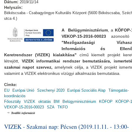
Dátum:
2019/11/14
Helyszín:
Békéscsaba - Csabagyöngye Kulturális Központ (5600 Békéscsaba, Széc
utca 4.)
A Belügyminisztérium
, a
KÖFOP-1
VEKOP-15-2016-00023
azonosító 
"Mezőgazdasági Vízhaszn
Információs és Ellenőr
Keretrendszer (VIZEK) kialakítása"
című kiemelt projekt kere
létrejött,
VIZEK informatikai rendszer bemutatására, ismerteté
szakmai napot szervez,
amelynek
célja, a VIZEK projekt ismert
valamint a VIZEK elektronikus vízügyi alkalmazás bemutatása.
Címke:
EU
Európai Unió
Szechenyi 2020
Európai Szociális Alap
Támogatás-
koordinációs
Főosztály
VIZEK
oktatás
BM
Belügyminisztérium
KÖFOP
KÖFOP-1.
VEKOP-15-2016-00023
SZA
TKFO
VIZEK - Szakmai nap: Békéscsabán (2019.11.14. - 13:00-16:30) tartalommal 
További információ
VIZEK - Szakmai nap: Pécsen (2019.11.11. - 13:00-