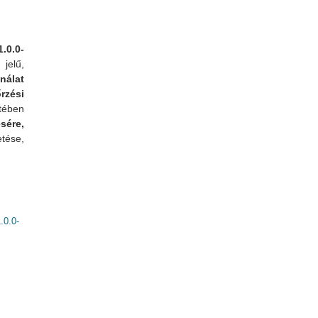
.0.0-
jelű,
álat
zési
tében
sére,
etése,
0.0-
mmal kapcsolatosan