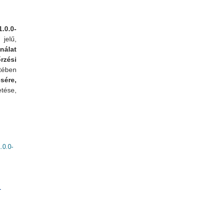
.0.0-
jelű,
álat
zési
tében
sére,
etése,
0.0-
kapcsolatosan
-