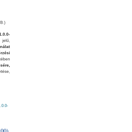
B.)
.0.0-
jelű,
álat
zési
tében
sére,
etése,
0.0-
olatosan
:00)