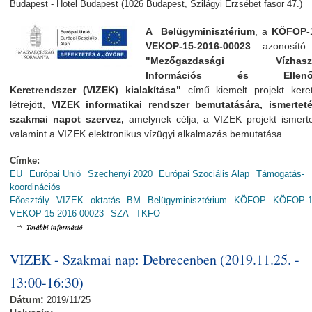
Budapest - Hotel Budapest (1026 Budapest, Szilágyi Erzsébet fasor 47.)
A Belügyminisztérium
, a
KÖFOP-1
VEKOP-15-2016-00023
azonosító 
"Mezőgazdasági Vízhaszn
Információs és Ellenőr
Keretrendszer (VIZEK) kialakítása"
című kiemelt projekt kere
létrejött,
VIZEK informatikai rendszer bemutatására, ismerteté
szakmai napot szervez,
amelynek
célja, a VIZEK projekt ismert
valamint a VIZEK elektronikus vízügyi alkalmazás bemutatása.
Címke:
EU
Európai Unió
Szechenyi 2020
Európai Szociális Alap
Támogatás-
koordinációs
Főosztály
VIZEK
oktatás
BM
Belügyminisztérium
KÖFOP
KÖFOP-1.
VEKOP-15-2016-00023
SZA
TKFO
VIZEK - Szakmai nap: Budapesten (2019.11.27. - 13:00-16:30) tartalommal k
További információ
VIZEK - Szakmai nap: Debrecenben (2019.11.25. -
13:00-16:30)
Dátum:
2019/11/25