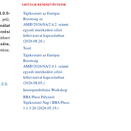
AKTUÁLIS RENDEZVÉNYEINK
Tájékoztató az Európai
.0.0-
Bizottság az
jelű,
AMIF/2026/SA/2.4.2. számú
álat
egyedi intézkedést célzó
zési
felhívásával kapcsolatban
tében
(2026.08.26.)
sére,
Teszt
etése,
Tájékoztató az Európai
Bizottság
AMIF/2026/SA/2.4.1. számú
egyedi intézkedést célzó
felhívásával kapcsolatban
(2026.08.05.)
0.0-
Interoperabilitási Workshop
apcsolatosan
BBA Plusz Pályázói
Tájékoztató Nap / BBA Plusz-
1.1.3-26 (2026.05.19.)