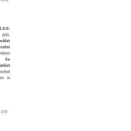
.0.0-
jelű,
álat
zési
tében
k és
atást
ásokat
an is
0.0-
atosan