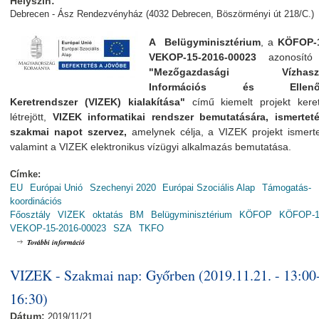
Helyszín:
Debrecen - Ász Rendezvényház (4032 Debrecen, Böszörményi út 218/C.)
A Belügyminisztérium
, a
KÖFOP-1
VEKOP-15-2016-00023
azonosító 
"Mezőgazdasági Vízhaszn
Információs és Ellenőr
Keretrendszer (VIZEK) kialakítása"
című kiemelt projekt kere
létrejött,
VIZEK informatikai rendszer bemutatására, ismerteté
szakmai napot szervez,
amelynek
célja, a VIZEK projekt ismert
valamint a VIZEK elektronikus vízügyi alkalmazás bemutatása.
Címke:
EU
Európai Unió
Szechenyi 2020
Európai Szociális Alap
Támogatás-
koordinációs
Főosztály
VIZEK
oktatás
BM
Belügyminisztérium
KÖFOP
KÖFOP-1.
VEKOP-15-2016-00023
SZA
TKFO
VIZEK - Szakmai nap: Debrecenben (2019.11.25. - 13:00-16:30) tartalommal 
További információ
VIZEK - Szakmai nap: Győrben (2019.11.21. - 13:00
16:30)
Dátum:
2019/11/21