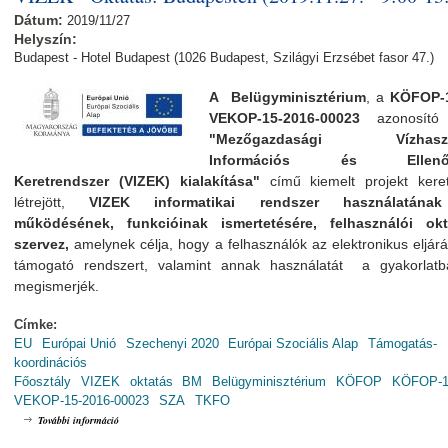
Dátum:
2019/11/27
Helyszín:
Budapest - Hotel Budapest (1026 Budapest, Szilágyi Erzsébet fasor 47.)
A Belügyminisztérium
, a
KÖFOP-1
VEKOP-15-2016-00023
azonosító 
"Mezőgazdasági Vízhaszn
Információs és Ellenőr
Keretrendszer (VIZEK) kialakítása"
című kiemelt projekt kere
létrejött,
VIZEK informatikai rendszer használatána
működésének, funkcióinak ismertetésére, felhasználói okt
szervez,
amelynek
célja, hogy a felhasználók az elektronikus eljár
támogató rendszert, valamint annak használatát a gyakorlatb
megismerjék.
Címke:
EU
Európai Unió
Szechenyi 2020
Európai Szociális Alap
Támogatás-
koordinációs
Főosztály
VIZEK
oktatás
BM
Belügyminisztérium
KÖFOP
KÖFOP-1.
VEKOP-15-2016-00023
SZA
TKFO
VIZEK - Oktatás: Budapesten (2019.11.27. - 9:00-13:00) tartalommal kapcsol
További információ