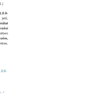
1.)
.0.0-
jelű,
álat
zési
tében
sére,
etése,
0.0-
solatosan
. -