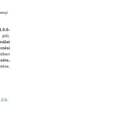
henyi
.0.0-
jelű,
álat
zési
tében
sére,
etése,
0.0-
kapcsolatosan