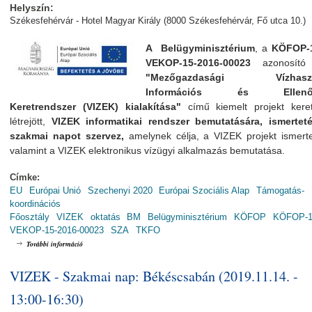
Helyszín:
Székesfehérvár - Hotel Magyar Király (8000 Székesfehérvár, Fő utca 10.)
A Belügyminisztérium
, a
KÖFOP-1
VEKOP-15-2016-00023
azonosító 
"Mezőgazdasági Vízhaszn
Információs és Ellenőr
Keretrendszer (VIZEK) kialakítása"
című kiemelt projekt kere
létrejött,
VIZEK informatikai rendszer bemutatására, ismerteté
szakmai napot szervez,
amelynek
célja, a VIZEK projekt ismert
valamint a VIZEK elektronikus vízügyi alkalmazás bemutatása.
Címke:
EU
Európai Unió
Szechenyi 2020
Európai Szociális Alap
Támogatás-
koordinációs
Főosztály
VIZEK
oktatás
BM
Belügyminisztérium
KÖFOP
KÖFOP-1.
VEKOP-15-2016-00023
SZA
TKFO
VIZEK - Szakmai nap: Székesfehérváron (2019.11.18. - 13:00-16:30) tartalo
További információ
VIZEK - Szakmai nap: Békéscsabán (2019.11.14. -
13:00-16:30)