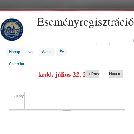
Ugrás a tartalomra
Eseményregisztráció
Hónap
Nap
(aktív fül)
Week
Év
JELENLEGI HELY
Calendar
kedd, július 22, 2025
« Prev
Next »
All day