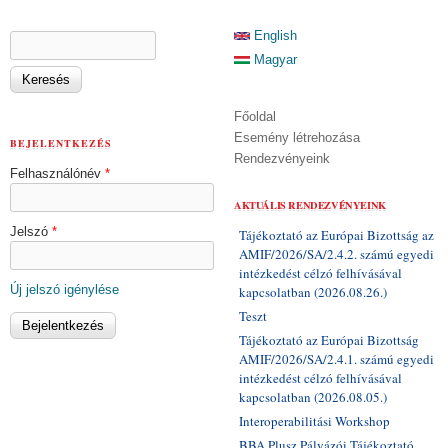
KERESÉS ŰRLAP
English
Keresés
Magyar
Főoldal
Esemény létrehozása
BEJELENTKEZÉS
Rendezvényeink
Felhasználónév
*
AKTUÁLIS RENDEZVÉNYEINK
Jelszó
*
Tájékoztató az Európai Bizottság az
AMIF/2026/SA/2.4.2. számú egyedi
intézkedést célzó felhívásával
Új jelszó igénylése
kapcsolatban (2026.08.26.)
Teszt
Tájékoztató az Európai Bizottság
AMIF/2026/SA/2.4.1. számú egyedi
intézkedést célzó felhívásával
kapcsolatban (2026.08.05.)
Interoperabilitási Workshop
BBA Plusz Pályázói Tájékoztató