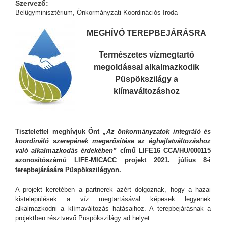
Szervező:
Belügyminisztérium, Önkormányzati Koordinációs Iroda
MEGHÍVÓ TEREPBEJÁRÁSRA
Természetes vízmegtartó
megoldással alkalmazkodik
Püspökszilágy a
klímaváltozáshoz
Tisztelettel meghívjuk Önt
„Az önkormányzatok integráló és
koordináló szerepének megerősítése az éghajlatváltozáshoz
való alkalmazkodás érdekében”
című LIFE16 CCA/HU/000115
azonosítószámú LIFE-MICACC projekt 2021. július 8-i
terepbejárására Püspökszilágyon.
A projekt keretében a partnerek azért dolgoznak, hogy a hazai
kistelepülések a víz megtartásával képesek legyenek
alkalmazkodni a klímaváltozás hatásaihoz. A terepbejárásnak a
projektben résztvevő Püspökszilágy ad helyet.