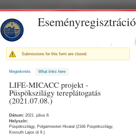
Ugrás a tartalomra
Eseményregisztráció
FIGYELMEZTETŐ ÜZENET
Submissions for this form are closed.
Megtekintés
(aktív fül)
What links here
LIFE-MICACC projekt -
Püspökszilágy tereplátogatás
(2021.07.08.)
Dátum:
2021. július 8.
Helyszín:
Püspökszilágy, Polgármesteri Hivatal (2166 Püspökszilágy,
Kossuth Lajos út 9.)