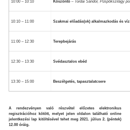
10:00 – 10:10
Köszöntő
–
Tordai Sándor, Püspökszilágy po
10:10 – 11:00
Szakmai
előadás(ok) alkalmazkodás és ví
11:00 – 12:30
Terepbejárás
12:30 – 13:30
Svédasztalos ebéd
13:30 – 15:00
Beszélgetés, tapasztalatcsere
A rendezvényen való részvétel előzetes elektronikus
regisztrációhoz kötött, melyet jelen oldalon található online
jelentkezési lap kitöltésével tehet meg 2021. július 2. (péntek)
12.00 óráig.