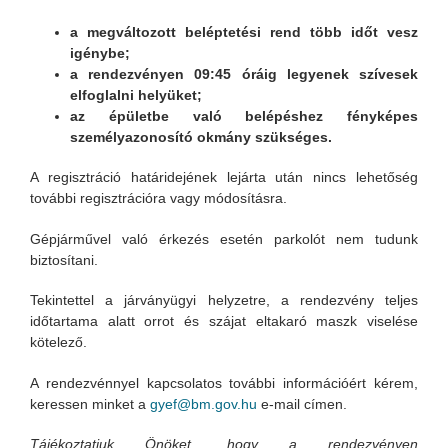
a megváltozott beléptetési rend több időt vesz
igénybe;
a rendezvényen 09:45 óráig legyenek szívesek
elfoglalni helyüket;
az épületbe való belépéshez fényképes
személyazonosító okmány szükséges.
A regisztráció határidejének lejárta után nincs lehetőség
további regisztrációra vagy módosításra.
Gépjárművel való érkezés esetén parkolót nem tudunk
biztosítani.
Tekintettel a járványügyi helyzetre, a rendezvény teljes
időtartama alatt orrot és szájat eltakaró maszk viselése
kötelező.
A rendezvénnyel kapcsolatos további információért kérem,
keressen minket a
gyef@bm.gov.hu
e-mail címen.
Tájékoztatjuk Önöket, hogy a rendezvényen