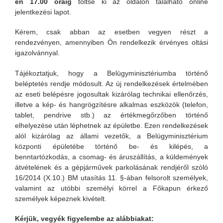
én 17.00 óráig
töltse ki az oldalon található online
jelentkezési lapot.
Kérem, csak abban az esetben vegyen részt a
rendezvényen, amennyiben Ön rendelkezik érvényes oltási
igazolvánnyal.
Tájékoztatjuk, hogy a Belügyminisztériumba történő
beléptetés rendje módosult. Az új rendelkezések értelmében
az eseti belépésre jogosultak kizárólag technikai ellenőrzés,
illetve a kép- és hangrögzítésre alkalmas eszközök (telefon,
tablet, pendrive stb.) az értékmegőrzőben történő
elhelyezése után léphetnek az épületbe. Ezen rendelkezések
alól kizárólag az állami vezetők, a Belügyminisztérium
központi épületébe történő be- és kilépés, a
benntartózkodás, a csomag- és áruszállítás, a küldemények
átvételének és a gépjárművek parkolásának rendjéről szóló
16/2014 (X.10.) BM utasítás 11. §-ában felsorolt személyek,
valamint az utóbbi személyi körrel a Főkapun érkező
személyek képeznek kivételt.
Kérjük, vegyék figyelembe az alábbiakat: