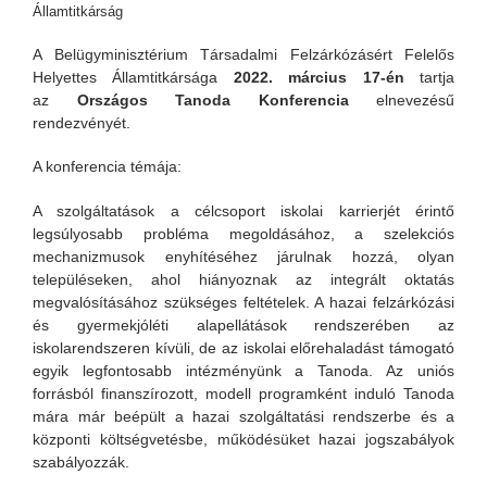
Államtitkárság
A Belügyminisztérium Társadalmi Felzárkózásért Felelős
Helyettes Államtitkársága
2022. március 17-én
tartja
az
Országos Tanoda Konferencia
elnevezésű
rendezvényét.
A konferencia témája:
A szolgáltatások a célcsoport iskolai karrierjét érintő
legsúlyosabb probléma megoldásához, a szelekciós
mechanizmusok enyhítéséhez járulnak hozzá, olyan
településeken, ahol hiányoznak az integrált oktatás
megvalósításához szükséges feltételek. A hazai felzárkózási
és gyermekjóléti alapellátások rendszerében az
iskolarendszeren kívüli, de az iskolai előrehaladást támogató
egyik legfontosabb intézményünk a Tanoda. Az uniós
forrásból finanszírozott, modell programként induló Tanoda
mára már beépült a hazai szolgáltatási rendszerbe és a
központi költségvetésbe, működésüket hazai jogszabályok
szabályozzák.