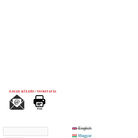
E-MAIL KÜLDÉS / NYOMTATÁS
KERESÉS ŰRLAP
English
Keresés
Magyar