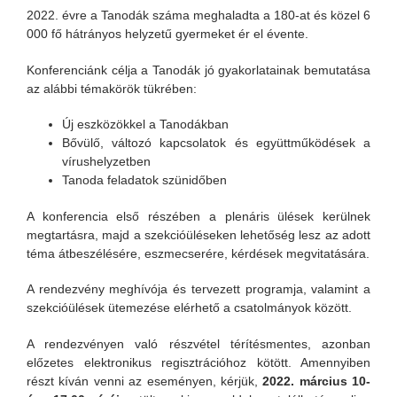
2022. évre a Tanodák száma meghaladta a 180-at és közel 6
000 fő hátrányos helyzetű gyermeket ér el évente.
Konferenciánk célja a Tanodák jó gyakorlatainak bemutatása
az alábbi témakörök tükrében:
Új eszközökkel a Tanodákban
Bővülő, változó kapcsolatok és együttműködések a
vírushelyzetben
Tanoda feladatok szünidőben
A konferencia első részében a plenáris ülések kerülnek
megtartásra, majd a szekcióüléseken lehetőség lesz az adott
téma átbeszélésére, eszmecserére, kérdések megvitatására.
A rendezvény meghívója és tervezett programja, valamint a
szekcióülések ütemezése elérhető a csatolmányok között.
A rendezvényen való részvétel térítésmentes, azonban
előzetes elektronikus regisztrációhoz kötött. Amennyiben
részt kíván venni az eseményen, kérjük,
2022. március 10-