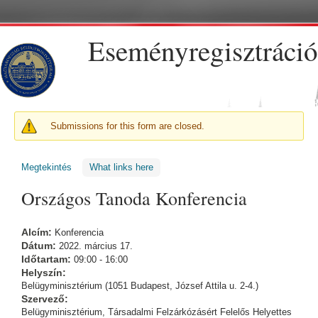
Ugrás a tartalomra
Eseményregisztráció
FIGYELMEZTETŐ ÜZENET
Submissions for this form are closed.
Megtekintés
(aktív fül)
What links here
Országos Tanoda Konferencia
Alcím:
Konferencia
Dátum:
2022. március 17.
Időtartam:
09:00 - 16:00
Helyszín:
Belügyminisztérium (1051 Budapest, József Attila u. 2-4.)
Szervező:
Belügyminisztérium, Társadalmi Felzárkózásért Felelős Helyettes