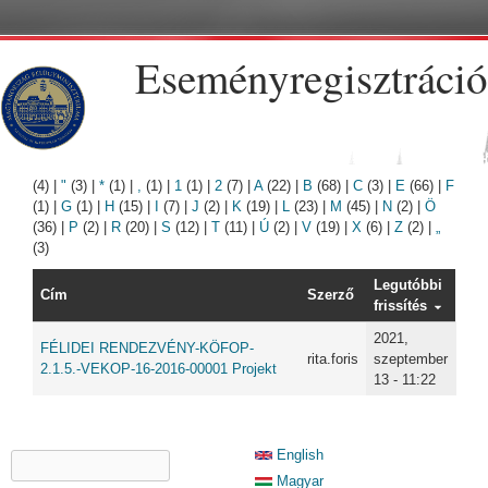
Ugrás a tartalomra
Eseményregisztráció
(4)
|
"
(3)
|
*
(1)
|
,
(1)
|
1
(1)
|
2
(7)
|
A
(22)
|
B
(68)
|
C
(3)
|
E
(66)
|
F
(1)
|
G
(1)
|
H
(15)
|
I
(7)
|
J
(2)
|
K
(19)
|
L
(23)
|
M
(45)
|
N
(2)
|
Ö
(36)
|
P
(2)
|
R
(20)
|
S
(12)
|
T
(11)
|
Ú
(2)
|
V
(19)
|
X
(6)
|
Z
(2)
|
„
(3)
Legutóbbi
Cím
Szerző
frissítés
2021,
FÉLIDEI RENDEZVÉNY-KÖFOP-
rita.foris
szeptember
2.1.5.-VEKOP-16-2016-00001 Projekt
13 - 11:22
KERESÉS ŰRLAP
English
Keresés
Magyar