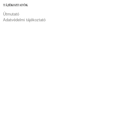
TÁJÉKOZTATÓK
Útmutató
Adatvédelmi tájékoztató