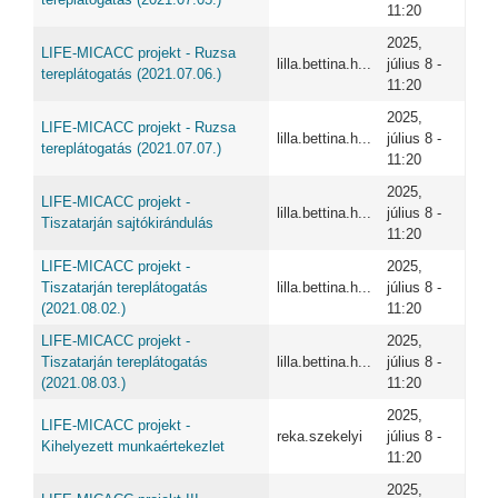
11:20
2025,
LIFE-MICACC projekt - Ruzsa
lilla.bettina.h...
július 8 -
tereplátogatás (2021.07.06.)
11:20
2025,
LIFE-MICACC projekt - Ruzsa
lilla.bettina.h...
július 8 -
tereplátogatás (2021.07.07.)
11:20
2025,
LIFE-MICACC projekt -
lilla.bettina.h...
július 8 -
Tiszatarján sajtókirándulás
11:20
LIFE-MICACC projekt -
2025,
Tiszatarján tereplátogatás
lilla.bettina.h...
július 8 -
(2021.08.02.)
11:20
LIFE-MICACC projekt -
2025,
Tiszatarján tereplátogatás
lilla.bettina.h...
július 8 -
(2021.08.03.)
11:20
2025,
LIFE-MICACC projekt -
reka.szekelyi
július 8 -
Kihelyezett munkaértekezlet
11:20
2025,