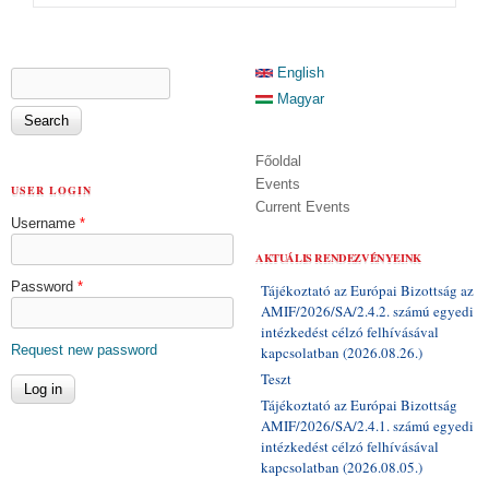
SEARCH FORM
English
Search
Magyar
Főoldal
Events
USER LOGIN
Current Events
Username
*
AKTUÁLIS RENDEZVÉNYEINK
Password
*
Tájékoztató az Európai Bizottság az
AMIF/2026/SA/2.4.2. számú egyedi
intézkedést célzó felhívásával
Request new password
kapcsolatban (2026.08.26.)
Teszt
Tájékoztató az Európai Bizottság
AMIF/2026/SA/2.4.1. számú egyedi
intézkedést célzó felhívásával
kapcsolatban (2026.08.05.)