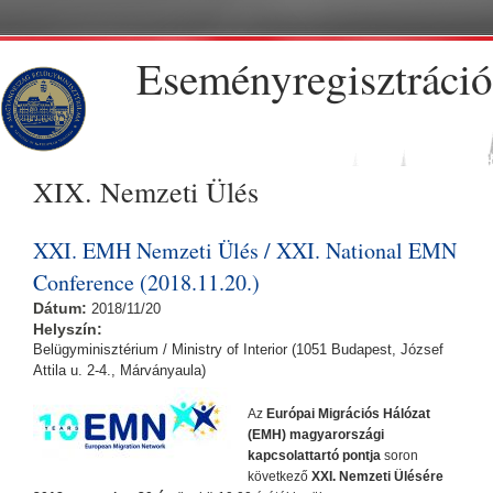
Skip to main content
Eseményregisztráció
XIX. Nemzeti Ülés
XXI. EMH Nemzeti Ülés / XXI. National EMN
Conference (2018.11.20.)
Dátum:
2018/11/20
Helyszín:
Belügyminisztérium / Ministry of Interior (1051 Budapest, József
Attila u. 2-4., Márványaula)
Az
Európai Migrációs Hálózat
(EMH) magyarországi
kapcsolattartó pontja
soron
következő
XXI. Nemzeti Ülésére