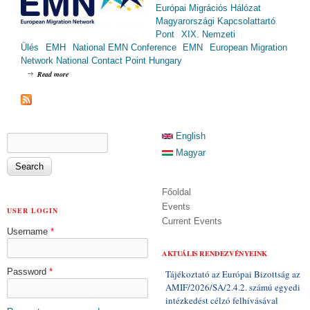
Európai Migrációs Hálózat
Magyarországi Kapcsolattartó
Pont
XIX. Nemzeti
Ülés
EMH
National EMN Conference
EMN
European Migration
Network National Contact Point Hungary
about XIX. EMH Nemzeti Ülés / XIX. National EMN Conference (2017.11.14.)
Read more
SEARCH FORM
English
Search
Magyar
Főoldal
Events
USER LOGIN
Current Events
Username
*
AKTUÁLIS RENDEZVÉNYEINK
Password
*
Tájékoztató az Európai Bizottság az
AMIF/2026/SA/2.4.2. számú egyedi
intézkedést célzó felhívásával