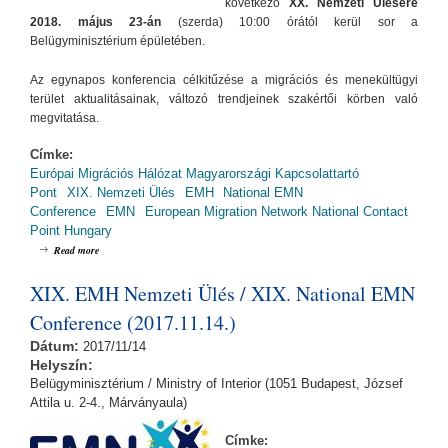
következő
XX. Nemzeti Ülésére
2018. május 23-án
(szerda) 10:00 órától kerül sor a
Belügyminisztérium épületében.
Az egynapos konferencia célkitűzése a migrációs és menekültügyi
terület aktualitásainak, változó trendjeinek szakértői körben való
megvitatása.
Címke:
Európai Migrációs Hálózat Magyarországi Kapcsolattartó
Pont
XIX. Nemzeti Ülés
EMH
National EMN
Conference
EMN
European Migration Network National Contact
Point Hungary
about XX. EMH Nemzeti Ülés (2018.05.23.)
Read more
XIX. EMH Nemzeti Ülés / XIX. National EMN
Conference (2017.11.14.)
Dátum:
2017/11/14
Helyszín:
Belügyminisztérium / Ministry of Interior (1051 Budapest, József
Attila u. 2-4., Márványaula)
Címke: