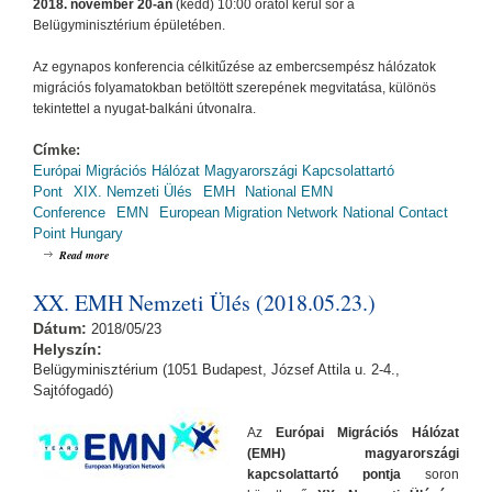
2018. november 20-án
(kedd) 10:00 órától kerül sor a
Belügyminisztérium épületében.
Az egynapos konferencia célkitűzése az embercsempész hálózatok
migrációs folyamatokban betöltött szerepének megvitatása, különös
tekintettel a nyugat-balkáni útvonalra.
Címke:
Európai Migrációs Hálózat Magyarországi Kapcsolattartó
Pont
XIX. Nemzeti Ülés
EMH
National EMN
Conference
EMN
European Migration Network National Contact
Point Hungary
about XXI. EMH Nemzeti Ülés / XXI. National EMN Conference (2018.11.20.)
Read more
XX. EMH Nemzeti Ülés (2018.05.23.)
Dátum:
2018/05/23
Helyszín:
Belügyminisztérium (1051 Budapest, József Attila u. 2-4.,
Sajtófogadó)
Az
Európai Migrációs Hálózat
(EMH) magyarországi
kapcsolattartó pontja
soron