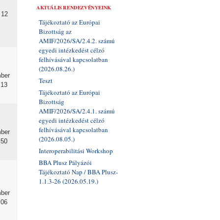
AKTUÁLIS RENDEZVÉNYEINK
 12
Tájékoztató az Európai
Bizottság az
AMIF/2026/SA/2.4.2. számú
egyedi intézkedést célzó
felhívásával kapcsolatban
(2026.08.26.)
ber
Teszt
:13
Tájékoztató az Európai
Bizottság
AMIF/2026/SA/2.4.1. számú
egyedi intézkedést célzó
felhívásával kapcsolatban
ber
(2026.08.05.)
:50
Interoperabilitási Workshop
BBA Plusz Pályázói
Tájékoztató Nap / BBA Plusz-
1.1.3-26 (2026.05.19.)
ber
:06