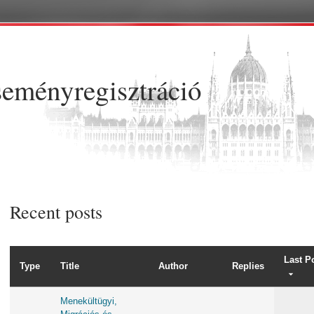
Skip to main content
eményregisztráció
Recent posts
Last P
Type
Title
Author
Replies
Menekültügyi,