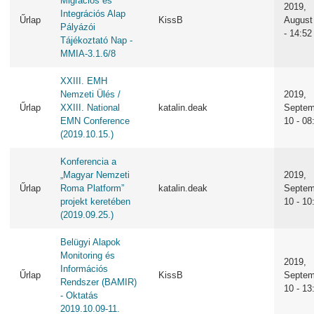
Migrációs és
2019,
Integrációs Alap
Űrlap
KissB
August
Pályázói
- 14:52
Tájékoztató Nap -
MMIA-3.1.6/8
XXIII. EMH
Nemzeti Ülés /
2019,
Űrlap
XXIII. National
katalin.deak
Septem
EMN Conference
10 - 08
(2019.10.15.)
Konferencia a
„Magyar Nemzeti
2019,
Űrlap
Roma Platform”
katalin.deak
Septem
projekt keretében
10 - 10
(2019.09.25.)
Belügyi Alapok
Monitoring és
2019,
Információs
Űrlap
KissB
Septem
Rendszer (BAMIR)
10 - 13
- Oktatás
2019.10.09-11.