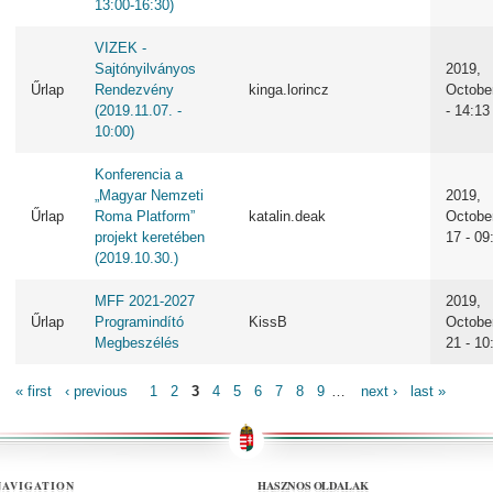
13:00-16:30)
VIZEK -
Sajtónyilványos
2019,
Űrlap
Rendezvény
kinga.lorincz
Octobe
(2019.11.07. -
- 14:13
10:00)
Konferencia a
„Magyar Nemzeti
2019,
Űrlap
Roma Platform”
katalin.deak
Octobe
projekt keretében
17 - 09
(2019.10.30.)
MFF 2021-2027
2019,
Űrlap
Programindító
KissB
Octobe
Megbeszélés
21 - 10
PAGES
« first
‹ previous
1
2
3
4
5
6
7
8
9
…
next ›
last »
HASZNOS OLDALAK
NAVIGATION