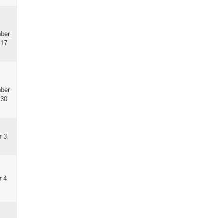
ber
:17
ber
:30
r 3
r 4