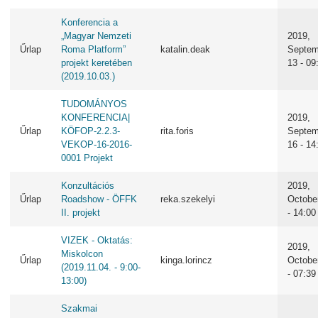
Konferencia a
„Magyar Nemzeti
2019,
Űrlap
Roma Platform”
katalin.deak
Septem
projekt keretében
13 - 09
(2019.10.03.)
TUDOMÁNYOS
KONFERENCIA|
2019,
Űrlap
KÖFOP-2.2.3-
rita.foris
Septem
VEKOP-16-2016-
16 - 14
0001 Projekt
Konzultációs
2019,
Űrlap
Roadshow - ÖFFK
reka.szekelyi
Octobe
II. projekt
- 14:00
VIZEK - Oktatás:
2019,
Miskolcon
Űrlap
kinga.lorincz
Octobe
(2019.11.04. - 9:00-
- 07:39
13:00)
Szakmai