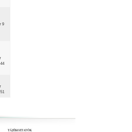
r 9
r
:44
r
:51
TÁJÉKOZTATÓK