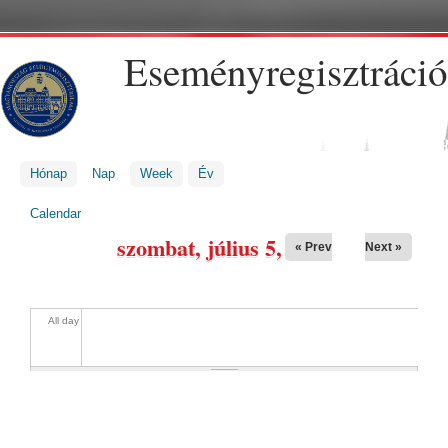
Ugrás a tartalomra
Eseményregisztráció
Hónap
Nap
(aktív fül)
Week
Év
JELENLEGI HELY
Calendar
szombat, július 5, 2025
« Prev
Next »
All day