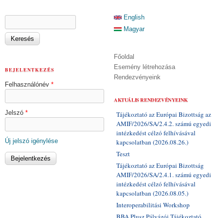
KERESÉS ŰRLAP
English
Keresés
Magyar
Főoldal
Esemény létrehozása
BEJELENTKEZÉS
Rendezvényeink
Felhasználónév
*
AKTUÁLIS RENDEZVÉNYEINK
Jelszó
*
Tájékoztató az Európai Bizottság az
AMIF/2026/SA/2.4.2. számú egyedi
intézkedést célzó felhívásával
Új jelszó igénylése
kapcsolatban (2026.08.26.)
Teszt
Tájékoztató az Európai Bizottság
AMIF/2026/SA/2.4.1. számú egyedi
intézkedést célzó felhívásával
kapcsolatban (2026.08.05.)
Interoperabilitási Workshop
BBA Plusz Pályázói Tájékoztató