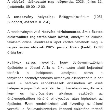
A pályázói tájékoztató nap időpontja:
2025. június 12.
(csütörtök), 09:00-12:00.
A rendezvény helyszíne:
Belügyminisztérium (1051
Budapest, József A. u. 2-4.)
A rendezvényen való
részvétel térítésmentes, ám előzetes
elektronikus regisztrációhoz kötött
, amelyet az oldalon
található online jelentkezési lapot kitöltve tehetnek meg. A
regisztrációs időszak 2025. június 10-én (kedd) 12:00
óráig tart
.
Felhívjuk szíves figyelmét, hogy Belügyminisztérium
épületébe a József Attila u. 2-4. szám alatti bejáratnál
történik a beléptetés, amelynek során a
fényképes személyazonosító okmányok ellenőrzésére is sor
kerül. A hatályos rendelkezések értelmében az eseti
belépésre jogosultak kizárólag technikai ellenőrzés, illetve a
kép- és hangrögzítésre alkalmas eszközök az
értékmegőrzőben történő elhelyezése után léphetnek az
épületbe. Ezen rendelkezések alól kizárólag az állami
vezetők, a Belügyminisztérium központi épületébe történő