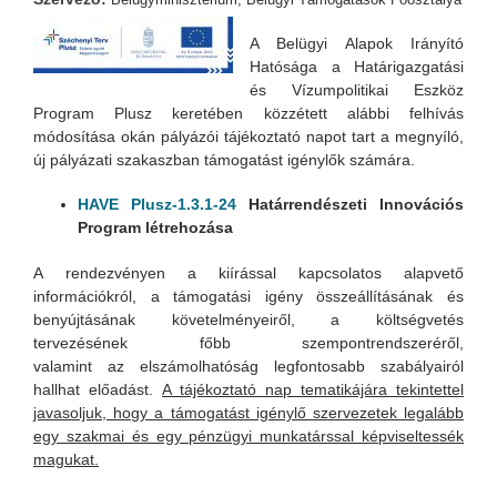
A Belügyi Alapok Irányító
Hatósága a Határigazgatási
és Vízumpolitikai Eszköz
Program Plusz keretében közzétett alábbi felhívás
módosítása okán pályázói tájékoztató napot tart a megnyíló,
új pályázati szakaszban támogatást igénylők számára.
HAVE Plusz-1.3.1-24
Határrendészeti Innovációs
Program létrehozása
A rendezvényen a kiírással kapcsolatos alapvető
információkról, a támogatási igény összeállításának és
benyújtásának követelményeiről, a költségvetés
tervezésének főbb szempontrendszeréről,
valamint az elszámolhatóság legfontosabb szabályairól
hallhat előadást.
A tájékoztató nap tematikájára tekintettel
javasoljuk, hogy a támogatást igénylő szervezetek legalább
egy szakmai és egy pénzügyi munkatárssal képviseltessék
magukat.