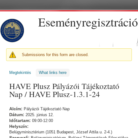
Ugrás a tartalomra
Eseményregisztráció
FIGYELMEZTETŐ ÜZENET
Submissions for this form are closed.
Megtekintés
(aktív fül)
What links here
HAVE Plusz Pályázói Tájékoztató
Nap / HAVE Plusz-1.3.1-24
Alcím:
Pályázói Tájékoztató Nap
Dátum:
2025. június 12.
Időtartam:
09:00-12:00
Helyszín:
Belügyminisztérium (1051 Budapest, József Attila u. 2-4.)
Szervező:
Belügyminisztérium, Belügyi Támogatások Főosztálya