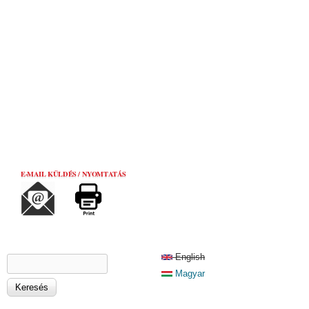
E-MAIL KÜLDÉS / NYOMTATÁS
KERESÉS ŰRLAP
English
Keresés
Magyar