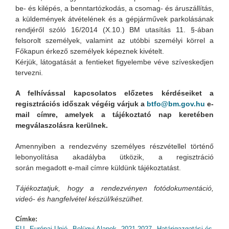
be- és kilépés, a benntartózkodás, a csomag- és áruszállítás,
a küldemények átvételének és a gépjárművek parkolásának
rendjéről szóló 16/2014 (X.10.) BM utasítás 11. §-ában
felsorolt személyek, valamint az utóbbi személyi körrel a
Főkapun érkező személyek képeznek kivételt.
Kérjük, látogatását a fentieket figyelembe véve szíveskedjen
tervezni.
A felhívással kapcsolatos előzetes kérdéseiket a
regisztrációs időszak végéig várjuk a
btfo@bm.gov.hu
e-
mail címre, amelyek a tájékoztató nap keretében
megválaszolásra kerülnek.
Amennyiben a rendezvény személyes részvétellel történő
lebonyolítása akadályba ütközik, a regisztráció
során megadott e-mail címre küldünk tájékoztatást.
Tájékoztatjuk, hogy a rendezvényen fotódokumentáció,
videó- és hangfelvétel készül/készülhet.
Címke:
EU
Európai Unió
Belügyi Alapok
2021-2027
Határigazgatási és